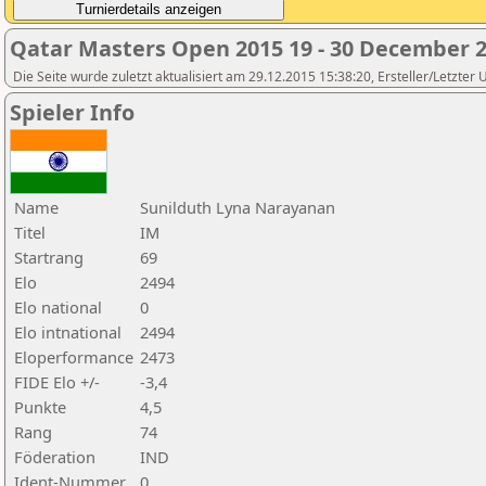
Qatar Masters Open 2015 19 - 30 December 
Die Seite wurde zuletzt aktualisiert am 29.12.2015 15:38:20, Ersteller/Letzter
Spieler Info
Name
Sunilduth Lyna Narayanan
Titel
IM
Startrang
69
Elo
2494
Elo national
0
Elo intnational
2494
Eloperformance
2473
FIDE Elo +/-
-3,4
Punkte
4,5
Rang
74
Föderation
IND
Ident-Nummer
0