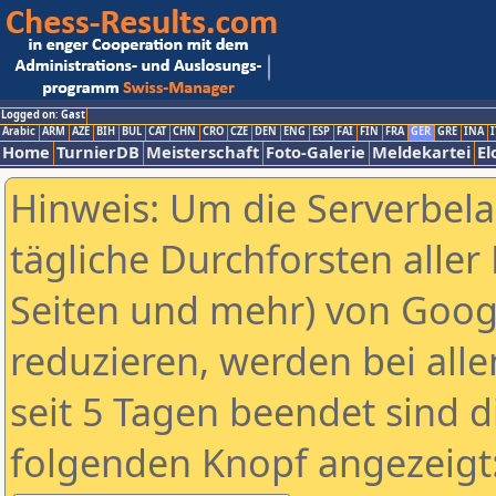
Logged on: Gast
Arabic
ARM
AZE
BIH
BUL
CAT
CHN
CRO
CZE
DEN
ENG
ESP
FAI
FIN
FRA
GER
GRE
INA
I
Home
TurnierDB
Meisterschaft
Foto-Galerie
Meldekartei
El
Hinweis: Um die Serverbel
tägliche Durchforsten aller 
Seiten und mehr) von Goog
reduzieren, werden bei alle
seit 5 Tagen beendet sind d
folgenden Knopf angezeigt