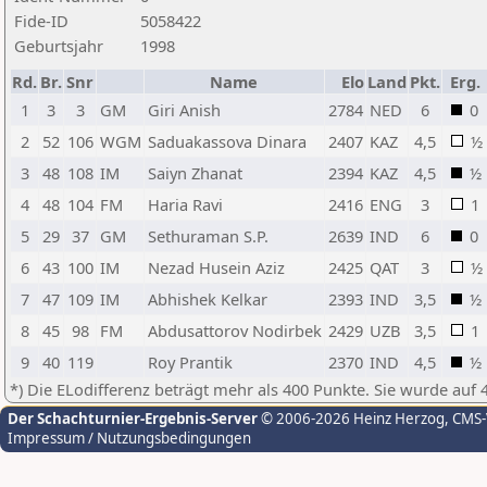
Fide-ID
5058422
Geburtsjahr
1998
Rd.
Br.
Snr
Name
Elo
Land
Pkt.
Erg.
1
3
3
GM
Giri Anish
2784
NED
6
0
2
52
106
WGM
Saduakassova Dinara
2407
KAZ
4,5
½
3
48
108
IM
Saiyn Zhanat
2394
KAZ
4,5
½
4
48
104
FM
Haria Ravi
2416
ENG
3
1
5
29
37
GM
Sethuraman S.P.
2639
IND
6
0
6
43
100
IM
Nezad Husein Aziz
2425
QAT
3
½
7
47
109
IM
Abhishek Kelkar
2393
IND
3,5
½
8
45
98
FM
Abdusattorov Nodirbek
2429
UZB
3,5
1
9
40
119
Roy Prantik
2370
IND
4,5
½
*) Die ELodifferenz beträgt mehr als 400 Punkte. Sie wurde auf 
Der Schachturnier-Ergebnis-Server
© 2006-2026 Heinz Herzog
, CMS
Impressum / Nutzungsbedingungen