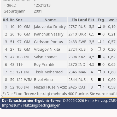
Fide-ID
12521213
Geburtsjahr
2001
Rd.
Br.
Snr
Name
Elo
Land
Pkt.
Erg.
we
1
10
10
GM
Jakovenko Dmitry
2737
RUS
5,5
½
0,19
2
26
16
GM
Ivanchuk Vassily
2710
UKR
6,5
0
0,21
3
51
97
GM
Carlsson Pontus
2433
SWE
3,5
1
0,57
4
27
13
GM
Vitiugov Nikita
2724
RUS
6
0
0,20
5
47
108
IM
Saiyn Zhanat
2394
KAZ
4,5
½
0,62
6
48
119
Roy Prantik
2370
IND
4,5
0
0,65
7
53
121
IM
Tissir Mohamed
2346
MAR
4
0
0,68
8
59
122
WIM
Bivol Alina
2344
RUS
3
1
0,69
9
52
100
IM
Nezad Husein Aziz
2425
QAT
3
1
0,58
*) Die ELodifferenz beträgt mehr als 400 Punkte. Sie wurde auf 
Der Schachturnier-Ergebnis-Server
© 2006-2026 Heinz Herzog
, CMS
Impressum / Nutzungsbedingungen