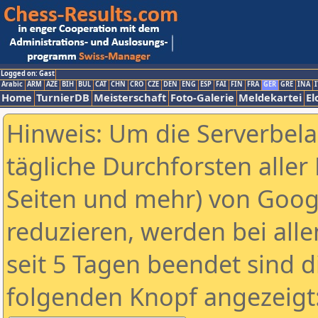
Logged on: Gast
Arabic
ARM
AZE
BIH
BUL
CAT
CHN
CRO
CZE
DEN
ENG
ESP
FAI
FIN
FRA
GER
GRE
INA
I
Home
TurnierDB
Meisterschaft
Foto-Galerie
Meldekartei
El
Hinweis: Um die Serverbel
tägliche Durchforsten aller 
Seiten und mehr) von Goog
reduzieren, werden bei alle
seit 5 Tagen beendet sind d
folgenden Knopf angezeigt