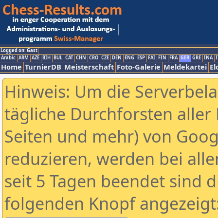
Logged on: Gast
Arabic
ARM
AZE
BIH
BUL
CAT
CHN
CRO
CZE
DEN
ENG
ESP
FAI
FIN
FRA
GER
GRE
INA
I
Home
TurnierDB
Meisterschaft
Foto-Galerie
Meldekartei
El
Hinweis: Um die Serverbel
tägliche Durchforsten aller 
Seiten und mehr) von Goog
reduzieren, werden bei alle
seit 5 Tagen beendet sind d
folgenden Knopf angezeigt