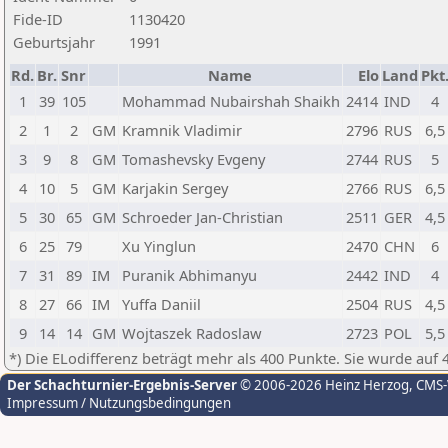
Fide-ID
1130420
Geburtsjahr
1991
Rd.
Br.
Snr
Name
Elo
Land
Pkt
1
39
105
Mohammad Nubairshah Shaikh
2414
IND
4
2
1
2
GM
Kramnik Vladimir
2796
RUS
6,5
3
9
8
GM
Tomashevsky Evgeny
2744
RUS
5
4
10
5
GM
Karjakin Sergey
2766
RUS
6,5
5
30
65
GM
Schroeder Jan-Christian
2511
GER
4,5
6
25
79
Xu Yinglun
2470
CHN
6
7
31
89
IM
Puranik Abhimanyu
2442
IND
4
8
27
66
IM
Yuffa Daniil
2504
RUS
4,5
9
14
14
GM
Wojtaszek Radoslaw
2723
POL
5,5
*) Die ELodifferenz beträgt mehr als 400 Punkte. Sie wurde auf 
Der Schachturnier-Ergebnis-Server
© 2006-2026 Heinz Herzog
, CMS
Impressum / Nutzungsbedingungen