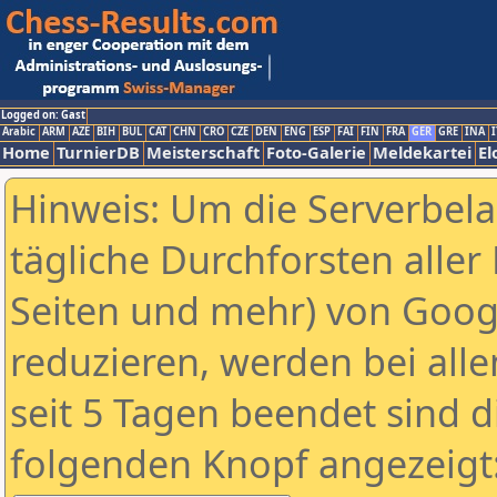
Logged on: Gast
Arabic
ARM
AZE
BIH
BUL
CAT
CHN
CRO
CZE
DEN
ENG
ESP
FAI
FIN
FRA
GER
GRE
INA
I
Home
TurnierDB
Meisterschaft
Foto-Galerie
Meldekartei
El
Hinweis: Um die Serverbel
tägliche Durchforsten aller 
Seiten und mehr) von Goog
reduzieren, werden bei alle
seit 5 Tagen beendet sind d
folgenden Knopf angezeigt