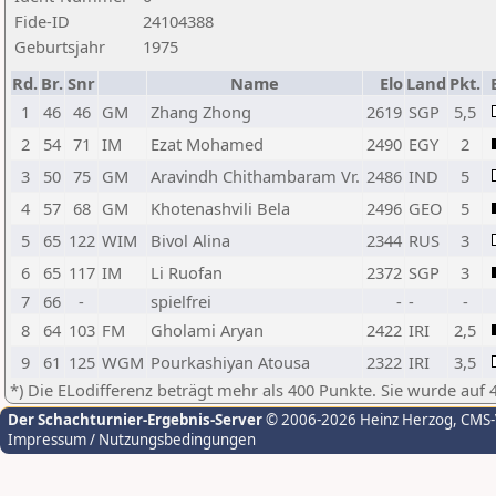
Fide-ID
24104388
Geburtsjahr
1975
Rd.
Br.
Snr
Name
Elo
Land
Pkt.
1
46
46
GM
Zhang Zhong
2619
SGP
5,5
2
54
71
IM
Ezat Mohamed
2490
EGY
2
3
50
75
GM
Aravindh Chithambaram Vr.
2486
IND
5
4
57
68
GM
Khotenashvili Bela
2496
GEO
5
5
65
122
WIM
Bivol Alina
2344
RUS
3
6
65
117
IM
Li Ruofan
2372
SGP
3
7
66
-
spielfrei
-
-
-
8
64
103
FM
Gholami Aryan
2422
IRI
2,5
9
61
125
WGM
Pourkashiyan Atousa
2322
IRI
3,5
*) Die ELodifferenz beträgt mehr als 400 Punkte. Sie wurde auf 
Der Schachturnier-Ergebnis-Server
© 2006-2026 Heinz Herzog
, CMS
Impressum / Nutzungsbedingungen