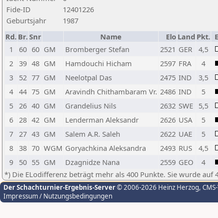
Fide-ID
12401226
Geburtsjahr
1987
Rd.
Br.
Snr
Name
Elo
Land
Pkt.
1
60
60
GM
Bromberger Stefan
2521
GER
4,5
2
39
48
GM
Hamdouchi Hicham
2597
FRA
4
3
52
77
GM
Neelotpal Das
2475
IND
3,5
4
44
75
GM
Aravindh Chithambaram Vr.
2486
IND
5
5
26
40
GM
Grandelius Nils
2632
SWE
5,5
6
28
42
GM
Lenderman Aleksandr
2626
USA
5
7
27
43
GM
Salem A.R. Saleh
2622
UAE
5
8
38
70
WGM
Goryachkina Aleksandra
2493
RUS
4,5
9
50
55
GM
Dzagnidze Nana
2559
GEO
4
*) Die ELodifferenz beträgt mehr als 400 Punkte. Sie wurde auf 
Der Schachturnier-Ergebnis-Server
© 2006-2026 Heinz Herzog
, CMS
Impressum / Nutzungsbedingungen