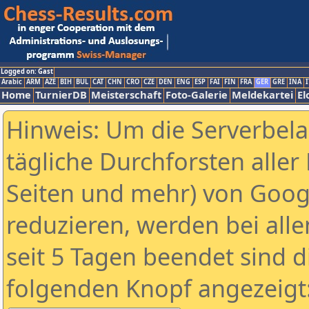
Logged on: Gast
Arabic
ARM
AZE
BIH
BUL
CAT
CHN
CRO
CZE
DEN
ENG
ESP
FAI
FIN
FRA
GER
GRE
INA
I
Home
TurnierDB
Meisterschaft
Foto-Galerie
Meldekartei
El
Hinweis: Um die Serverbel
tägliche Durchforsten aller 
Seiten und mehr) von Goog
reduzieren, werden bei alle
seit 5 Tagen beendet sind d
folgenden Knopf angezeigt