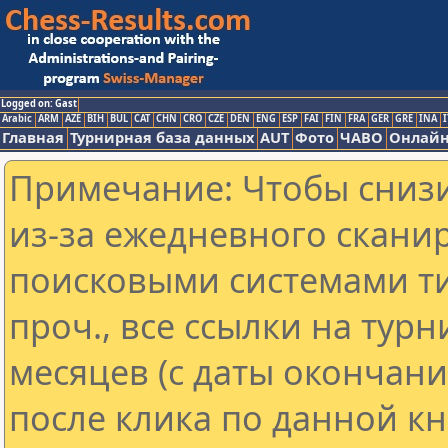
Logged on: Gast
Arabic
ARM
AZE
BIH
BUL
CAT
CHN
CRO
CZE
DEN
ENG
ESP
FAI
FIN
FRA
GER
GRE
INA
I
Главная
Турнирная база данных
AUT
Фото
ЧАВО
Онлайн
Примечание: Чтобы снизи
из-за ежедневного скани
поисковыми системами ти
проч., все ссылки на тур
месяцев (с даты окончан
после клика по данной кн