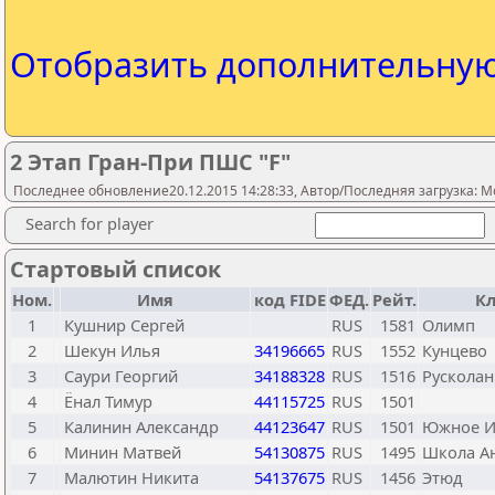
Отобразить дополнительну
2 Этап Гран-При ПШС "F"
Последнее обновление20.12.2015 14:28:33, Автор/Последняя загрузка: M
Search for player
Стартовый список
Ном.
Имя
код FIDE
ФЕД.
Рейт.
Кл
1
Кушнир Сергей
RUS
1581
Олимп
2
Шекун Илья
34196665
RUS
1552
Кунцево
3
Саури Георгий
34188328
RUS
1516
Русколан
4
Ёнал Тимур
44115725
RUS
1501
5
Калинин Александр
44123647
RUS
1501
Южное И
6
Минин Матвей
54130875
RUS
1495
Школа А
7
Малютин Никита
54137675
RUS
1456
Этюд