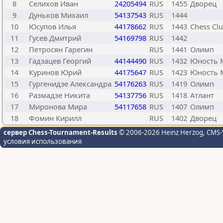
8
Селихов Иван
24205494
RUS
1455
Дворец
9
Дуньков Михаил
54137543
RUS
1444
10
Юсупов Илья
44178662
RUS
1443
Chess Cl
11
Гусев Дмитрий
54169798
RUS
1442
12
Петросян Гарегин
RUS
1441
Олимп
13
Гадзацев Георгий
44144490
RUS
1432
Юность 
14
Куринов Юрий
44175647
RUS
1423
Юность 
15
Гургенидзе Александра
54176263
RUS
1419
Олимп
16
Размадзе Никита
54137756
RUS
1418
Атлант
17
Миронова Мира
54117658
RUS
1407
Олимп
18
Фомин Кирилл
RUS
1402
Дворец
сервер Chess-Tournament-Results
© 2006-2026 Heinz Herzog
, CMS-
условия использования