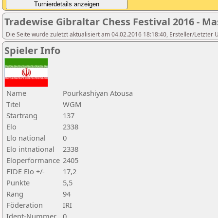
Tradewise Gibraltar Chess Festival 2016 - Ma
Die Seite wurde zuletzt aktualisiert am 04.02.2016 18:18:40, Ersteller/Letzter
Spieler Info
Name
Pourkashiyan Atousa
Titel
WGM
Startrang
137
Elo
2338
Elo national
0
Elo intnational
2338
Eloperformance
2405
FIDE Elo +/-
17,2
Punkte
5,5
Rang
94
Föderation
IRI
Ident-Nummer
0