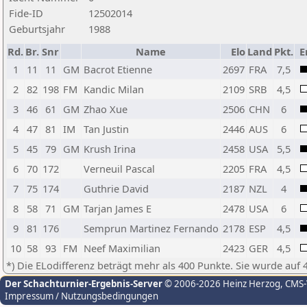
Fide-ID
12502014
Geburtsjahr
1988
Rd.
Br.
Snr
Name
Elo
Land
Pkt.
E
1
11
11
GM
Bacrot Etienne
2697
FRA
7,5
2
82
198
FM
Kandic Milan
2109
SRB
4,5
3
46
61
GM
Zhao Xue
2506
CHN
6
4
47
81
IM
Tan Justin
2446
AUS
6
5
45
79
GM
Krush Irina
2458
USA
5,5
6
70
172
Verneuil Pascal
2205
FRA
4,5
7
75
174
Guthrie David
2187
NZL
4
8
58
71
GM
Tarjan James E
2478
USA
6
9
81
176
Semprun Martinez Fernando
2178
ESP
4,5
10
58
93
FM
Neef Maximilian
2423
GER
4,5
*) Die ELodifferenz beträgt mehr als 400 Punkte. Sie wurde auf 
Der Schachturnier-Ergebnis-Server
© 2006-2026 Heinz Herzog
, CMS
Impressum / Nutzungsbedingungen