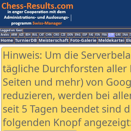
Logged on: Gast
Arabic
ARM
AZE
BIH
BUL
CAT
CHN
CRO
CZE
DEN
ENG
ESP
FAI
FIN
FRA
GER
GRE
INA
I
Home
TurnierDB
Meisterschaft
Foto-Galerie
Meldekartei
El
Hinweis: Um die Serverbel
tägliche Durchforsten aller 
Seiten und mehr) von Goog
reduzieren, werden bei alle
seit 5 Tagen beendet sind d
folgenden Knopf angezeigt