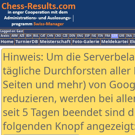
Logged on: Gast
Arabic
ARM
AZE
BIH
BUL
CAT
CHN
CRO
CZE
DEN
ENG
ESP
FAI
FIN
FRA
GER
GRE
INA
I
Home
TurnierDB
Meisterschaft
Foto-Galerie
Meldekartei
El
Hinweis: Um die Serverbel
tägliche Durchforsten aller 
Seiten und mehr) von Goog
reduzieren, werden bei alle
seit 5 Tagen beendet sind d
folgenden Knopf angezeigt