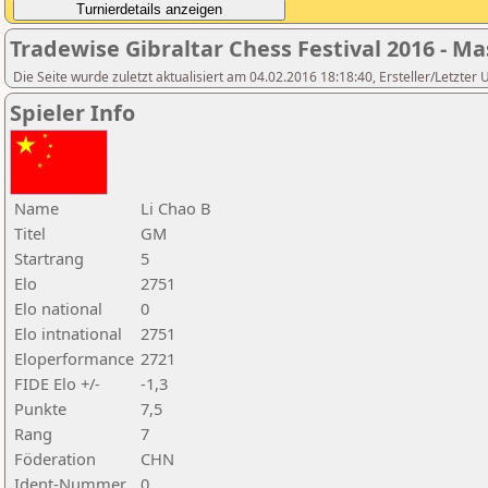
Tradewise Gibraltar Chess Festival 2016 - Ma
Die Seite wurde zuletzt aktualisiert am 04.02.2016 18:18:40, Ersteller/Letzter
Spieler Info
Name
Li Chao B
Titel
GM
Startrang
5
Elo
2751
Elo national
0
Elo intnational
2751
Eloperformance
2721
FIDE Elo +/-
-1,3
Punkte
7,5
Rang
7
Föderation
CHN
Ident-Nummer
0