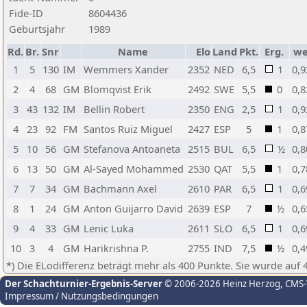
Fide-ID
8604436
Geburtsjahr
1989
Rd.
Br.
Snr
Name
Elo
Land
Pkt.
Erg.
w
1
5
130
IM
Wemmers Xander
2352
NED
6,5
1
0,9
2
4
68
GM
Blomqvist Erik
2492
SWE
5,5
0
0,8
3
43
132
IM
Bellin Robert
2350
ENG
2,5
1
0,9
4
23
92
FM
Santos Ruiz Miguel
2427
ESP
5
1
0,8
5
10
56
GM
Stefanova Antoaneta
2515
BUL
6,5
½
0,8
6
13
50
GM
Al-Sayed Mohammed
2530
QAT
5,5
1
0,7
7
7
34
GM
Bachmann Axel
2610
PAR
6,5
1
0,6
8
1
24
GM
Anton Guijarro David
2639
ESP
7
½
0,6
9
4
33
GM
Lenic Luka
2611
SLO
6,5
1
0,6
10
3
4
GM
Harikrishna P.
2755
IND
7,5
½
0,4
*) Die ELodifferenz beträgt mehr als 400 Punkte. Sie wurde auf 
Der Schachturnier-Ergebnis-Server
© 2006-2026 Heinz Herzog
, CMS
Impressum / Nutzungsbedingungen