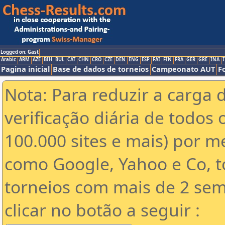
Logged on: Gast
Arabic
ARM
AZE
BIH
BUL
CAT
CHN
CRO
CZE
DEN
ENG
ESP
FAI
FIN
FRA
GER
GRE
INA
I
Pagina inicial
Base de dados de torneios
Campeonato AUT
F
Nota: Para reduzir a carga 
verificação diária de todos 
100.000 sites e mais) por 
como Google, Yahoo e Co, t
torneios com mais de 2 sem
clicar no botão a seguir :