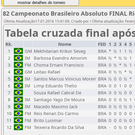
82 Campeonato Brasileiro Absoluto FINAL Ri
Última Atualização17.01.2016 15:41:09, Criado por / Última atualização: Fexer
Tabela cruzada final apó
Rk.
Nome
FED
1
2
3
4
5
1
GM
Mekhitarian Krikor Sevag
BRA
*
½
1
1
½
2
IM
Barbosa Evandro Amorim
BRA
½
*
½
½
1
3
FM
Choma Ernani Francisco
BRA
0
½
*
½
1
4
GM
Leitao Rafael
BRA
0
½
½
*
½
5
IM
Santos Marcus Vinicius Moreir
BRA
½
0
0
½
*
6
IM
Limp Eduardo Thelio
BRA
0
0
1
0
0
7
Souza Rafael Cabral De
BRA
0
0
½
0
0
8
IM
Santiago Yago De Moura
BRA
0
0
0
½
1
9
IM
Macedo Maximo Iack
BRA
0
½
0
½
0
10
FM
Reis Renan Do Carmo
BRA
0
0
0
0
0
11
FM
Brito Luismar
BRA
0
0
0
½
0
12
FM
Teixeira Ricardo Da Silva
BRA
-
0
½
0
0