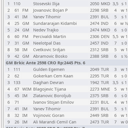
1
110
Stosevski Ilija
2050
MKD
3,5
s 1
2
61
FM
Jovanovic Bojan P
2298
SRB
4
w 1
3
41
IM
Yanev Tihomir
2391
BUL
5
s 1
4
25
GM
Sundararajan Kidambi
2474
IND
6
w ½
5
24
GM
Nedev Trajko
2474
MKD
6
s 0
6
60
FM
Percivaldi Martin
2306
DEN
5,5
w 1
7
31
GM
Neelotpal Das
2457
IND
7
s 0
8
58
IM
Cvetkovic Srdjan
2312
SRB
5
w 1
9
42
GM
Abramovic Bosko
2388
SRB
6
s ½
GM Brkic Ante 2598 CRO Rp:2445 Pts. 6
1
111
Gulden Egemen
2049
TUR
3
w 1
2
62
Gokerkan Cem Kaan
2295
TUR
6
s 0
3
133
Daghan Devran
1942
TUR
3,5
s 1
4
67
WIM
Blagojevic Tijana
2273
MNE
5
w 1
5
45
IM
Zlatanovic Boroljub
2375
SRB
6
s 0
6
71
Ivanov Stojan Emilov
2231
BUL
4
w 1
7
41
IM
Yanev Tihomir
2391
BUL
5
s 1
8
32
IM
Vojinovic Goran
2449
SRB
6
w 1
9
26
IM
Ali Marandi Cemil Can
2473
TUR
7
w 0