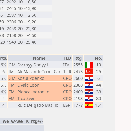
27
2492
10
-10,30
31
2445
10
-13,90
6
2597
10
2,50
59
2306
20
-19,20
16
2458
20
22,80
78
2158
20
-4,60
129
1949
20
-25,40
Pts.
Name
FED
Rtg
No.
6½
GM
Dvirnyy Danyyil
ITA
2555
13
6
IM
Ali Marandi Cemil Can
TUR
2473
26
5½
GM
Kozul Zdenko
CRO
2600
6
5½
FM
Livaic Leon
CRO
2380
44
4½
FM
Plenca Jadranko
CRO
2400
38
4
FM
Tica Sven
CRO
2193
80
4
Ruiz Delgado Basilio
ESP
1778
151
.
we
w-we
K
rtg+/-