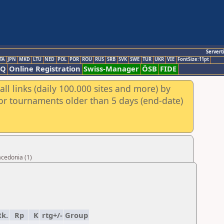
Servert
TA
JPN
MKD
LTU
NED
POL
POR
ROU
RUS
SRB
SVK
SWE
TUR
UKR
VIE
FontSize:11pt
AQ
Online Registration
Swiss-Manager
ÖSB
FIDE
ll links (daily 100.000 sites and more) by
for tournaments older than 5 days (end-date)
acedonia (1)
Rk.
Rp
K
rtg+/-
Group