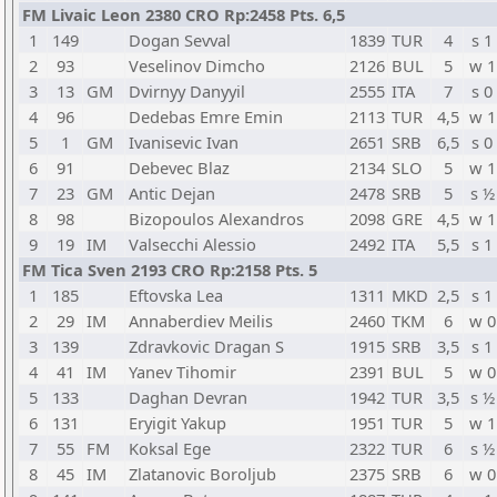
FM Livaic Leon 2380 CRO Rp:2458 Pts. 6,5
1
149
Dogan Sevval
1839
TUR
4
s 1
2
93
Veselinov Dimcho
2126
BUL
5
w 1
3
13
GM
Dvirnyy Danyyil
2555
ITA
7
s 0
4
96
Dedebas Emre Emin
2113
TUR
4,5
w 1
5
1
GM
Ivanisevic Ivan
2651
SRB
6,5
s 0
6
91
Debevec Blaz
2134
SLO
5
w 1
7
23
GM
Antic Dejan
2478
SRB
5
s ½
8
98
Bizopoulos Alexandros
2098
GRE
4,5
w 1
9
19
IM
Valsecchi Alessio
2492
ITA
5,5
s 1
FM Tica Sven 2193 CRO Rp:2158 Pts. 5
1
185
Eftovska Lea
1311
MKD
2,5
s 1
2
29
IM
Annaberdiev Meilis
2460
TKM
6
w 0
3
139
Zdravkovic Dragan S
1915
SRB
3,5
s 1
4
41
IM
Yanev Tihomir
2391
BUL
5
w 0
5
133
Daghan Devran
1942
TUR
3,5
s ½
6
131
Eryigit Yakup
1951
TUR
5
w 1
7
55
FM
Koksal Ege
2322
TUR
6
s ½
8
45
IM
Zlatanovic Boroljub
2375
SRB
6
w 0