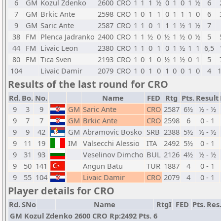
6
GM
Kozul Zdenko
2600
CRO
1
1
1
½
0
1
0
1
½
6
7
GM
Brkic Ante
2598
CRO
1
0
1
1
0
1
1
1
0
6
9
GM
Saric Ante
2587
CRO
1
1
0
1
1
1
½
1
½
7
38
FM
Plenca Jadranko
2400
CRO
1
1
½
0
½
1
½
0
½
5
44
FM
Livaic Leon
2380
CRO
1
1
0
1
0
1
½
1
1
6,5
80
FM
Tica Sven
2193
CRO
1
0
1
0
½
1
½
0
1
5
104
Livaic Damir
2079
CRO
1
0
1
0
1
0
0
1
0
4
Results of the last round for CRO
Rd.
Bo.
No.
Name
FED
Rtg
Pts.
Result
9
3
9
GM
Saric Ante
CRO
2587
6½
½ - ½
9
7
7
GM
Brkic Ante
CRO
2598
6
0 - 1
9
9
42
GM
Abramovic Bosko
SRB
2388
5½
½ - ½
9
11
19
IM
Valsecchi Alessio
ITA
2492
5½
0 - 1
9
31
93
Veselinov Dimcho
BUL
2126
4½
½ - ½
9
50
141
Angun Batu
TUR
1887
4
0 - 1
9
55
104
Livaic Damir
CRO
2079
4
0 - 1
Player details for CRO
Rd.
SNo
Name
RtgI
FED
Pts.
Res
GM Kozul Zdenko 2600 CRO Rp:2492 Pts. 6