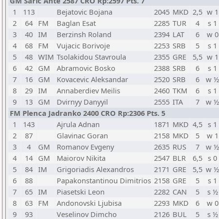
GM Saric Ante 2587 CRO Rp:2597 Pts. 7
1
113
Bejatovic Bojana
2045
MKD
2,5
w 1
2
64
FM
Baglan Esat
2285
TUR
4
s 1
3
40
IM
Berzinsh Roland
2394
LAT
6
w 0
4
68
FM
Vujacic Borivoje
2253
SRB
5
s 1
5
48
WIM
Tsolakidou Stavroula
2355
GRE
5,5
w 1
6
42
GM
Abramovic Bosko
2388
SRB
6
s 1
7
16
GM
Kovacevic Aleksandar
2520
SRB
6
w ½
8
29
IM
Annaberdiev Meilis
2460
TKM
6
s 1
9
13
GM
Dvirnyy Danyyil
2555
ITA
7
w ½
FM Plenca Jadranko 2400 CRO Rp:2306 Pts. 5
1
143
Ajrula Adnan
1871
MKD
4,5
s 1
2
87
Glavinac Goran
2158
MKD
5
w 1
3
4
GM
Romanov Evgeny
2635
RUS
7
w ½
4
14
GM
Maiorov Nikita
2547
BLR
6,5
s 0
5
84
IM
Grigoriadis Alexandros
2171
GRE
5,5
w ½
6
88
Papakonstantinou Dimitrios
2158
GRE
5
s 1
7
65
IM
Piasetski Leon
2282
CAN
5
s ½
8
63
FM
Andonovski Ljubisa
2293
MKD
6
w 0
9
93
Veselinov Dimcho
2126
BUL
5
s ½