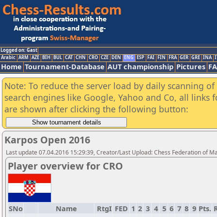
Logged on: Gast
Arabic
ARM
AZE
BIH
BUL
CAT
CHN
CRO
CZE
DEN
ENG
ESP
FAI
FIN
FRA
GER
GRE
INA
I
Home
Tournament-Database
AUT championship
Pictures
F
Note: To reduce the server load by daily scanning of a
search engines like Google, Yahoo and Co, all links 
are shown after clicking the following button:
Karpos Open 2016
Last update 07.04.2016 15:29:39, Creator/Last Upload: Chess Federation of M
Player overview for CRO
SNo
Name
RtgI
FED
1
2
3
4
5
6
7
8
9
Pts.