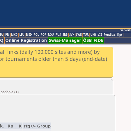
Servert
TA
JPN
MKD
LTU
NED
POL
POR
ROU
RUS
SRB
SVK
SWE
TUR
UKR
VIE
FontSize:11pt
AQ
Online Registration
Swiss-Manager
ÖSB
FIDE
ll links (daily 100.000 sites and more) by
for tournaments older than 5 days (end-date)
acedonia (1)
k.
Rp
K
rtg+/-
Group