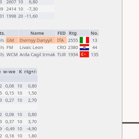
3
2607
10
6,80
39
2414
10
-7,30
31
1998
20
-11,60
ts.
Name
FED
Rtg
No.
6½
GM
Dvirnyy Danyyil
ITA
2555
13
5½
FM
Livaic Leon
CRO
2380
44
3½
WCM
Arda Cagil Irmak
TUR
1934
135
e
w-we
K
rtg+/-
2
0,08
10
0,80
5
0,15
10
1,50
3
0,27
10
2,70
2
0,08
10
0,80
3
0,37
10
3,70
9
-0,49
10
-4,90
2
0,18
10
1,80