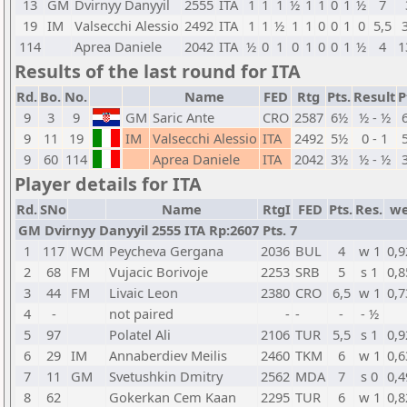
13
GM
Dvirnyy Danyyil
2555
ITA
1
1
1
½
1
1
0
1
½
7
19
IM
Valsecchi Alessio
2492
ITA
1
1
½
1
1
0
0
1
0
5,5
114
Aprea Daniele
2042
ITA
½
0
1
0
1
0
0
1
½
4
1
Results of the last round for ITA
Rd.
Bo.
No.
Name
FED
Rtg
Pts.
Result
P
9
3
9
GM
Saric Ante
CRO
2587
6½
½ - ½
9
11
19
IM
Valsecchi Alessio
ITA
2492
5½
0 - 1
9
60
114
Aprea Daniele
ITA
2042
3½
½ - ½
Player details for ITA
Rd.
SNo
Name
RtgI
FED
Pts.
Res.
w
GM Dvirnyy Danyyil 2555 ITA Rp:2607 Pts. 7
1
117
WCM
Peycheva Gergana
2036
BUL
4
w 1
0,9
2
68
FM
Vujacic Borivoje
2253
SRB
5
s 1
0,8
3
44
FM
Livaic Leon
2380
CRO
6,5
w 1
0,7
4
-
not paired
-
-
-
- ½
5
97
Polatel Ali
2106
TUR
5,5
s 1
0,9
6
29
IM
Annaberdiev Meilis
2460
TKM
6
w 1
0,6
7
11
GM
Svetushkin Dmitry
2562
MDA
7
s 0
0,4
8
62
Gokerkan Cem Kaan
2295
TUR
6
w 1
0,8