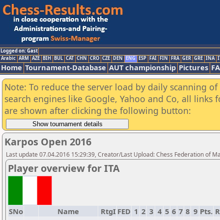
Logged on: Gast
Arabic
ARM
AZE
BIH
BUL
CAT
CHN
CRO
CZE
DEN
ENG
ESP
FAI
FIN
FRA
GER
GRE
INA
I
Home
Tournament-Database
AUT championship
Pictures
F
Note: To reduce the server load by daily scanning of a
search engines like Google, Yahoo and Co, all links 
are shown after clicking the following button:
Karpos Open 2016
Last update 07.04.2016 15:29:39, Creator/Last Upload: Chess Federation of M
Player overview for ITA
SNo
Name
RtgI
FED
1
2
3
4
5
6
7
8
9
Pts.
R