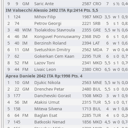
9
9
GM
Saric Ante
2587
CRO
7
s ½
0,4
IM Valsecchi Alessio 2492 ITA Rp:2414 Pts. 5,5
1
124
Mihov Filip
1987
MKD
3,5
w 1
0,9
2
74
Petrov Georgi
2221
SRB
5
s 1
0,8
3
48
WIM
Tsolakidou Stavroula
2355
GRE
5,5
w ½
0,6
4
46
IM
Konguvel Ponnuswamy
2368
IND
6
s 1
0,6
5
40
IM
Berzinsh Roland
2394
LAT
6
w 1
0,6
6
11
GM
Svetushkin Dmitry
2562
MDA
7
w 0
0,4
7
62
Gokerkan Cem Kaan
2295
TUR
6
s 0
0,7
8
52
FM
Lazov Toni
2341
MKD
5,5
s 1
0,7
9
44
FM
Livaic Leon
2380
CRO
6,5
w 0
0,6
Aprea Daniele 2042 ITA Rp:1998 Pts. 4
1
10
GM
Djukic Nikola
2563
MNE
5,5
w ½
0,0
2
22
GM
Drenchev Petar
2480
BUL
5,5
s 0
0,0
3
177
Danchevski Gorast
1508
MKD
3
w 1
0,9
4
56
IM
Atakisi Umut
2315
TUR
5,5
s 0
0,1
5
158
Miteva Silvena
1713
BUL
4
w 1
0,8
6
64
FM
Baglan Esat
2285
TUR
4
s 0
0,2
7
145
Batkoski Nenad
1856
MKD
4,5
w 0
0,7