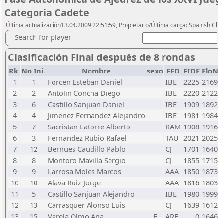
Categoria Cadete
Última actualización13.04.2009 22:51:59, Propietario/Última carga: Spanish C
Search for player
Clasificación Final después de 8 rondas
Rk.
No.Ini.
Nombre
sexo
FED
FIDE
EloN
1
1
Forcen Esteban Daniel
IBE
2225
2169
2
2
Antolin Concha Diego
IBE
2220
2122
3
6
Castillo Sanjuan Daniel
IBE
1909
1892
4
4
Jimenez Fernandez Alejandro
IBE
1981
1984
5
7
Sacristan Latorre Alberto
RAM
1908
1916
6
3
Fernandez Rubio Rafael
TAU
2021
2025
7
12
Bernues Caudillo Pablo
CJ
1701
1640
8
8
Montoro Mavilla Sergio
CJ
1855
1715
9
9
Larrosa Moles Marcos
AAA
1850
1873
10
10
Alava Ruiz Jorge
AAA
1816
1803
11
5
Castillo Sanjuan Alejandro
IBE
1980
1999
12
13
Carrasquer Alonso Luis
CJ
1639
1612
13
15
Varela Olmo Ana
F
ARF
0
1646