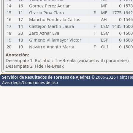
14
16
Gomez Perez Adrian
MF
0
1578
15
11
Gracia Pina Clara
F
MF
1775
1642
16
17
Mancho Fondevila Carlos
AH
0
1546
17
14
Castejon Martin Laura
F
LSM
1435
1500
18
20
Zaro Aznar Eva
F
LSM
0
1500
19
18
Gimeno Villamayor Victor
ESP
0
1500
20
19
Navarro Anento Marta
F
OLI
0
1500
Anotación:
Desempate 1: Buchholz Tie-Breaks (variabel with parameter)
Desempate 2: Fide Tie-Break
Servidor de Resultados de Torneos de Ajedrez
© 2006-2026 Heinz H
Aviso legal/Condiciones de uso