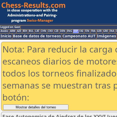
Logged on: Gast
Arabic
ARM
AZE
BIH
BUL
CAT
CHN
CRO
CZE
DEN
ENG
ESP
FAI
FIN
FRA
GER
GRE
INA
I
Inicio
Base de datos de torneos
Campeonato AUT
Imágenes
Nota: Para reducir la carga 
escaneos diarios de motor
todos los torneos finalizad
semanas se muestran tras p
botón:
Fase Autonomica de Ajedrez de los XXVI Jue