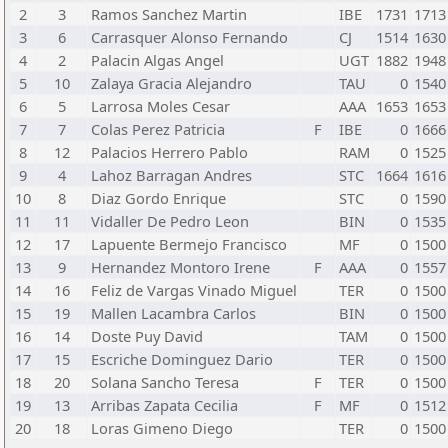
2
3
Ramos Sanchez Martin
IBE
1731
1713
3
6
Carrasquer Alonso Fernando
CJ
1514
1630
4
2
Palacin Algas Angel
UGT
1882
1948
5
10
Zalaya Gracia Alejandro
TAU
0
1540
6
5
Larrosa Moles Cesar
AAA
1653
1653
7
7
Colas Perez Patricia
F
IBE
0
1666
8
12
Palacios Herrero Pablo
RAM
0
1525
9
4
Lahoz Barragan Andres
STC
1664
1616
10
8
Diaz Gordo Enrique
STC
0
1590
11
11
Vidaller De Pedro Leon
BIN
0
1535
12
17
Lapuente Bermejo Francisco
MF
0
1500
13
9
Hernandez Montoro Irene
F
AAA
0
1557
14
16
Feliz de Vargas Vinado Miguel
TER
0
1500
15
19
Mallen Lacambra Carlos
BIN
0
1500
16
14
Doste Puy David
TAM
0
1500
17
15
Escriche Dominguez Dario
TER
0
1500
18
20
Solana Sancho Teresa
F
TER
0
1500
19
13
Arribas Zapata Cecilia
F
MF
0
1512
20
18
Loras Gimeno Diego
TER
0
1500