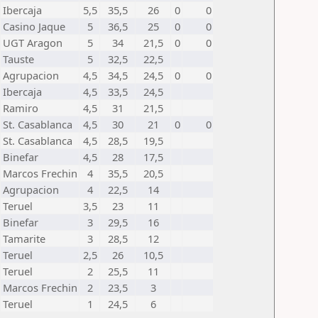
Ibercaja
5,5
35,5
26
0
0
Casino Jaque
5
36,5
25
0
0
UGT Aragon
5
34
21,5
0
0
Tauste
5
32,5
22,5
Agrupacion
4,5
34,5
24,5
0
0
Ibercaja
4,5
33,5
24,5
Ramiro
4,5
31
21,5
St. Casablanca
4,5
30
21
0
0
St. Casablanca
4,5
28,5
19,5
Binefar
4,5
28
17,5
Marcos Frechin
4
35,5
20,5
Agrupacion
4
22,5
14
Teruel
3,5
23
11
Binefar
3
29,5
16
Tamarite
3
28,5
12
Teruel
2,5
26
10,5
Teruel
2
25,5
11
Marcos Frechin
2
23,5
3
Teruel
1
24,5
6