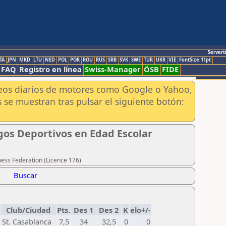
Servert
TA
JPN
MKD
LTU
NED
POL
POR
ROU
RUS
SRB
SVK
SWE
TUR
UKR
VIE
FontSize:11pt
FAQ
Registro en línea
Swiss-Manager
ÖSB
FIDE
aneos diarios de motores como Google o Yahoo,
 se muestran tras pulsar el siguiente botón:
gos Deportivos en Edad Escolar
hess Federation (Licence 176)
Buscar
Club/Ciudad
Pts.
Des 1
Des 2
K
elo+/-
St. Casablanca
7,5
34
32,5
0
0