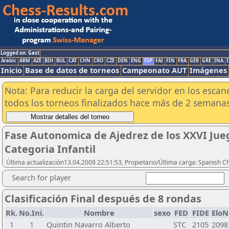
Logged on: Gast
Arabic
ARM
AZE
BIH
BUL
CAT
CHN
CRO
CZE
DEN
ENG
ESP
FAI
FIN
FRA
GER
GRE
INA
I
Inicio
Base de datos de torneos
Campeonato AUT
Imágenes
Nota: Para reducir la carga del servidor en los esc
todos los torneos finalizados hace más de 2 semanas
Fase Autonomica de Ajedrez de los XXVI Jue
Categoria Infantil
Última actualización13.04.2009 22:51:53, Propietario/Última carga: Spanish C
Search for player
Clasificación Final después de 8 rondas
Rk.
No.Ini.
Nombre
sexo
FED
FIDE
EloN
1
1
Quintin Navarro Alberto
STC
2105
2098