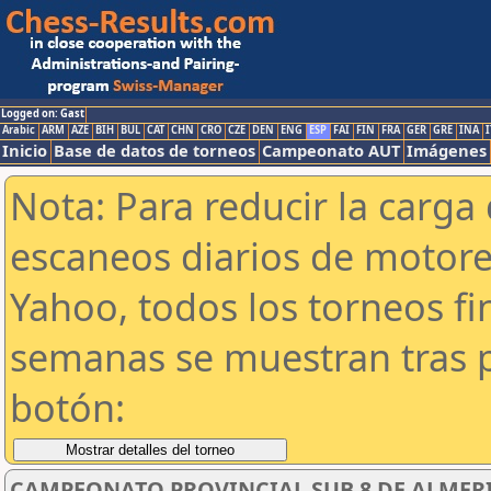
Logged on: Gast
Arabic
ARM
AZE
BIH
BUL
CAT
CHN
CRO
CZE
DEN
ENG
ESP
FAI
FIN
FRA
GER
GRE
INA
I
Inicio
Base de datos de torneos
Campeonato AUT
Imágenes
Nota: Para reducir la carga 
escaneos diarios de motor
Yahoo, todos los torneos f
semanas se muestran tras p
botón:
CAMPEONATO PROVINCIAL SUB 8 DE ALMER