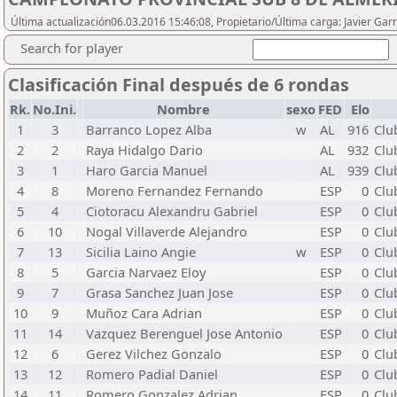
Última actualización06.03.2016 15:46:08, Propietario/Última carga: Javier Gar
Search for player
Clasificación Final después de 6 rondas
Rk.
No.Ini.
Nombre
sexo
FED
Elo
1
3
Barranco Lopez Alba
w
AL
916
Clu
2
2
Raya Hidalgo Dario
AL
932
Clu
3
1
Haro Garcia Manuel
AL
939
Clu
4
8
Moreno Fernandez Fernando
ESP
0
Clu
5
4
Ciotoracu Alexandru Gabriel
ESP
0
Clu
6
10
Nogal Villaverde Alejandro
ESP
0
Clu
7
13
Sicilia Laino Angie
w
ESP
0
Clu
8
5
Garcia Narvaez Eloy
ESP
0
Clu
9
7
Grasa Sanchez Juan Jose
ESP
0
Clu
10
9
Muñoz Cara Adrian
ESP
0
Clu
11
14
Vazquez Berenguel Jose Antonio
ESP
0
Clu
12
6
Gerez Vilchez Gonzalo
ESP
0
Clu
13
12
Romero Padial Daniel
ESP
0
Clu
14
11
Romero Gonzalez Adrian
ESP
0
Clu