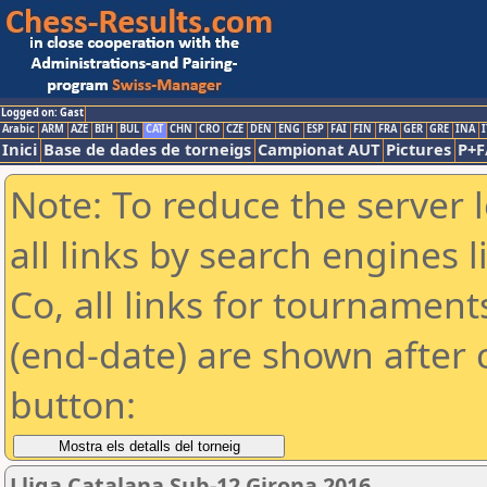
Logged on: Gast
Arabic
ARM
AZE
BIH
BUL
CAT
CHN
CRO
CZE
DEN
ENG
ESP
FAI
FIN
FRA
GER
GRE
INA
I
Inici
Base de dades de torneigs
Campionat AUT
Pictures
P+F
Note: To reduce the server 
all links by search engines
Co, all links for tournamen
(end-date) are shown after c
button:
Lliga Catalana Sub-12 Girona 2016