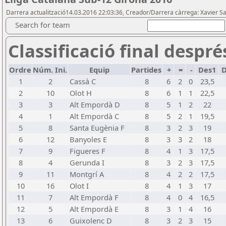
Darrera actualització14.03.2016 22:03:36, Creador/Darrera càrrega: Xavier S
Search for team
Classificació final despr
Ordre
Núm. Ini.
Equip
Partides
+
=
-
Des1
D
1
2
Cassà C
8
6
2
0
23,5
2
10
Olot H
8
6
1
1
22,5
3
3
Alt Empordà D
8
5
1
2
22
4
1
Alt Empordà C
8
5
2
1
19,5
5
8
Santa Eugènia F
8
3
2
3
19
6
12
Banyoles E
8
3
3
2
18
7
9
Figueres F
8
4
1
3
17,5
8
4
Gerunda I
8
3
2
3
17,5
9
11
Montgrí A
8
4
2
2
17,5
10
16
Olot I
8
4
1
3
17
11
7
Alt Empordà F
8
4
0
4
16,5
12
5
Alt Empordà E
8
3
1
4
16
13
6
Guixolenc D
8
3
2
3
15