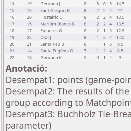
14
19
Gerunda J
8
3
0
5
14,5
15
13
Sant Gregori B
8
2
2
4
14
16
20
Hostalric C
8
2
2
4
13,5
17
15
Maritim Blanes B
8
2
2
4
13,5
18
17
Figueres G
8
2
1
5
12,5
19
22
Olot J
8
1
3
4
12,5
20
21
Santa Pau B
8
1
1
6
9,5
21
14
Santa Eugènia G
7
1
2
4
8,5
22
18
Gerunda K
5
0
1
4
3
Anotació:
Desempat1: points (game-poin
Desempat2: The results of the
group according to Matchpoin
Desempat3: Buchholz Tie-Break
parameter)