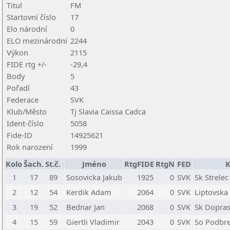
Titul
FM
Startovní číslo
17
Elo národní
0
ELO mezinárodní
2244
Výkon
2115
FIDE rtg +/-
-29,4
Body
5
Pořadí
43
Federace
SVK
Klub/Město
Tj Slavia Caissa Cadca
Ident-číslo
5058
Fide-ID
14925621
Rok narození
1999
Kolo
Šach.
St.č.
Jméno
RtgFIDE
RtgN
FED
K
1
17
89
Sosovicka Jakub
1925
0
SVK
Sk Strele
2
12
54
Kerdik Adam
2064
0
SVK
Liptovska
3
19
52
Bednar Jan
2068
0
SVK
Sk Dopras
4
15
59
Giertli Vladimir
2043
0
SVK
So Podbr