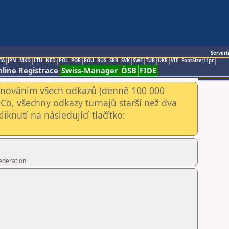
Servert
TA
JPN
MKD
LTU
NED
POL
POR
ROU
RUS
SRB
SVK
SWE
TUR
UKR
VIE
FontSize:11pt
line Registrace
Swiss-Manager
ÖSB
FIDE
kenováním všech odkazů (denně 100 000
Co, všechny odkazy turnajů starší než dva
iknutí na následující tlačítko:
ederation