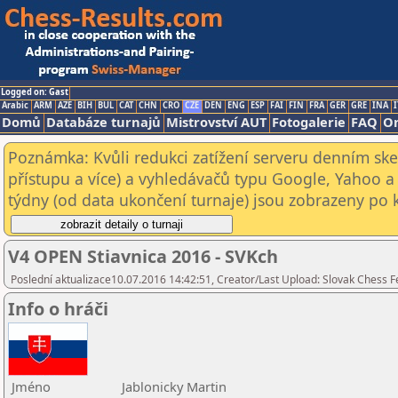
Logged on: Gast
Arabic
ARM
AZE
BIH
BUL
CAT
CHN
CRO
CZE
DEN
ENG
ESP
FAI
FIN
FRA
GER
GRE
INA
I
Domů
Databáze turnajů
Mistrovství AUT
Fotogalerie
FAQ
On
Poznámka: Kvůli redukci zatížení serveru denním s
přístupu a více) a vyhledávačů typu Google, Yahoo a 
týdny (od data ukončení turnaje) jsou zobrazeny po kl
V4 OPEN Stiavnica 2016 - SVKch
Poslední aktualizace10.07.2016 14:42:51, Creator/Last Upload: Slovak Chess F
Info o hráči
Jméno
Jablonicky Martin