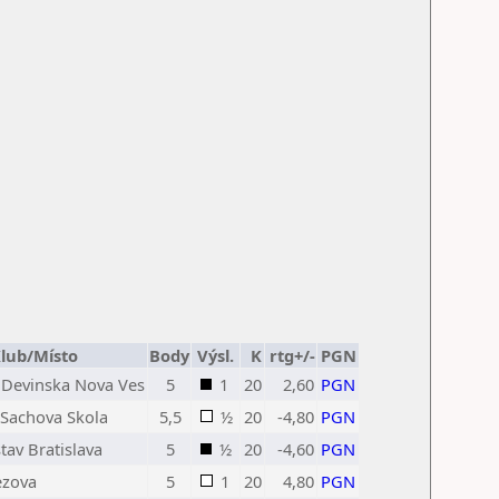
lub/Místo
Body
Výsl.
K
rtg+/-
PGN
c Devinska Nova Ves
5
1
20
2,60
PGN
 Sachova Skola
5,5
½
20
-4,80
PGN
tav Bratislava
5
½
20
-4,60
PGN
ezova
5
1
20
4,80
PGN