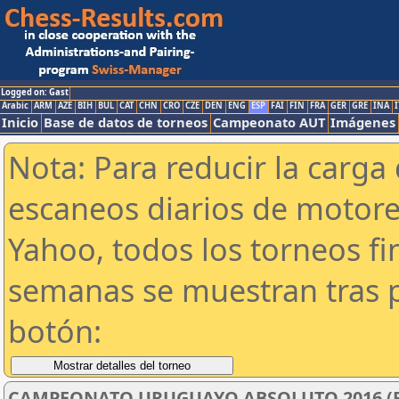
Logged on: Gast
Arabic
ARM
AZE
BIH
BUL
CAT
CHN
CRO
CZE
DEN
ENG
ESP
FAI
FIN
FRA
GER
GRE
INA
I
Inicio
Base de datos de torneos
Campeonato AUT
Imágenes
Nota: Para reducir la carga 
escaneos diarios de motor
Yahoo, todos los torneos f
semanas se muestran tras p
botón:
CAMPEONATO URUGUAYO ABSOLUTO 2016 (F