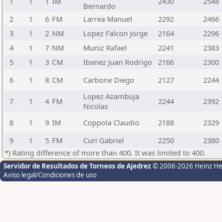
1
1
1
IM
2430
2548
Bernardo
2
1
6
FM
Larrea Manuel
2292
2466
3
1
2
NM
Lopez Falcon Jorge
2164
2296
4
1
7
NM
Muniz Rafael
2241
2383
5
1
3
CM
Ibanez Juan Rodrigo
2166
2300
6
1
8
CM
Carbone Diego
2127
2244
Lopez Azambuja
7
1
4
FM
2244
2392
Nicolas
8
1
9
IM
Coppola Claudio
2188
2329
9
1
5
FM
Curi Gabriel
2250
2380
*) Rating difference of more than 400. It was limited to 400.
Servidor de Resultados de Torneos de Ajedrez
© 2006-2026 Heinz H
Aviso legal/Condiciones de uso