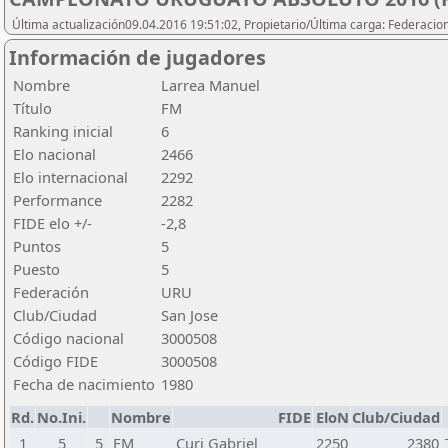
Última actualización09.04.2016 19:51:02, Propietario/Última carga: Federacio
Información de jugadores
Nombre
Larrea Manuel
Título
FM
Ranking inicial
6
Elo nacional
2466
Elo internacional
2292
Performance
2282
FIDE elo +/-
-2,8
Puntos
5
Puesto
5
Federación
URU
Club/Ciudad
San Jose
Código nacional
3000508
Código FIDE
3000508
Fecha de nacimiento
1980
Rd.
No.Ini.
Nombre
FIDE
EloN
Club/Ciudad
1
5
5
FM
Curi Gabriel
2250
2380