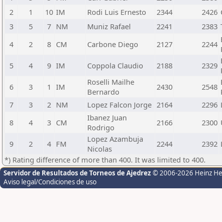
2
1
10
IM
Rodi Luis Ernesto
2344
2426
3
5
7
NM
Muniz Rafael
2241
2383
4
2
8
CM
Carbone Diego
2127
2244
5
4
9
IM
Coppola Claudio
2188
2329
Roselli Mailhe
6
3
1
IM
2430
2548
Bernardo
7
3
2
NM
Lopez Falcon Jorge
2164
2296
Ibanez Juan
8
4
3
CM
2166
2300
Rodrigo
Lopez Azambuja
9
2
4
FM
2244
2392
Nicolas
*) Rating difference of more than 400. It was limited to 400.
Servidor de Resultados de Torneos de Ajedrez
© 2006-2026 Heinz H
Aviso legal/Condiciones de uso