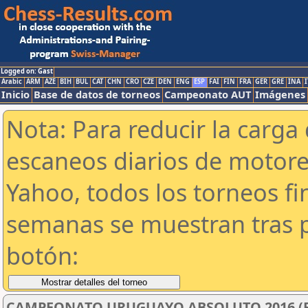
Logged on: Gast
Arabic
ARM
AZE
BIH
BUL
CAT
CHN
CRO
CZE
DEN
ENG
ESP
FAI
FIN
FRA
GER
GRE
INA
I
Inicio
Base de datos de torneos
Campeonato AUT
Imágenes
Nota: Para reducir la carga 
escaneos diarios de motor
Yahoo, todos los torneos f
semanas se muestran tras p
botón:
CAMPEONATO URUGUAYO ABSOLUTO 2016 (F