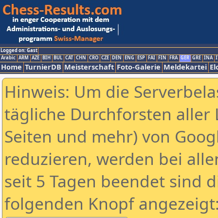
Logged on: Gast
Arabic
ARM
AZE
BIH
BUL
CAT
CHN
CRO
CZE
DEN
ENG
ESP
FAI
FIN
FRA
GER
GRE
INA
I
Home
TurnierDB
Meisterschaft
Foto-Galerie
Meldekartei
El
Hinweis: Um die Serverbela
tägliche Durchforsten aller 
Seiten und mehr) von Goog
reduzieren, werden bei alle
seit 5 Tagen beendet sind d
folgenden Knopf angezeigt