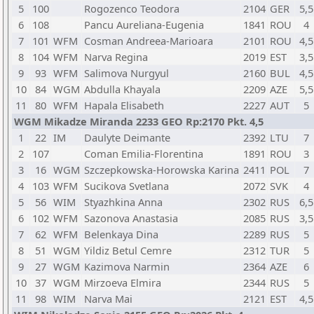
5
100
Rogozenco Teodora
2104
GER
5,5
6
108
Pancu Aureliana-Eugenia
1841
ROU
4
7
101
WFM
Cosman Andreea-Marioara
2101
ROU
4,5
8
104
WFM
Narva Regina
2019
EST
3,5
9
93
WFM
Salimova Nurgyul
2160
BUL
4,5
10
84
WGM
Abdulla Khayala
2209
AZE
5,5
11
80
WFM
Hapala Elisabeth
2227
AUT
5
WGM Mikadze Miranda 2233 GEO Rp:2170 Pkt. 4,5
1
22
IM
Daulyte Deimante
2392
LTU
7
2
107
Coman Emilia-Florentina
1891
ROU
3
3
16
WGM
Szczepkowska-Horowska Karina
2411
POL
7
4
103
WFM
Sucikova Svetlana
2072
SVK
4
5
56
WIM
Styazhkina Anna
2302
RUS
6,5
6
102
WFM
Sazonova Anastasia
2085
RUS
3,5
7
62
WFM
Belenkaya Dina
2289
RUS
5
8
51
WGM
Yildiz Betul Cemre
2312
TUR
5
9
27
WGM
Kazimova Narmin
2364
AZE
6
10
37
WGM
Mirzoeva Elmira
2344
RUS
5
11
98
WIM
Narva Mai
2121
EST
4,5