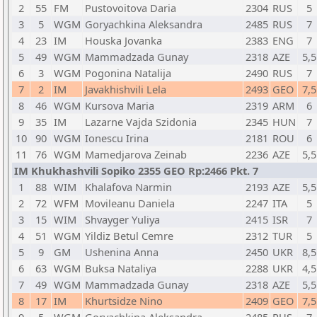
2
55
FM
Pustovoitova Daria
2304
RUS
5
3
5
WGM
Goryachkina Aleksandra
2485
RUS
7
4
23
IM
Houska Jovanka
2383
ENG
7
5
49
WGM
Mammadzada Gunay
2318
AZE
5,5
6
3
WGM
Pogonina Natalija
2490
RUS
7
7
2
IM
Javakhishvili Lela
2493
GEO
7,5
8
46
WGM
Kursova Maria
2319
ARM
6
9
35
IM
Lazarne Vajda Szidonia
2345
HUN
7
10
90
WGM
Ionescu Irina
2181
ROU
6
11
76
WGM
Mamedjarova Zeinab
2236
AZE
5,5
IM Khukhashvili Sopiko 2355 GEO Rp:2466 Pkt. 7
1
88
WIM
Khalafova Narmin
2193
AZE
5,5
2
72
WFM
Movileanu Daniela
2247
ITA
5
3
15
WIM
Shvayger Yuliya
2415
ISR
7
4
51
WGM
Yildiz Betul Cemre
2312
TUR
5
5
9
GM
Ushenina Anna
2450
UKR
8,5
6
63
WGM
Buksa Nataliya
2288
UKR
4,5
7
49
WGM
Mammadzada Gunay
2318
AZE
5,5
8
17
IM
Khurtsidze Nino
2409
GEO
7,5