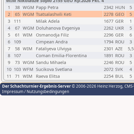
WIM Nikoladze Sopio 2155 GEO Rp:2026 Pkt. 4
1
38
WGM
Papp Petra
2342
HUN
5
2
65
WGM
Tsatsalashvili Keti
2278
GEO
5
3
111
Milak Adela
1677
GER
1
4
67
WGM
Doluhanova Evgeniya
2262
UKR
5
5
61
WIM
Osmanodja Filiz
2296
GER
6
6
109
Cimpean Andra
1794
ROU
3
7
58
WIM
Fataliyeva Ulviyya
2301
AZE
5,5
8
107
Coman Emilia-Florentina
1891
ROU
3
9
73
WGM
Sandu Mihaela
2246
ROU
5
10
103
WFM
Sucikova Svetlana
2072
SVK
4
11
71
WIM
Raeva Elitsa
2254
BUL
5
Der Schachturnier-Ergebnis-Server
© 2006-2026 Heinz Herzog
, CMS
Impressum / Nutzungsbedingungen