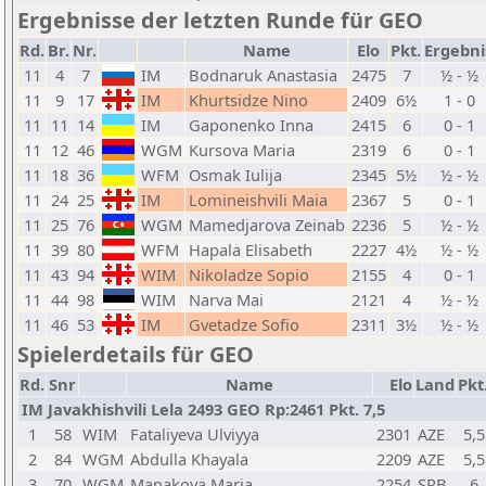
Ergebnisse der letzten Runde für GEO
Rd.
Br.
Nr.
Name
Elo
Pkt.
Ergebni
11
4
7
IM
Bodnaruk Anastasia
2475
7
½ - ½
11
9
17
IM
Khurtsidze Nino
2409
6½
1 - 0
11
11
14
IM
Gaponenko Inna
2415
6
0 - 1
11
12
46
WGM
Kursova Maria
2319
6
0 - 1
11
18
36
WFM
Osmak Iulija
2345
5½
½ - ½
11
24
25
IM
Lomineishvili Maia
2367
5
0 - 1
11
25
76
WGM
Mamedjarova Zeinab
2236
5
½ - ½
11
39
80
WFM
Hapala Elisabeth
2227
4½
½ - ½
11
43
94
WIM
Nikoladze Sopio
2155
4
0 - 1
11
44
98
WIM
Narva Mai
2121
4
½ - ½
11
46
53
IM
Gvetadze Sofio
2311
3½
½ - ½
Spielerdetails für GEO
Rd.
Snr
Name
Elo
Land
Pkt
IM Javakhishvili Lela 2493 GEO Rp:2461 Pkt. 7,5
1
58
WIM
Fataliyeva Ulviyya
2301
AZE
5,5
2
84
WGM
Abdulla Khayala
2209
AZE
5,5
3
70
WGM
Manakova Maria
2254
SRB
6