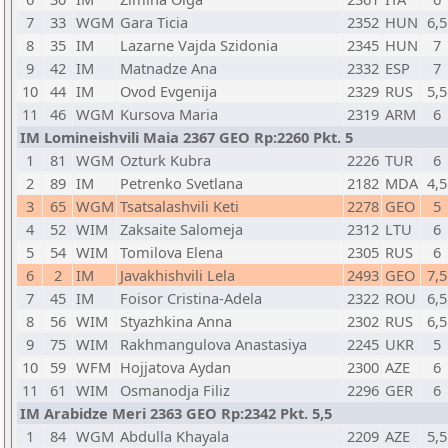
7
33
WGM
Gara Ticia
2352
HUN
6,5
8
35
IM
Lazarne Vajda Szidonia
2345
HUN
7
9
42
IM
Matnadze Ana
2332
ESP
7
10
44
IM
Ovod Evgenija
2329
RUS
5,5
11
46
WGM
Kursova Maria
2319
ARM
6
IM Lomineishvili Maia 2367 GEO Rp:2260 Pkt. 5
1
81
WGM
Ozturk Kubra
2226
TUR
6
2
89
IM
Petrenko Svetlana
2182
MDA
4,5
3
65
WGM
Tsatsalashvili Keti
2278
GEO
5
4
52
WIM
Zaksaite Salomeja
2312
LTU
6
5
54
WIM
Tomilova Elena
2305
RUS
6
6
2
IM
Javakhishvili Lela
2493
GEO
7,5
7
45
IM
Foisor Cristina-Adela
2322
ROU
6,5
8
56
WIM
Styazhkina Anna
2302
RUS
6,5
9
75
WIM
Rakhmangulova Anastasiya
2245
UKR
5
10
59
WFM
Hojjatova Aydan
2300
AZE
6
11
61
WIM
Osmanodja Filiz
2296
GER
6
IM Arabidze Meri 2363 GEO Rp:2342 Pkt. 5,5
1
84
WGM
Abdulla Khayala
2209
AZE
5,5