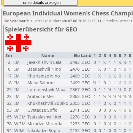
European Individual Women's Chess Champ
Die Seite wurde zuletzt aktualisiert am 07.06.2016 22:09:11, Ersteller/Letzte
Spielerübersicht für GEO
Snr
Name
Elo
Land
1
2
3
4
5
6
7
8
2
IM
Javakhishvili Lela
2493
GEO
0
1
½
1
1
½
½
1
6
IM
Batsiashvili Nino
2476
GEO
1
½
0
1
0
1
0
1
17
IM
Khurtsidze Nino
2409
GEO
1
½
1
½
½
0
1
0
18
IM
Melia Salome
2409
GEO
½
1
0
1
1
½
½
½
25
IM
Lomineishvili Maia
2367
GEO
0
1
1
½
1
½
0
0
28
IM
Arabidze Meri
2363
GEO
1
1
½
½
½
½
½
½
32
IM
Khukhashvili Sopiko
2355
GEO
1
1
0
½
0
1
1
1
53
IM
Gvetadze Sofio
2311
GEO
1
0
0
0
½
1
0
0
65
WGM
Tsatsalashvili Keti
2278
GEO
0
1
0
0
0
1
0
1
78
WGM
Mikadze Miranda
2233
GEO
0
1
0
½
0
1
1
½
94
WIM
Nikoladze Sopio
2155
GEO
0
0
1
0
0
1
0
1