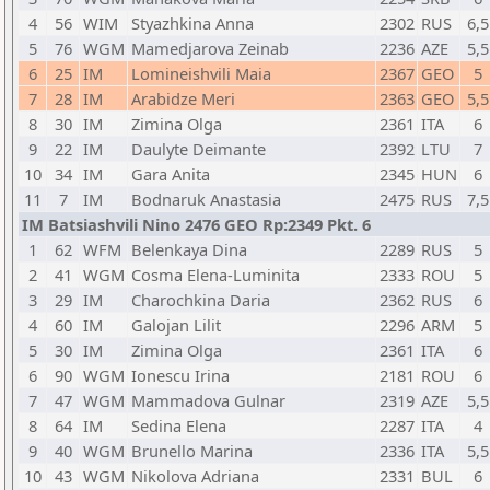
4
56
WIM
Styazhkina Anna
2302
RUS
6,5
5
76
WGM
Mamedjarova Zeinab
2236
AZE
5,5
6
25
IM
Lomineishvili Maia
2367
GEO
5
7
28
IM
Arabidze Meri
2363
GEO
5,5
8
30
IM
Zimina Olga
2361
ITA
6
9
22
IM
Daulyte Deimante
2392
LTU
7
10
34
IM
Gara Anita
2345
HUN
6
11
7
IM
Bodnaruk Anastasia
2475
RUS
7,5
IM Batsiashvili Nino 2476 GEO Rp:2349 Pkt. 6
1
62
WFM
Belenkaya Dina
2289
RUS
5
2
41
WGM
Cosma Elena-Luminita
2333
ROU
5
3
29
IM
Charochkina Daria
2362
RUS
6
4
60
IM
Galojan Lilit
2296
ARM
5
5
30
IM
Zimina Olga
2361
ITA
6
6
90
WGM
Ionescu Irina
2181
ROU
6
7
47
WGM
Mammadova Gulnar
2319
AZE
5,5
8
64
IM
Sedina Elena
2287
ITA
4
9
40
WGM
Brunello Marina
2336
ITA
5,5
10
43
WGM
Nikolova Adriana
2331
BUL
6