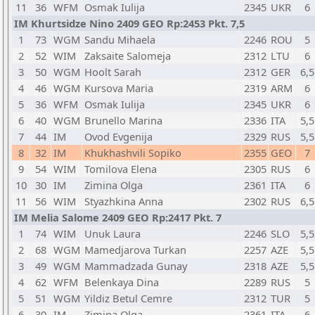
11
36
WFM
Osmak Iulija
2345
UKR
6
IM Khurtsidze Nino 2409 GEO Rp:2453 Pkt. 7,5
1
73
WGM
Sandu Mihaela
2246
ROU
5
2
52
WIM
Zaksaite Salomeja
2312
LTU
6
3
50
WGM
Hoolt Sarah
2312
GER
6,5
4
46
WGM
Kursova Maria
2319
ARM
6
5
36
WFM
Osmak Iulija
2345
UKR
6
6
40
WGM
Brunello Marina
2336
ITA
5,5
7
44
IM
Ovod Evgenija
2329
RUS
5,5
8
32
IM
Khukhashvili Sopiko
2355
GEO
7
9
54
WIM
Tomilova Elena
2305
RUS
6
10
30
IM
Zimina Olga
2361
ITA
6
11
56
WIM
Styazhkina Anna
2302
RUS
6,5
IM Melia Salome 2409 GEO Rp:2417 Pkt. 7
1
74
WIM
Unuk Laura
2246
SLO
5,5
2
68
WGM
Mamedjarova Turkan
2257
AZE
5,5
3
49
WGM
Mammadzada Gunay
2318
AZE
5,5
4
62
WFM
Belenkaya Dina
2289
RUS
5
5
51
WGM
Yildiz Betul Cemre
2312
TUR
5
6
30
IM
Zimina Olga
2361
ITA
6