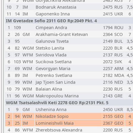
9
5
WGM
Goryachkina Aleksandra
2485
RUS
7
10
7
IM
Bodnaruk Anastasia
2475
RUS
7,5
11
14
IM
Gaponenko Inna
2415
UKR
6
IM Gvetadze Sofio 2311 GEO Rp:2049 Pkt. 4
1
109
Cimpean Andra
1794
ROU
3
2
26
GM
Arakhamia-Grant Ketevan
2364
SCO
7
3
95
Galunova Tsveta
2149
BUL
3,5
4
82
WGM
Stetsko Lanita
2220
BLR
4,5
5
97
WFM
Sviridova Vlada
2137
RUS
4,5
6
103
WFM
Sucikova Svetlana
2072
SVK
4
7
69
WIM
Gevorgyan Maria
2257
ARM
4,5
8
89
IM
Petrenko Svetlana
2182
MDA
4,5
9
99
WIM
Jap Tjoen San Linda
2116
NED
3,5
10
79
WIM
Balaian Alina
2230
RUS
5
11
96
WGM
Makropoulou Marina
2143
GRE
4
WGM Tsatsalashvili Keti 2278 GEO Rp:2131 Pkt. 5
1
9
GM
Ushenina Anna
2450
UKR
8,5
2
94
WIM
Nikoladze Sopio
2155
GEO
4
3
25
IM
Lomineishvili Maia
2367
GEO
5
4
86
WFM
Zherebtsova Alexandra
2200
RUS
5