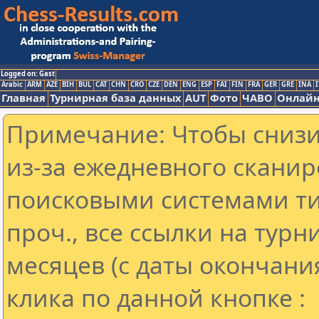
Logged on: Gast
Arabic
ARM
AZE
BIH
BUL
CAT
CHN
CRO
CZE
DEN
ENG
ESP
FAI
FIN
FRA
GER
GRE
INA
I
Главная
Турнирная база данных
AUT
Фото
ЧАВО
Онлайн
Примечание: Чтобы снизит
из-за ежедневного сканир
поисковыми системами ти
проч., все ссылки на тур
месяцев (с даты окончани
клика по данной кнопке :