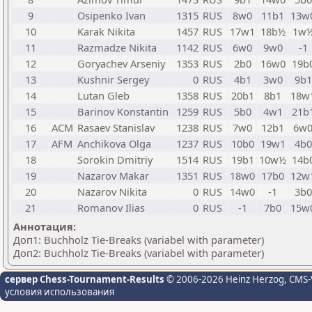
9
Osipenko Ivan
1315
RUS
8w0
11b1
13w
10
Karak Nikita
1457
RUS
17w1
18b½
1w
11
Razmadze Nikita
1142
RUS
6w0
9w0
-1
12
Goryachev Arseniy
1353
RUS
2b0
16w0
19b
13
Kushnir Sergey
0
RUS
4b1
3w0
9b1
14
Lutan Gleb
1358
RUS
20b1
8b1
18w
15
Barinov Konstantin
1259
RUS
5b0
4w1
21b
16
ACM
Rasaev Stanislav
1238
RUS
7w0
12b1
6w
17
AFM
Anchikova Olga
1237
RUS
10b0
19w1
4b0
18
Sorokin Dmitriy
1514
RUS
19b1
10w½
14b
19
Nazarov Makar
1351
RUS
18w0
17b0
12w
20
Nazarov Nikita
0
RUS
14w0
-1
3b0
21
Romanov Ilias
0
RUS
-1
7b0
15w
Аннотация:
Доп1: Buchholz Tie-Breaks (variabel with parameter)
Доп2: Buchholz Tie-Breaks (variabel with parameter)
сервер Chess-Tournament-Results
© 2006-2026 Heinz Herzog
, CMS-
условия использования