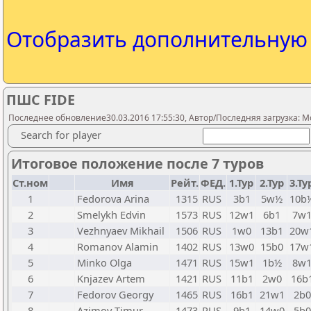
Отобразить дополнительну
ПШС FIDE
Последнее обновление30.03.2016 17:55:30, Автор/Последняя загрузка: M
Search for player
Итоговое положение после 7 туров
Ст.ном
Имя
Рейт.
ФЕД.
1.Тур
2.Тур
3.Ту
1
Fedorova Arina
1315
RUS
3b1
5w½
10b
2
Smelykh Edvin
1573
RUS
12w1
6b1
7w
3
Vezhnyaev Mikhail
1506
RUS
1w0
13b1
20w
4
Romanov Alamin
1402
RUS
13w0
15b0
17w
5
Minko Olga
1471
RUS
15w1
1b½
8w
6
Knjazev Artem
1421
RUS
11b1
2w0
16b
7
Fedorov Georgy
1465
RUS
16b1
21w1
2b0
8
Azimov Timur
1473
RUS
9b1
14w0
5b0