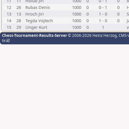
11
11
Holub Jiri
1000
0
0 - 1
0
R
12
26
Rubas Denis
1000
0
0 - 1
0
H
13
13
Hroch Jiri
1000
0
1 - 0
0
S
14
28
Tegda Vojtech
1000
0
1 - 0
0
J
15
29
Unger Kurt
1000
0
1
v
Chess-Tournament-Results-Server
© 2006-2026 Heinz Herzog
, CMS-
tiráž