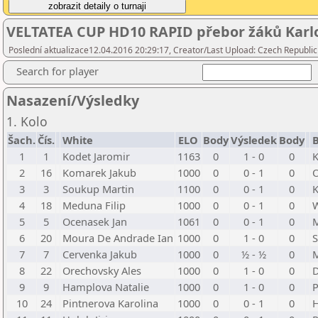
VELTATEA CUP HD10 RAPID přebor žáků Karl
Poslední aktualizace12.04.2016 20:29:17, Creator/Last Upload: Czech Republic
Search for player
Nasazení/Výsledky
1. Kolo
Šach.
Čís.
White
ELO
Body
Výsledek
Body
B
1
1
Kodet Jaromir
1163
0
1 - 0
0
K
2
16
Komarek Jakub
1000
0
0 - 1
0
O
3
3
Soukup Martin
1100
0
0 - 1
0
K
4
18
Meduna Filip
1000
0
0 - 1
0
W
5
5
Ocenasek Jan
1061
0
0 - 1
0
M
6
20
Moura De Andrade Ian
1000
0
1 - 0
0
S
7
7
Cervenka Jakub
1000
0
½ - ½
0
M
8
22
Orechovsky Ales
1000
0
1 - 0
0
D
9
9
Hamplova Natalie
1000
0
1 - 0
0
P
10
24
Pintnerova Karolina
1000
0
0 - 1
0
H