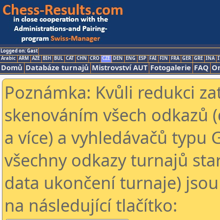
Logged on: Gast
Arabic
ARM
AZE
BIH
BUL
CAT
CHN
CRO
CZE
DEN
ENG
ESP
FAI
FIN
FRA
GER
GRE
INA
I
Domů
Databáze turnajů
Mistrovství AUT
Fotogalerie
FAQ
On
Poznámka: Kvůli redukci za
skenováním všech odkazů (
a více) a vyhledávačů typu 
všechny odkazy turnajů star
data ukončení turnaje) jsou
na následující tlačítko: