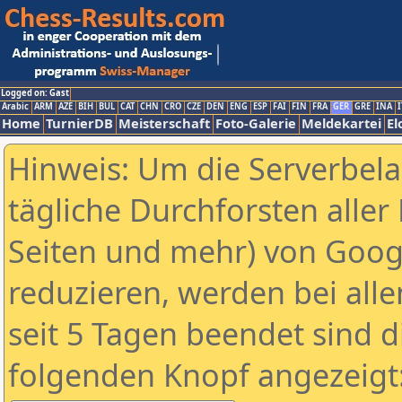
Logged on: Gast
Arabic
ARM
AZE
BIH
BUL
CAT
CHN
CRO
CZE
DEN
ENG
ESP
FAI
FIN
FRA
GER
GRE
INA
I
Home
TurnierDB
Meisterschaft
Foto-Galerie
Meldekartei
El
Hinweis: Um die Serverbel
tägliche Durchforsten aller 
Seiten und mehr) von Goog
reduzieren, werden bei alle
seit 5 Tagen beendet sind d
folgenden Knopf angezeigt