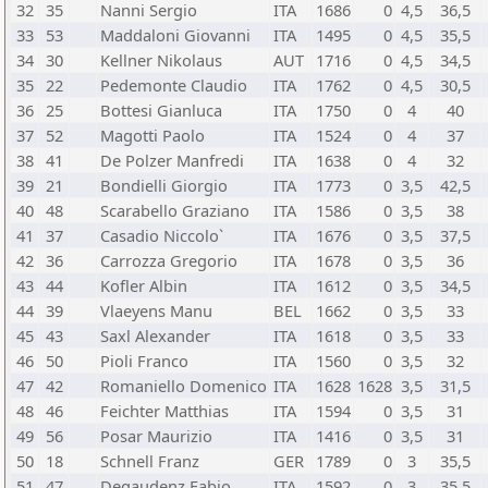
32
35
Nanni Sergio
ITA
1686
0
4,5
36,5
33
53
Maddaloni Giovanni
ITA
1495
0
4,5
35,5
34
30
Kellner Nikolaus
AUT
1716
0
4,5
34,5
35
22
Pedemonte Claudio
ITA
1762
0
4,5
30,5
36
25
Bottesi Gianluca
ITA
1750
0
4
40
37
52
Magotti Paolo
ITA
1524
0
4
37
38
41
De Polzer Manfredi
ITA
1638
0
4
32
39
21
Bondielli Giorgio
ITA
1773
0
3,5
42,5
40
48
Scarabello Graziano
ITA
1586
0
3,5
38
41
37
Casadio Niccolo`
ITA
1676
0
3,5
37,5
42
36
Carrozza Gregorio
ITA
1678
0
3,5
36
43
44
Kofler Albin
ITA
1612
0
3,5
34,5
44
39
Vlaeyens Manu
BEL
1662
0
3,5
33
45
43
Saxl Alexander
ITA
1618
0
3,5
33
46
50
Pioli Franco
ITA
1560
0
3,5
32
47
42
Romaniello Domenico
ITA
1628
1628
3,5
31,5
48
46
Feichter Matthias
ITA
1594
0
3,5
31
49
56
Posar Maurizio
ITA
1416
0
3,5
31
50
18
Schnell Franz
GER
1789
0
3
35,5
51
47
Degaudenz Fabio
ITA
1592
0
3
35,5