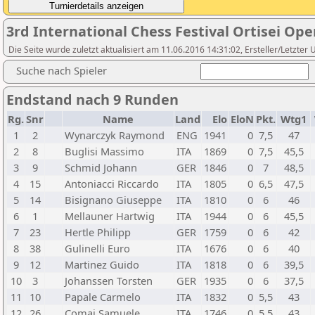
3rd International Chess Festival Ortisei Ope
Die Seite wurde zuletzt aktualisiert am 11.06.2016 14:31:02, Ersteller/Letzter
Suche nach Spieler
Endstand nach 9 Runden
Rg.
Snr
Name
Land
Elo
EloN
Pkt.
Wtg1
1
2
Wynarczyk Raymond
ENG
1941
0
7,5
47
2
8
Buglisi Massimo
ITA
1869
0
7,5
45,5
3
9
Schmid Johann
GER
1846
0
7
48,5
4
15
Antoniacci Riccardo
ITA
1805
0
6,5
47,5
5
14
Bisignano Giuseppe
ITA
1810
0
6
46
6
1
Mellauner Hartwig
ITA
1944
0
6
45,5
7
23
Hertle Philipp
GER
1759
0
6
42
8
38
Gulinelli Euro
ITA
1676
0
6
40
9
12
Martinez Guido
ITA
1818
0
6
39,5
10
3
Johanssen Torsten
GER
1935
0
6
37,5
11
10
Papale Carmelo
ITA
1832
0
5,5
43
12
26
Comai Samuele
ITA
1746
0
5,5
43