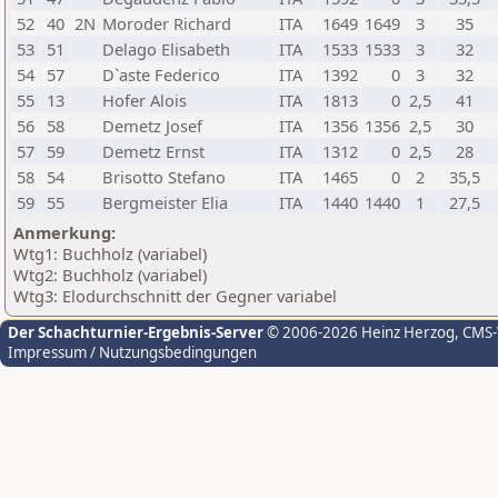
52
40
2N
Moroder Richard
ITA
1649
1649
3
35
53
51
Delago Elisabeth
ITA
1533
1533
3
32
54
57
D`aste Federico
ITA
1392
0
3
32
55
13
Hofer Alois
ITA
1813
0
2,5
41
56
58
Demetz Josef
ITA
1356
1356
2,5
30
57
59
Demetz Ernst
ITA
1312
0
2,5
28
58
54
Brisotto Stefano
ITA
1465
0
2
35,5
59
55
Bergmeister Elia
ITA
1440
1440
1
27,5
Anmerkung:
Wtg1: Buchholz (variabel)
Wtg2: Buchholz (variabel)
Wtg3: Elodurchschnitt der Gegner variabel
Der Schachturnier-Ergebnis-Server
© 2006-2026 Heinz Herzog
, CMS
Impressum / Nutzungsbedingungen