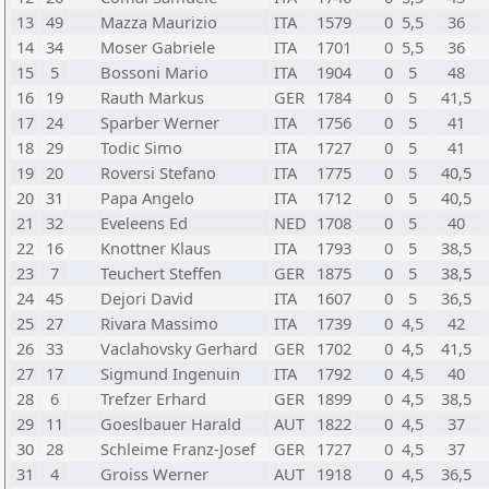
13
49
Mazza Maurizio
ITA
1579
0
5,5
36
14
34
Moser Gabriele
ITA
1701
0
5,5
36
15
5
Bossoni Mario
ITA
1904
0
5
48
16
19
Rauth Markus
GER
1784
0
5
41,5
17
24
Sparber Werner
ITA
1756
0
5
41
18
29
Todic Simo
ITA
1727
0
5
41
19
20
Roversi Stefano
ITA
1775
0
5
40,5
20
31
Papa Angelo
ITA
1712
0
5
40,5
21
32
Eveleens Ed
NED
1708
0
5
40
22
16
Knottner Klaus
ITA
1793
0
5
38,5
23
7
Teuchert Steffen
GER
1875
0
5
38,5
24
45
Dejori David
ITA
1607
0
5
36,5
25
27
Rivara Massimo
ITA
1739
0
4,5
42
26
33
Vaclahovsky Gerhard
GER
1702
0
4,5
41,5
27
17
Sigmund Ingenuin
ITA
1792
0
4,5
40
28
6
Trefzer Erhard
GER
1899
0
4,5
38,5
29
11
Goeslbauer Harald
AUT
1822
0
4,5
37
30
28
Schleime Franz-Josef
GER
1727
0
4,5
37
31
4
Groiss Werner
AUT
1918
0
4,5
36,5