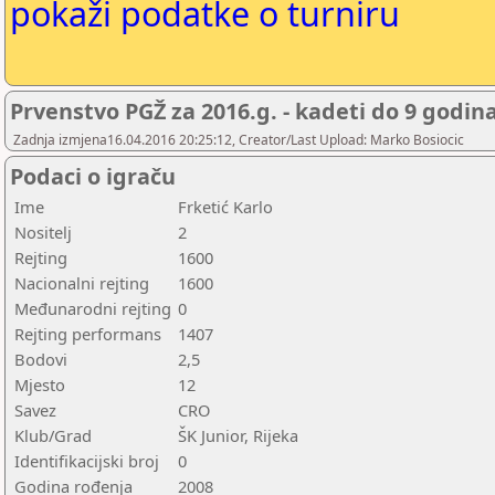
pokaži podatke o turniru
Prvenstvo PGŽ za 2016.g. - kadeti do 9 godin
Zadnja izmjena16.04.2016 20:25:12, Creator/Last Upload: Marko Bosiocic
Podaci o igraču
Ime
Frketić Karlo
Nositelj
2
Rejting
1600
Nacionalni rejting
1600
Međunarodni rejting
0
Rejting performans
1407
Bodovi
2,5
Mjesto
12
Savez
CRO
Klub/Grad
ŠK Junior, Rijeka
Identifikacijski broj
0
Godina rođenja
2008