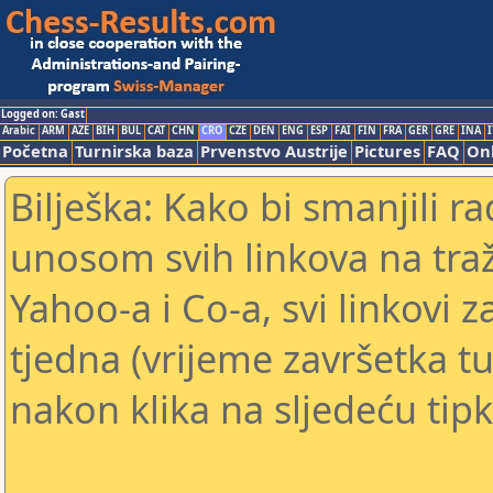
Logged on: Gast
Arabic
ARM
AZE
BIH
BUL
CAT
CHN
CRO
CZE
DEN
ENG
ESP
FAI
FIN
FRA
GER
GRE
INA
I
Početna
Turnirska baza
Prvenstvo Austrije
Pictures
FAQ
Onl
Bilješka: Kako bi smanjili 
unosom svih linkova na traž
Yahoo-a i Co-a, svi linkovi z
tjedna (vrijeme završetka tu
nakon klika na sljedeću tipk