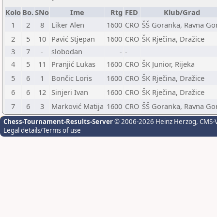
Kolo
Bo.
SNo
Ime
Rtg
FED
Klub/Grad
1
2
8
Liker Alen
1600
CRO
ŠŠ Goranka, Ravna Go
2
5
10
Pavić Stjepan
1600
CRO
ŠK Rječina, Dražice
3
7
-
slobodan
-
-
4
5
11
Pranjić Lukas
1600
CRO
ŠK Junior, Rijeka
5
6
1
Bončic Loris
1600
CRO
ŠK Rječina, Dražice
6
6
12
Sinjeri Ivan
1600
CRO
ŠK Rječina, Dražice
7
6
3
Marković Matija
1600
CRO
ŠŠ Goranka, Ravna Go
Chess-Tournament-Results-Server
© 2006-2026 Heinz Herzog
, CMS-
Legal details/Terms of use