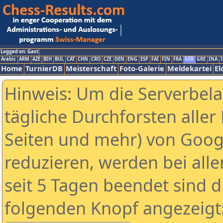
Logged on: Gast
Arabic
ARM
AZE
BIH
BUL
CAT
CHN
CRO
CZE
DEN
ENG
ESP
FAI
FIN
FRA
GER
GRE
INA
I
Home
TurnierDB
Meisterschaft
Foto-Galerie
Meldekartei
El
Hinweis: Um die Serverbel
tägliche Durchforsten aller 
Seiten und mehr) von Goog
reduzieren, werden bei alle
seit 5 Tagen beendet sind d
folgenden Knopf angezeigt