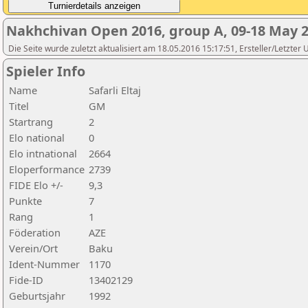
Nakhchivan Open 2016, group A, 09-18 May 
Die Seite wurde zuletzt aktualisiert am 18.05.2016 15:17:51, Ersteller/Letzter
Spieler Info
Name
Safarli Eltaj
Titel
GM
Startrang
2
Elo national
0
Elo intnational
2664
Eloperformance
2739
FIDE Elo +/-
9,3
Punkte
7
Rang
1
Föderation
AZE
Verein/Ort
Baku
Ident-Nummer
1170
Fide-ID
13402129
Geburtsjahr
1992