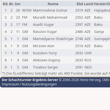
Rd.
Br.
Snr
Name
EloI
Land
Verein/O
1
2
26
WGM
Mammadova Gulnar
2319
AZE
Hajiqabu
2
2
23
FM
Muradli Mahammad
2352
AZE
Baku
3
2
17
FM
Asadli Vugar
2397
AZE
Baku
4
2
11
GM
Rasulov Vugar
2486
AZE
Ganja
5
1
1
GM
Mamedyarov Shakhriyar
2748
AZE
Sumqayit
6
1
9
GM
Mirzoev Azer
2510
AZE
Baku
7
1
4
GM
Kuzubov Yuriy
2632
UKR
8
1
3
GM
Alekseev Evgeny
2633
RUS
9
1
5
GM
Tiviakov Sergei
2591
NED
*) Die ELodifferenz beträgt mehr als 400 Punkte. Sie wurde auf 
Der Schachturnier-Ergebnis-Server
© 2006-2026 Heinz Herzog
, CMS
Impressum / Nutzungsbedingungen