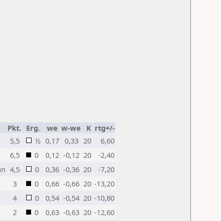
Pkt.
Erg.
we
w-we
K
rtg+/-
5,5
½
0,17
0,33
20
6,60
6,5
0
0,12
-0,12
20
-2,40
an
4,5
0
0,36
-0,36
20
-7,20
3
0
0,66
-0,66
20
-13,20
4
0
0,54
-0,54
20
-10,80
2
0
0,63
-0,63
20
-12,60