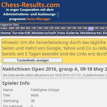
Logged on: Gast
Arabic
ARM
AZE
BIH
BUL
CAT
CHN
CRO
CZE
DEN
ENG
ESP
FAI
FIN
FRA
GER
GRE
INA
I
Home
TurnierDB
Meisterschaft
Foto-Galerie
Meldekartei
El
Hinweis: Um die Serverbelastung durch das tägliche D
Seiten und mehr) von Google, Yahoo und Co zu reduz
bereits seit 5 Tagen beendet sind die Links erst dur
Nakhchivan Open 2016, group A, 09-18 May 
Die Seite wurde zuletzt aktualisiert am 18.05.2016 15:17:51, Ersteller/Letzter
Spieler Info
Name
Fataliyeva Ulviyya
Titel
WIM
Startrang
30
Elo national
0