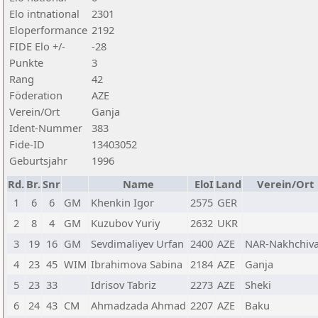
Elo intnational
2301
Eloperformance
2192
FIDE Elo +/-
-28
Punkte
3
Rang
42
Föderation
AZE
Verein/Ort
Ganja
Ident-Nummer
383
Fide-ID
13403052
Geburtsjahr
1996
Rd.
Br.
Snr
Name
EloI
Land
Verein/Ort
1
6
6
GM
Khenkin Igor
2575
GER
2
8
4
GM
Kuzubov Yuriy
2632
UKR
3
19
16
GM
Sevdimaliyev Urfan
2400
AZE
NAR-Nakhchiv
4
23
45
WIM
Ibrahimova Sabina
2184
AZE
Ganja
5
23
33
Idrisov Tabriz
2273
AZE
Sheki
6
24
43
CM
Ahmadzada Ahmad
2207
AZE
Baku