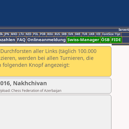
Servert
TA
JPN
MKD
LTU
NED
POL
POR
ROU
RUS
SRB
SVK
SWE
TUR
UKR
VIE
FontSize:11pt
ozahlen
FAQ
Onlineanmeldung
Swiss-Manager
ÖSB
FIDE
urchforsten aller Links (täglich 100.000
ieren, werden bei allen Turnieren, die
ch folgenden Knopf angezeigt:
2016, Nakhchivan
 Upload: Chess Federation of Azerbaijan