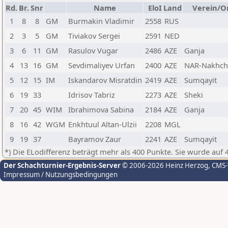
Rd.
Br.
Snr
Name
EloI
Land
Verein/O
1
8
8
GM
Burmakin Vladimir
2558
RUS
2
3
5
GM
Tiviakov Sergei
2591
NED
3
6
11
GM
Rasulov Vugar
2486
AZE
Ganja
4
13
16
GM
Sevdimaliyev Urfan
2400
AZE
NAR-Nakhch
5
12
15
IM
Iskandarov Misratdin
2419
AZE
Sumqayit
6
19
33
Idrisov Tabriz
2273
AZE
Sheki
7
20
45
WIM
Ibrahimova Sabina
2184
AZE
Ganja
8
16
42
WGM
Enkhtuul Altan-Ulzii
2208
MGL
9
19
37
Bayramov Zaur
2241
AZE
Sumqayit
*) Die ELodifferenz beträgt mehr als 400 Punkte. Sie wurde auf 
Der Schachturnier-Ergebnis-Server
© 2006-2026 Heinz Herzog
, CMS
Impressum / Nutzungsbedingungen