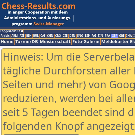
Logged on: Gast
Arabic
ARM
AZE
BIH
BUL
CAT
CHN
CRO
CZE
DEN
ENG
ESP
FAI
FIN
FRA
GER
GRE
INA
I
Home
TurnierDB
Meisterschaft
Foto-Galerie
Meldekartei
El
Hinweis: Um die Serverbel
tägliche Durchforsten aller 
Seiten und mehr) von Goog
reduzieren, werden bei alle
seit 5 Tagen beendet sind d
folgenden Knopf angezeigt