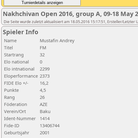
Nakhchivan Open 2016, group A, 09-18 May 
Die Seite wurde zuletzt aktualisiert am 18.05.2016 15:17:51, Ersteller/Letzter
Spieler Info
Name
Mustafin Andrey
Titel
FM
Startrang
32
Elo national
0
Elo intnational
2299
Eloperformance
2373
FIDE Elo +/-
16,2
Punkte
4,5
Rang
26
Föderation
AZE
Verein/Ort
Baku
Ident-Nummer
1414
Fide-ID
13406744
Geburtsjahr
2001