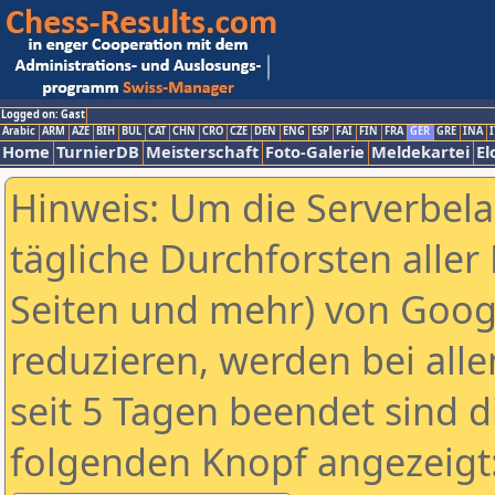
Logged on: Gast
Arabic
ARM
AZE
BIH
BUL
CAT
CHN
CRO
CZE
DEN
ENG
ESP
FAI
FIN
FRA
GER
GRE
INA
I
Home
TurnierDB
Meisterschaft
Foto-Galerie
Meldekartei
El
Hinweis: Um die Serverbel
tägliche Durchforsten aller 
Seiten und mehr) von Goog
reduzieren, werden bei alle
seit 5 Tagen beendet sind d
folgenden Knopf angezeigt