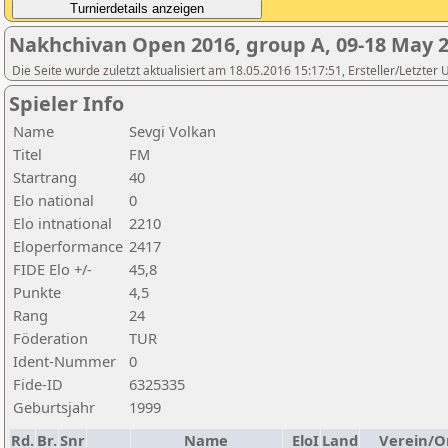
Nakhchivan Open 2016, group A, 09-18 May 
Die Seite wurde zuletzt aktualisiert am 18.05.2016 15:17:51, Ersteller/Letzter
Spieler Info
Name
Sevgi Volkan
Titel
FM
Startrang
40
Elo national
0
Elo intnational
2210
Eloperformance
2417
FIDE Elo +/-
45,8
Punkte
4,5
Rang
24
Föderation
TUR
Ident-Nummer
0
Fide-ID
6325335
Geburtsjahr
1999
Rd.
Br.
Snr
Name
EloI
Land
Verein/O