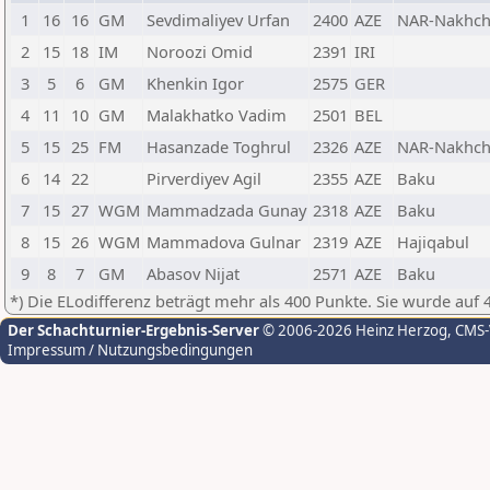
1
16
16
GM
Sevdimaliyev Urfan
2400
AZE
NAR-Nakhch
2
15
18
IM
Noroozi Omid
2391
IRI
3
5
6
GM
Khenkin Igor
2575
GER
4
11
10
GM
Malakhatko Vadim
2501
BEL
5
15
25
FM
Hasanzade Toghrul
2326
AZE
NAR-Nakhch
6
14
22
Pirverdiyev Agil
2355
AZE
Baku
7
15
27
WGM
Mammadzada Gunay
2318
AZE
Baku
8
15
26
WGM
Mammadova Gulnar
2319
AZE
Hajiqabul
9
8
7
GM
Abasov Nijat
2571
AZE
Baku
*) Die ELodifferenz beträgt mehr als 400 Punkte. Sie wurde auf 
Der Schachturnier-Ergebnis-Server
© 2006-2026 Heinz Herzog
, CMS
Impressum / Nutzungsbedingungen