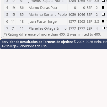
3
17
31
Jimenez Zapata Nuria
1285
1265
ESP
3,5
4
19
36
Alamo Daras Pau
0
0
ESP
2
5
15
35
Martinez Soriano Pablo
1059
1046
ESP
2
6
11
18
Juan Fuster Jorge
1577
1563
ESP
3,5
7
7
11
Planelles Ortega Emilio
1777
1777
ESP
4
*) Rating difference of more than 400. It was limited to 400.
Servidor de Resultados de Torneos de Ajedrez
© 2006-2026 Heinz H
Aviso legal/Condiciones de uso