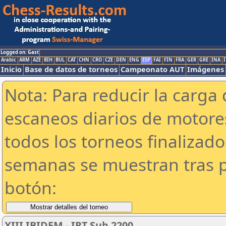
Logged on: Gast
Arabic
ARM
AZE
BIH
BUL
CAT
CHN
CRO
CZE
DEN
ENG
ESP
FAI
FIN
FRA
GER
GRE
INA
I
Inicio
Base de datos de torneos
Campeonato AUT
Imágenes
Nota: Para reducir la carga 
escaneos diarios de motor
todos los torneos finalizad
semanas se muestran tras p
botón:
XIII IBIDEM - IRT Sub 2200