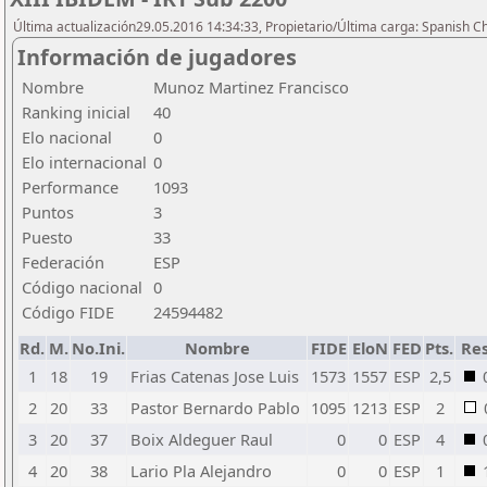
Última actualización29.05.2016 14:34:33, Propietario/Última carga: Spanish C
Información de jugadores
Nombre
Munoz Martinez Francisco
Ranking inicial
40
Elo nacional
0
Elo internacional
0
Performance
1093
Puntos
3
Puesto
33
Federación
ESP
Código nacional
0
Código FIDE
24594482
Rd.
M.
No.Ini.
Nombre
FIDE
EloN
FED
Pts.
Res
1
18
19
Frias Catenas Jose Luis
1573
1557
ESP
2,5
2
20
33
Pastor Bernardo Pablo
1095
1213
ESP
2
3
20
37
Boix Aldeguer Raul
0
0
ESP
4
4
20
38
Lario Pla Alejandro
0
0
ESP
1