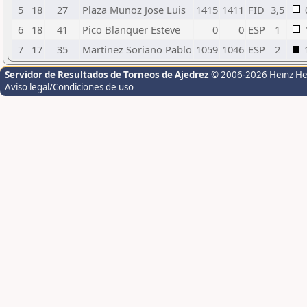
5
18
27
Plaza Munoz Jose Luis
1415
1411
FID
3,5
6
18
41
Pico Blanquer Esteve
0
0
ESP
1
7
17
35
Martinez Soriano Pablo
1059
1046
ESP
2
Servidor de Resultados de Torneos de Ajedrez
© 2006-2026 Heinz H
Aviso legal/Condiciones de uso