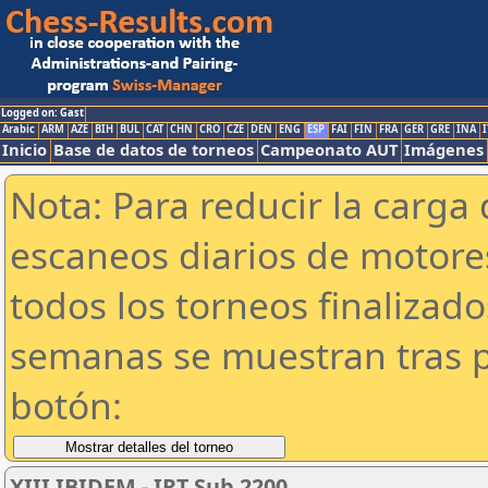
Logged on: Gast
Arabic
ARM
AZE
BIH
BUL
CAT
CHN
CRO
CZE
DEN
ENG
ESP
FAI
FIN
FRA
GER
GRE
INA
I
Inicio
Base de datos de torneos
Campeonato AUT
Imágenes
Nota: Para reducir la carga 
escaneos diarios de motor
todos los torneos finalizad
semanas se muestran tras p
botón:
XIII IBIDEM - IRT Sub 2200