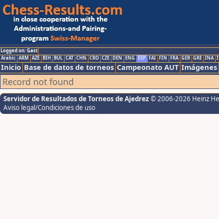
Logged on: Gast
Arabic
ARM
AZE
BIH
BUL
CAT
CHN
CRO
CZE
DEN
ENG
ESP
FAI
FIN
FRA
GER
GRE
INA
I
Inicio
Base de datos de torneos
Campeonato AUT
Imágenes
Record not found
Servidor de Resultados de Torneos de Ajedrez
© 2006-2026 Heinz H
Aviso legal/Condiciones de uso