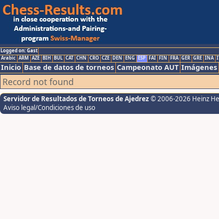
Logged on: Gast
Arabic
ARM
AZE
BIH
BUL
CAT
CHN
CRO
CZE
DEN
ENG
ESP
FAI
FIN
FRA
GER
GRE
INA
I
Inicio
Base de datos de torneos
Campeonato AUT
Imágenes
Record not found
Servidor de Resultados de Torneos de Ajedrez
© 2006-2026 Heinz H
Aviso legal/Condiciones de uso