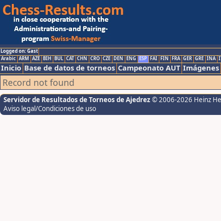
Logged on: Gast
Arabic
ARM
AZE
BIH
BUL
CAT
CHN
CRO
CZE
DEN
ENG
ESP
FAI
FIN
FRA
GER
GRE
INA
I
Inicio
Base de datos de torneos
Campeonato AUT
Imágenes
Record not found
Servidor de Resultados de Torneos de Ajedrez
© 2006-2026 Heinz H
Aviso legal/Condiciones de uso