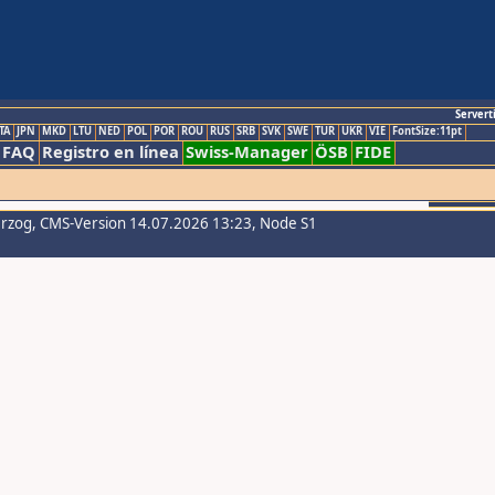
Servert
TA
JPN
MKD
LTU
NED
POL
POR
ROU
RUS
SRB
SVK
SWE
TUR
UKR
VIE
FontSize:11pt
FAQ
Registro en línea
Swiss-Manager
ÖSB
FIDE
erzog
, CMS-Version 14.07.2026 13:23, Node S1