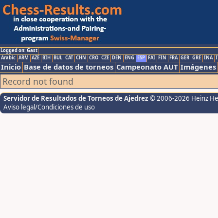
Logged on: Gast
Arabic
ARM
AZE
BIH
BUL
CAT
CHN
CRO
CZE
DEN
ENG
ESP
FAI
FIN
FRA
GER
GRE
INA
I
Inicio
Base de datos de torneos
Campeonato AUT
Imágenes
Record not found
Servidor de Resultados de Torneos de Ajedrez
© 2006-2026 Heinz H
Aviso legal/Condiciones de uso