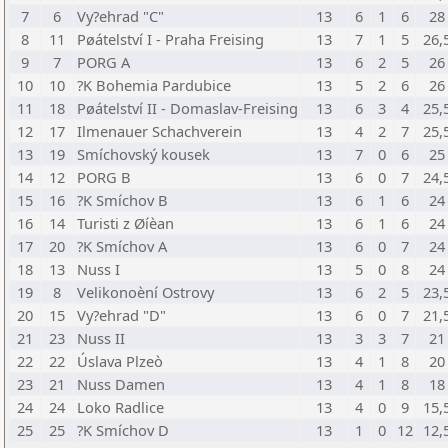
7
6
Vy?ehrad "C"
13
6
1
6
28
8
11
Pøátelství I - Praha Freising
13
7
1
5
26,
9
7
PORG A
13
6
2
5
26
10
10
?K Bohemia Pardubice
13
5
2
6
26
11
18
Pøátelství II - Domaslav-Freising
13
6
3
4
25,
12
17
Ilmenauer Schachverein
13
4
2
7
25,
13
19
Smíchovský kousek
13
7
0
6
25
14
12
PORG B
13
6
0
7
24,
15
16
?K Smíchov B
13
6
1
6
24
16
14
Turisti z Øíèan
13
6
1
6
24
17
20
?K Smíchov A
13
6
0
7
24
18
13
Nuss I
13
5
0
8
24
19
8
Velikonoèní Ostrovy
13
6
2
5
23,
20
15
Vy?ehrad "D"
13
6
0
7
21,
21
23
Nuss II
13
3
3
7
21
22
22
Úslava Plzeò
13
4
1
8
20
23
21
Nuss Damen
13
4
1
8
18
24
24
Loko Radlice
13
4
0
9
15,
25
25
?K Smíchov D
13
1
0
12
12,