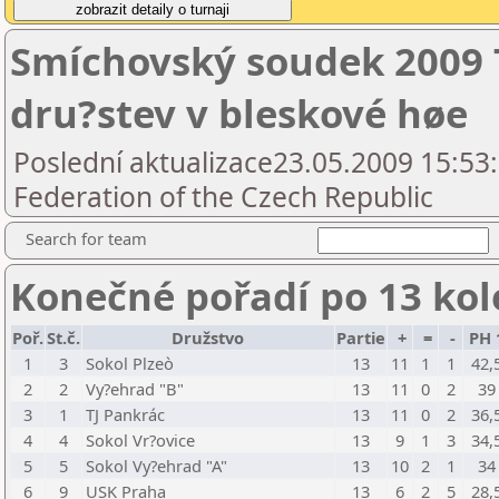
Smíchovský soudek 2009 
dru?stev v bleskové høe
Poslední aktualizace23.05.2009 15:53
Federation of the Czech Republic
Search for team
Konečné pořadí po 13 kol
Poř.
St.č.
Družstvo
Partie
+
=
-
PH 
1
3
Sokol Plzeò
13
11
1
1
42,
2
2
Vy?ehrad "B"
13
11
0
2
39
3
1
TJ Pankrác
13
11
0
2
36,
4
4
Sokol Vr?ovice
13
9
1
3
34,
5
5
Sokol Vy?ehrad "A"
13
10
2
1
34
6
9
USK Praha
13
6
2
5
28,