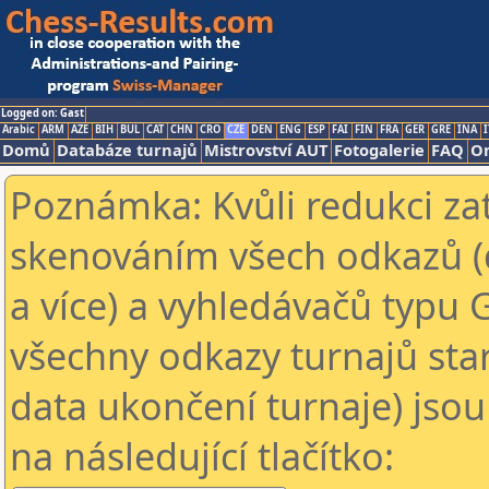
Logged on: Gast
Arabic
ARM
AZE
BIH
BUL
CAT
CHN
CRO
CZE
DEN
ENG
ESP
FAI
FIN
FRA
GER
GRE
INA
I
Domů
Databáze turnajů
Mistrovství AUT
Fotogalerie
FAQ
On
Poznámka: Kvůli redukci za
skenováním všech odkazů (
a více) a vyhledávačů typu 
všechny odkazy turnajů star
data ukončení turnaje) jsou
na následující tlačítko: