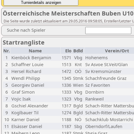
Österreichische Meisterschaften Buben U10
Die Seite wurde zuletzt aktualisiert am 29.05.2016 09:58:05, Ersteller/Letzte
Suche nach Spieler
Startrangliste
Nr.
Name
Elo
Bdld
Verein/Ort
1
Kienböck Benjamin
1571
Vbg
Hohenems
2
Schaffner Louie
1513
Knt
Sv Asvoe St.Veit/Glan
3
Hersel Richard
1472
OÖ
Sv Kremsmünster
4
Wendl Philipp
1345
Stmk
Schachfreunde Graz
5
Georgiev Daniel
1336
Wien
Sz Favoriten
6
Graf Simon
1333
Vbg
Dornbirn
7
Vojic Isak
1323
Vbg
Rankweil
8
Gschiel Alexander
1317
Bgld
Schach-Ritter Mattersb
9
Koglbauer Til
1274
Bgld
Schach-Ritter Mattersb
10
Karner Daniel
1188
NÖ
Schachklub Mostarrichi
11
Elsässer Daniel
1187
Sbg
Oberndorf/Laufen
12
Maiberg Leon
1187
Stmk
Styria Graz