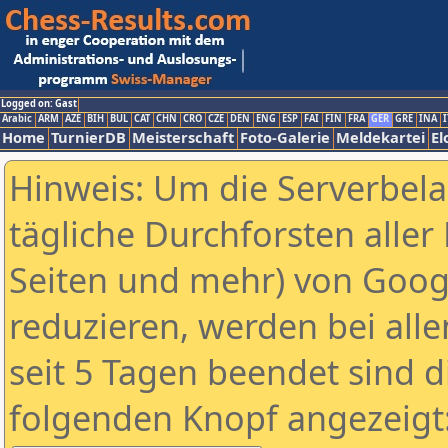
Logged on: Gast
Arabic
ARM
AZE
BIH
BUL
CAT
CHN
CRO
CZE
DEN
ENG
ESP
FAI
FIN
FRA
GER
GRE
INA
I
Home
TurnierDB
Meisterschaft
Foto-Galerie
Meldekartei
El
Hinweis: Um die Serverbel
tägliche Durchforsten aller 
Seiten und mehr) von Goog
reduzieren, werden bei alle
seit 5 Tagen beendet sind d
folgenden Knopf angezeigt