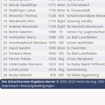
13
Murali Saiadithya
1171
Wien
Sv Floridsdorf
14
Stadlinger Lukas
1155
Wien
Sc Donaustadt
15
Woschitz Thomas
1128
Knt
Schachclub Mpoe Maria
16
Marakovits Nico
1114
Bgld
Güssing Gardez
17
Krakow Alexander
1104
Bgld
Sk Neufeld-Steinbrunn
18
Bertel Valentin
1098
Tir
Verein Für Jugendschac
19
Hofstadler Mario
1088
OÖ
Su Bad Leonfelden
20
Hundertpfund Nikolaus
1076
OÖ
Union Ansfelden
21
Hanzl Sandro
1050
Wien
Sz Favoriten
22
Schwarz Rene
1045
OÖ
Su Bad Leonfelden
23
Ferner Tobias
1033
Sbg
Union Bergheim
24
Unterrieder Romano
1023
Knt
Sv Raika Rapid Feffernit
25
Loretz Jonas
1018
Vbg
Sonnenberg
26
Busta Valentin
918
NÖ
Sk Raika Eggenburg
Der Schachturnier-Ergebnis-Server
© 2006-2026 Heinz Herzog
, CMS
Impressum / Nutzungsbedingungen