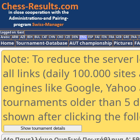
Logged on: Gast
Arabic
ARM
AZE
BIH
BUL
CAT
CHN
CRO
CZE
DEN
ENG
ESP
FAI
FIN
FRA
GER
GRE
INA
I
Home
Tournament-Database
AUT championship
Pictures
F
Note: To reduce the server 
all links (daily 100.000 sit
engines like Google, Yahoo a
tournaments older than 5 d
shown after clicking the fol
44ο Πανελλήνιο Ομαδικό Πρωτάθλημα Α' Εθ