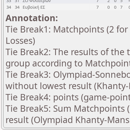
33
31
ΣΟ Φιλιατρών
7
2
0
5
34
34
Ευβοϊκή ΕΣ
7
0
0
7
Annotation:
Tie Break1: Matchpoints (2 for 
Losses)
Tie Break2: The results of the
group according to Matchpoin
Tie Break3: Olympiad-Sonnebo
without lowest result (Khanty
Tie Break4: points (game-point
Tie Break5: Sum Matchpoints (
result (Olympiad Khanty-Mans