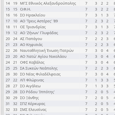
14
19
ΜΓΣ Εθνικός Αλεξανδρούπολης
7
3
2
2
15
15
Ο.Φ.Η.
7
3
2
2
16
16
ΣΟ Ηρακλείου
7
3
1
3
17
10
ΑΟ 'Τρεις Αστέρες' '89
7
2
3
2
18
11
ΟΣ Τριανδρίας
7
3
1
3
19
12
ΑΟ 'Ζήνων' Γλυφάδας
7
2
3
2
20
24
ΑΣ Παπάγου
7
2
2
3
21
23
ΑΟ Κηφισιάς
7
2
2
3
22
26
Ναυταθλητική Ένωση Πατρών
7
3
0
4
23
20
ΑΟ 'Λατώ' Αγίου Νικολάου
7
3
0
4
24
21
ΟΦΣ Καβάλας
7
3
0
4
25
25
ΣΑ Συκεών Νεάπολης
7
2
2
3
26
30
ΣΟ Νέας Φιλαδέλφειας
7
3
0
4
27
22
ΛΠ Φλώρινας
7
1
3
3
28
27
ΣΟ Αιγάλεω
7
1
3
3
29
28
ΣΟ Ρόδου 'Ιππότης'
7
2
0
5
30
29
ΣΟ Ξάνθης
7
2
0
5
31
32
ΣΠΖ Κέρκυρας
7
2
0
5
32
33
ΣΜΣ Ελευσίνας
7
2
0
5