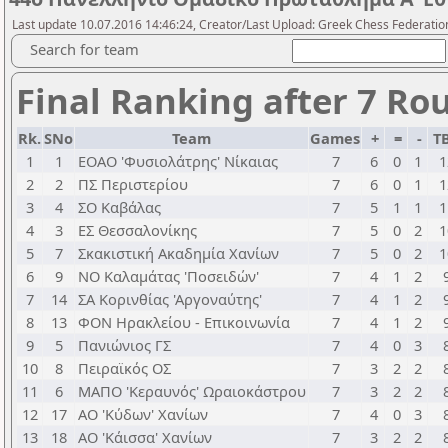
Last update 10.07.2016 14:46:24, Creator/Last Upload: Greek Chess Federation
Search for team
Final Ranking after 7 Ro
Rk.
SNo
Team
Games
+
=
-
T
1
1
ΕΟΑΟ 'Φυσιολάτρης' Νίκαιας
7
6
0
1
1
2
2
ΠΣ Περιστερίου
7
6
0
1
1
3
4
ΣΟ Καβάλας
7
5
1
1
1
4
3
ΕΣ Θεσσαλονίκης
7
5
0
2
1
5
7
Σκακιστική Ακαδημία Χανίων
7
5
0
2
1
6
9
ΝΟ Καλαμάτας 'Ποσειδών'
7
4
1
2
7
14
ΣΑ Κορινθίας 'Αργοναύτης'
7
4
1
2
8
13
ΦΟΝ Ηρακλείου - Επικοινωνία
7
4
1
2
9
5
Πανιώνιος ΓΣ
7
4
0
3
10
8
Πειραϊκός ΟΣ
7
3
2
2
11
6
ΜΑΠΟ 'Κεραυνός' Ωραιοκάστρου
7
3
2
2
12
17
ΑΟ 'Κύδων' Χανίων
7
4
0
3
13
18
ΑΟ 'Κάισσα' Χανίων
7
3
2
2