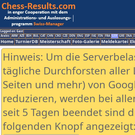
Logged on: Gast
Arabic
ARM
AZE
BIH
BUL
CAT
CHN
CRO
CZE
DEN
ENG
ESP
FAI
FIN
FRA
GER
GRE
INA
I
Home
TurnierDB
Meisterschaft
Foto-Galerie
Meldekartei
El
Hinweis: Um die Serverbela
tägliche Durchforsten aller 
Seiten und mehr) von Goog
reduzieren, werden bei alle
seit 5 Tagen beendet sind d
folgenden Knopf angezeigt