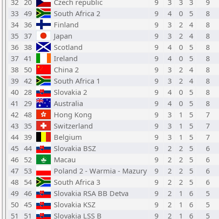
32
20
Czech republic
9
3
3
3
9
33
49
South Africa 2
9
4
0
5
8
34
36
Finland
9
3
2
4
8
35
37
Japan
9
3
2
4
8
36
38
Scotland
9
4
0
5
8
37
41
Ireland
9
4
0
5
8
38
50
China 2
9
3
2
4
8
39
42
South Africa 1
9
3
2
4
8
40
28
Slovakia 2
9
4
0
5
8
41
29
Australia
9
4
0
5
8
42
48
Hong Kong
9
3
1
5
7
43
35
Switzerland
9
3
1
5
7
44
39
Belgium
9
3
1
5
7
45
44
Slovakia BSZ
9
2
2
5
6
46
52
Macau
9
2
2
5
6
47
53
Poland 2 - Warmia - Mazury
9
2
2
5
6
48
54
South Africa 3
9
2
2
5
6
49
46
Slovakia RSA BB Detva
9
2
1
6
5
50
45
Slovakia KSZ
9
2
1
6
5
51
51
Slovakia LSS B
9
2
1
6
5