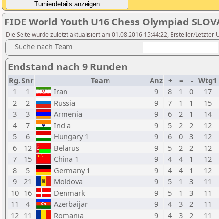
FIDE World Youth U16 Chess Olympiad SLOV
Die Seite wurde zuletzt aktualisiert am 01.08.2016 15:44:22, Ersteller/Letzter
Suche nach Team
Endstand nach 9 Runden
Rg.
Snr
Team
Anz
+
=
-
Wtg1
1
1
Iran
9
8
1
0
17
2
2
Russia
9
7
1
1
15
3
3
Armenia
9
6
2
1
14
4
7
India
9
5
2
2
12
5
6
Hungary 1
9
6
0
3
12
6
12
Belarus
9
5
2
2
12
7
15
China 1
9
4
4
1
12
8
5
Germany 1
9
4
4
1
12
9
21
Moldova
9
5
1
3
11
10
16
Denmark
9
5
1
3
11
11
4
Azerbaijan
9
4
3
2
11
12
11
Romania
9
4
3
2
11