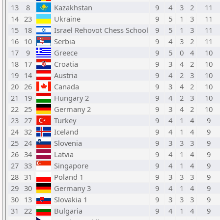
13
8
Kazakhstan
9
4
3
2
11
14
23
Ukraine
9
5
1
3
11
15
18
Israel Rehovot Chess School
9
5
1
3
11
16
10
Serbia
9
4
3
2
11
17
9
Greece
9
5
0
4
10
18
17
Croatia
9
3
4
2
10
19
14
Austria
9
4
2
3
10
20
26
Canada
9
3
4
2
10
21
19
Hungary 2
9
4
2
3
10
22
25
Germany 2
9
3
4
2
10
23
27
Turkey
9
4
1
4
9
24
32
Iceland
9
4
1
4
9
25
24
Slovenia
9
3
3
3
9
26
34
Latvia
9
4
1
4
9
27
33
Singapore
9
4
1
4
9
28
31
Poland 1
9
3
3
3
9
29
30
Germany 3
9
4
1
4
9
30
13
Slovakia 1
9
3
3
3
9
31
22
Bulgaria
9
4
1
4
9