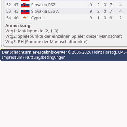
52
47
Slovakia PSZ
9
2
0
7
4
53
43
Slovakia LSS A
9
2
0
7
4
54
40
Cyprus
9
1
0
8
2
Anmerkung:
Wtg1: Matchpunkte (2, 1, 0)
Wtg2: Spielepunkte der einzelnen Spieler dieser Mannschaft
Wtg3: BH (Summe der Mannschaftpunkte)
Der Schachturnier-Ergebnis-Server
© 2006-2026 Heinz Herzog
, CMS
Impressum / Nutzungsbedingungen