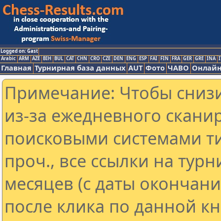
Logged on: Gast
Arabic
ARM
AZE
BIH
BUL
CAT
CHN
CRO
CZE
DEN
ENG
ESP
FAI
FIN
FRA
GER
GRE
INA
I
Главная
Турнирная база данных
AUT
Фото
ЧАВО
Онлайн
Примечание: Чтобы снизи
из-за ежедневного скани
поисковыми системами ти
проч., все ссылки на тур
месяцев (с даты окончан
после клика по данной кн