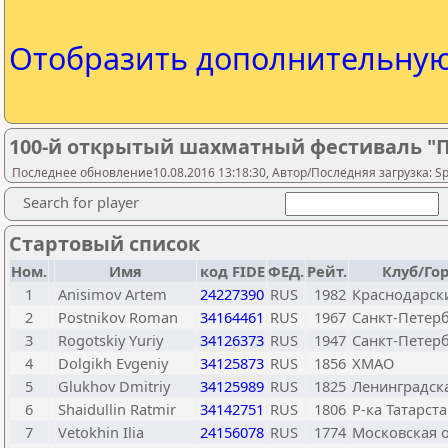
Отобразить дополнительну
100-й открытый шахматный фестиваль "П
Последнее обновление10.08.2016 13:18:30, Автор/Последняя загрузка: Spor
Search for player
Стартовый список
Ном.
Имя
код FIDE
ФЕД.
Рейт.
Клуб/Го
1
Anisimov Artem
24227390
RUS
1982
Краснодарск
2
Postnikov Roman
34164461
RUS
1967
Санкт-Петерб
3
Rogotskiy Yuriy
34126373
RUS
1947
Санкт-Петерб
4
Dolgikh Evgeniy
34125873
RUS
1856
ХМАО
5
Glukhov Dmitriy
34125989
RUS
1825
Ленинградска
6
Shaidullin Ratmir
34142751
RUS
1806
Р-ка Татарст
7
Vetokhin Ilia
24156078
RUS
1774
Московская о