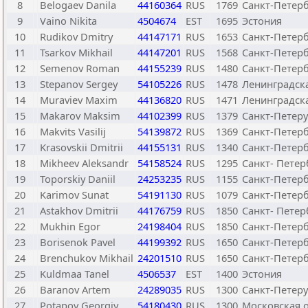
8
Belogaev Danila
44160364
RUS
1769
Санкт-Петерб
9
Vaino Nikita
4504674
EST
1695
Эстония
10
Rudikov Dmitry
44147171
RUS
1653
Санкт-Петерб
11
Tsarkov Mikhail
44147201
RUS
1568
Санкт-Петерб
12
Semenov Roman
44155239
RUS
1480
Санкт-Петерб
13
Stepanov Sergey
54105226
RUS
1478
Ленинградска
14
Muraviev Maxim
44136820
RUS
1471
Ленинградска
15
Makarov Maksim
44102399
RUS
1379
Санкт-Петеру
16
Makvits Vasilij
54139872
RUS
1369
Санкт-Петерб
17
Krasovskii Dmitrii
44155131
RUS
1340
Санкт-Петерб
18
Mikheev Aleksandr
54158524
RUS
1295
Санкт- Петер
19
Toporskiy Daniil
24253235
RUS
1155
Санкт-Петерб
20
Karimov Sunat
54191130
RUS
1079
Санкт-Петерб
21
Astakhov Dmitrii
44176759
RUS
1850
Санкт- Петер
22
Mukhin Egor
24198404
RUS
1850
Санкт-Петерб
23
Borisenok Pavel
44199392
RUS
1650
Санкт-Петерб
24
Brenchukov Mikhail
24201510
RUS
1650
Санкт-Петерб
25
Kuldmaa Tanel
4506537
EST
1400
Эстония
26
Baranov Artem
24289035
RUS
1300
Санкт-Петеру
27
Potapov Georgiy
54180430
RUS
1300
Московская о