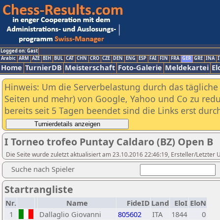
Logged on: Gast
Arabic
ARM
AZE
BIH
BUL
CAT
CHN
CRO
CZE
DEN
ENG
ESP
FAI
FIN
FRA
GER
GRE
INA
I
Home
TurnierDB
Meisterschaft
Foto-Galerie
Meldekartei
El
Hinweis: Um die Serverbelastung durch das tägliche D
Seiten und mehr) von Google, Yahoo und Co zu reduz
bereits seit 5 Tagen beendet sind die Links erst dur
I Torneo trofeo Puntay Caldaro (BZ) Open B
Die Seite wurde zuletzt aktualisiert am 23.10.2016 22:46:19, Ersteller/Letzter
Suche nach Spieler
Startrangliste
Nr.
Name
FideID
Land
EloI
EloN
1
Dallaglio Giovanni
805602
ITA
1844
0