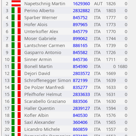
2
Napetschnig Martin
1629360
AUT
1826
0
3
Perino Alberto
2832882
ITA
1803
0
4
Sparber Werner
845752
ITA
1777
0
5
Hofer Alois
897965
ITA
1773
0
6
Unterkofler Alex
845779
ITA
1770
0
7
Moser Gabriele
899062
ITA
1744
0
8
Lantschner Carmen
886165
ITA
1739
0
9
Gasparro Antonio
845582
ITA
1726
0
10
Sinner Armin
845736
ITA
1711
0
11
Bonell Martin
854590
ITA
0
1680
12
Dejori David
2803572
ITA
1669
0
13
Schroffenegger Simon
872199
ITA
1639
0
14
De Polzer Manfredi
835277
ITA
1633
0
15
Pfeifhofer Helmut
2833633
ITA
1631
0
16
Scarabello Graziano
883506
ITA
1630
0
17
Haller Quentin
2839127
ITA
1594
0
18
Kofler Albin
840530
ITA
1576
0
19
Saxl Alexander
360406
ITA
1565
0
20
Licandro Michele
860859
ITA
1557
0