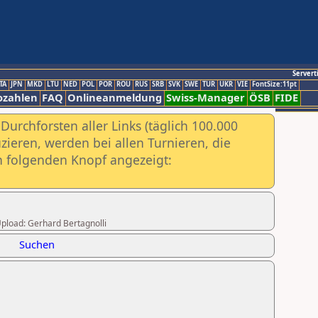
Servert
TA
JPN
MKD
LTU
NED
POL
POR
ROU
RUS
SRB
SVK
SWE
TUR
UKR
VIE
FontSize:11pt
ozahlen
FAQ
Onlineanmeldung
Swiss-Manager
ÖSB
FIDE
urchforsten aller Links (täglich 100.000
ieren, werden bei allen Turnieren, die
ch folgenden Knopf angezeigt:
 Upload: Gerhard Bertagnolli
Suchen