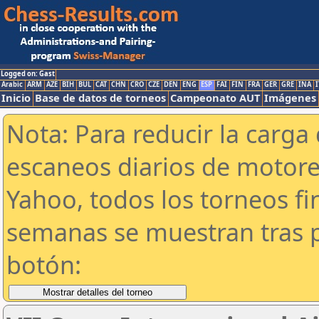
Logged on: Gast
Arabic
ARM
AZE
BIH
BUL
CAT
CHN
CRO
CZE
DEN
ENG
ESP
FAI
FIN
FRA
GER
GRE
INA
I
Inicio
Base de datos de torneos
Campeonato AUT
Imágenes
Nota: Para reducir la carga 
escaneos diarios de motor
Yahoo, todos los torneos f
semanas se muestran tras p
botón: