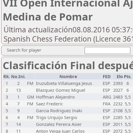
VII Open Internacional A
Medina de Pomar
Última actualización08.08.2016 05:37:
Spanish Chess Federation (Licence 36
Search for player
Clasificación Final despu
Rk.
No.Ini.
Nombre
FED
Elo
Pts.
1
2
FM
Iruzubieta Villaluenga Jesus
ESP
2393
6
2
13
Blazquez Gomez Miguel
ESP
2027
6
3
1
GM
Hoffman Alejandro
ARG
2483
5,5
4
7
FM
Saez Frederic
FRA
2232
5,5
5
9
Garcia Rodriguez Inaki
ESP
2108
5,5
6
4
FM
Trigo Urquijo Sergio
ESP
2285
5,5
7
14
Gonzalez Pereira Asier
ESP
2011
5,5
8
11
Anton Veiga Juan Carlos
ESP
2072
5,5