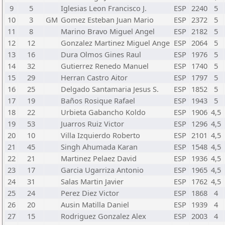
9
5
Iglesias Leon Francisco J.
ESP
2240
5
10
3
GM
Gomez Esteban Juan Mario
ESP
2372
5
11
8
Marino Bravo Miguel Angel
ESP
2182
5
12
12
Gonzalez Martinez Miguel Ange
ESP
2064
5
13
16
Dura Olmos Gines Raul
ESP
1976
5
14
32
Gutierrez Renedo Manuel
ESP
1740
5
15
29
Herran Castro Aitor
ESP
1797
5
16
25
Delgado Santamaria Jesus S.
ESP
1852
5
17
19
Baños Rosique Rafael
ESP
1943
5
18
22
Urbieta Gabancho Koldo
ESP
1906
4,5
19
53
Juarros Ruiz Victor
ESP
1296
4,5
20
10
Villa Izquierdo Roberto
ESP
2101
4,5
21
45
Singh Ahumada Karan
ESP
1548
4,5
22
21
Martinez Pelaez David
ESP
1936
4,5
23
17
Garcia Ugarriza Antonio
ESP
1965
4,5
24
31
Salas Martin Javier
ESP
1762
4,5
25
24
Perez Diez Victor
ESP
1868
4
26
20
Ausin Matilla Daniel
ESP
1939
4
27
15
Rodriguez Gonzalez Alex
ESP
2003
4