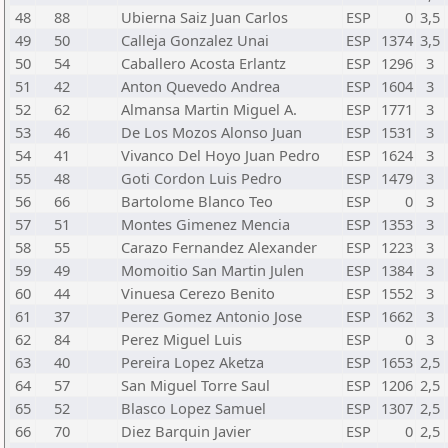
48
88
Ubierna Saiz Juan Carlos
ESP
0
3,5
49
50
Calleja Gonzalez Unai
ESP
1374
3,5
50
54
Caballero Acosta Erlantz
ESP
1296
3
51
42
Anton Quevedo Andrea
ESP
1604
3
52
62
Almansa Martin Miguel A.
ESP
1771
3
53
46
De Los Mozos Alonso Juan
ESP
1531
3
54
41
Vivanco Del Hoyo Juan Pedro
ESP
1624
3
55
48
Goti Cordon Luis Pedro
ESP
1479
3
56
66
Bartolome Blanco Teo
ESP
0
3
57
51
Montes Gimenez Mencia
ESP
1353
3
58
55
Carazo Fernandez Alexander
ESP
1223
3
59
49
Momoitio San Martin Julen
ESP
1384
3
60
44
Vinuesa Cerezo Benito
ESP
1552
3
61
37
Perez Gomez Antonio Jose
ESP
1662
3
62
84
Perez Miguel Luis
ESP
0
3
63
40
Pereira Lopez Aketza
ESP
1653
2,5
64
57
San Miguel Torre Saul
ESP
1206
2,5
65
52
Blasco Lopez Samuel
ESP
1307
2,5
66
70
Diez Barquin Javier
ESP
0
2,5