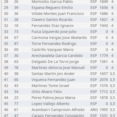
28
26
Momoitio Garcia Pablo
ESP
1849
4
29
39
Espana Reguero Emilio
ESP
1656
4
30
36
Villate Montes Juan Francisco
ESP
1686
4
31
28
Clavero Santos Ricardo
ESP
1821
4
32
18
Fernandez Diaz Ignacio
ESP
1943
4
33
73
Fuica Izquierdo Jose Julio
ESP
0
4
34
67
Carmona Vargas Jose Abelardo
ESP
0
4
35
87
Torre Fernandez Rodrigo
ESP
0
4
36
69
Castrillo Vazquez Mario
ESP
0
4
37
30
Arechavaleta Garcia Candido
ESP
1779
4
38
63
Delgado De La Torre Jorge
ESP
1561
4
39
78
Martinez deSoria Jose Manuel
ESP
0
4
40
38
Santas Martin Jon Ander
ESP
1657
3,5
41
60
Viqueira Fernandez Juan
ESP
2076
3,5
42
43
Martinez Tome Israel
ESP
1576
3,5
43
34
Ortiz Alvaro Felix
ESP
1712
3,5
44
23
Perez Palma Jesus Maria
ESP
1878
3,5
45
77
Lopez Vallejo Alberto
ESP
0
3,5
46
61
Arambarri Camprovin Alfredo
ARG
1995
3,5
47
47
Carazo Fernandez Constantin
ESP
1531
3,5