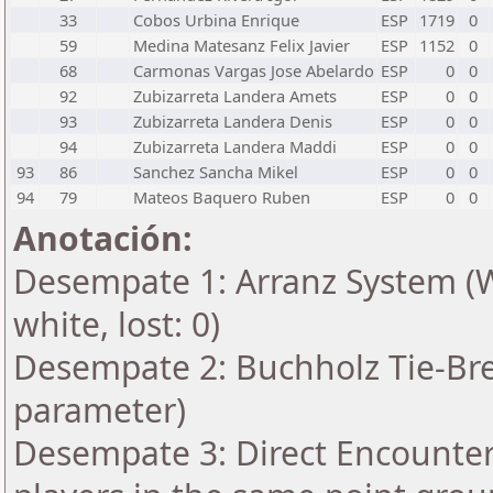
33
Cobos Urbina Enrique
ESP
1719
0
59
Medina Matesanz Felix Javier
ESP
1152
0
68
Carmonas Vargas Jose Abelardo
ESP
0
0
92
Zubizarreta Landera Amets
ESP
0
0
93
Zubizarreta Landera Denis
ESP
0
0
94
Zubizarreta Landera Maddi
ESP
0
0
93
86
Sanchez Sancha Mikel
ESP
0
0
94
79
Mateos Baquero Ruben
ESP
0
0
Anotación:
Desempate 1: Arranz System (Wi
white, lost: 0)
Desempate 2: Buchholz Tie-Bre
parameter)
Desempate 3: Direct Encounter 