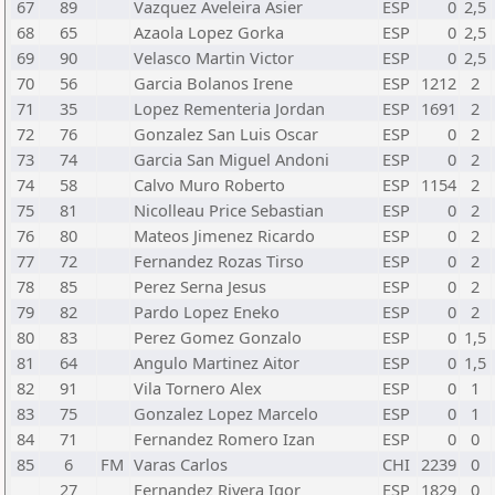
67
89
Vazquez Aveleira Asier
ESP
0
2,5
68
65
Azaola Lopez Gorka
ESP
0
2,5
69
90
Velasco Martin Victor
ESP
0
2,5
70
56
Garcia Bolanos Irene
ESP
1212
2
71
35
Lopez Rementeria Jordan
ESP
1691
2
72
76
Gonzalez San Luis Oscar
ESP
0
2
73
74
Garcia San Miguel Andoni
ESP
0
2
74
58
Calvo Muro Roberto
ESP
1154
2
75
81
Nicolleau Price Sebastian
ESP
0
2
76
80
Mateos Jimenez Ricardo
ESP
0
2
77
72
Fernandez Rozas Tirso
ESP
0
2
78
85
Perez Serna Jesus
ESP
0
2
79
82
Pardo Lopez Eneko
ESP
0
2
80
83
Perez Gomez Gonzalo
ESP
0
1,5
81
64
Angulo Martinez Aitor
ESP
0
1,5
82
91
Vila Tornero Alex
ESP
0
1
83
75
Gonzalez Lopez Marcelo
ESP
0
1
84
71
Fernandez Romero Izan
ESP
0
0
85
6
FM
Varas Carlos
CHI
2239
0
27
Fernandez Rivera Igor
ESP
1829
0