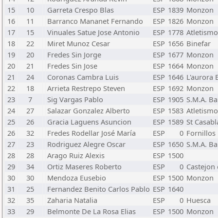
15
10
Garreta Crespo Blas
ESP
1839
Monzon
16
11
Barranco Mananet Fernando
ESP
1826
Monzon
17
15
Vinuales Satue Jose Antonio
ESP
1778
Atletism
18
22
Miret Munoz Cesar
ESP
1656
Binefar
19
20
Fredes Sin Jorge
ESP
1677
Monzon
20
21
Fredes Sin Jose
ESP
1664
Monzon
21
24
Coronas Cambra Luis
ESP
1646
L'aurora E
22
18
Arrieta Restrepo Steven
ESP
1692
Monzon
23
7
Sig Vargas Pablo
ESP
1905
S.M.A. Ba
24
27
Salazar Gonzalez Alberto
ESP
1583
Atletism
25
26
Gracia Laguens Asuncion
ESP
1589
St Casab
26
32
Fredes Rodellar José María
ESP
0
Fornillos
27
23
Rodriguez Alegre Oscar
ESP
1650
S.M.A. Ba
28
28
Arago Ruiz Alexis
ESP
1500
29
34
Ortiz Maseres Roberto
ESP
0
Castejon 
30
30
Mendoza Eusebio
ESP
1500
Monzon
31
25
Fernandez Benito Carlos Pablo
ESP
1640
32
35
Zaharia Natalia
ESP
0
Huesca
33
29
Belmonte De La Rosa Elias
ESP
1500
Monzon