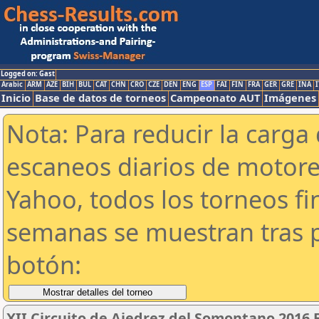
Logged on: Gast
Arabic
ARM
AZE
BIH
BUL
CAT
CHN
CRO
CZE
DEN
ENG
ESP
FAI
FIN
FRA
GER
GRE
INA
I
Inicio
Base de datos de torneos
Campeonato AUT
Imágenes
Nota: Para reducir la carga 
escaneos diarios de motor
Yahoo, todos los torneos f
semanas se muestran tras p
botón:
XII Circuito de Ajedrez del Somontano 2016 E