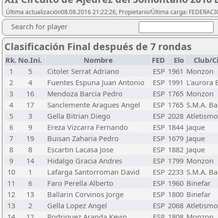
Última actualización08.08.2016 21:22:26, Propietario/Última carga: FEDER
Search for player
Clasificación Final después de 7 rondas
Rk.
No.Ini.
Nombre
FED
Elo
Club/C
1
5
Citoler Serrat Adriano
ESP
1961
Monzon
2
4
Fuentes Espuna Juan Antonio
ESP
1991
L'aurora E
3
16
Mendoza Barcia Pedro
ESP
1765
Monzon
4
17
Sanclemente Aragues Angel
ESP
1765
S.M.A. Ba
5
3
Gella Bitrian Diego
ESP
2028
Atletism
6
9
Ereza Vizcarra Fernando
ESP
1844
Jaque
7
19
Buisan Zaharia Pedro
ESP
1679
Jaque
8
8
Escartin Lacasa Jose
ESP
1882
Jaque
9
14
Hidalgo Gracia Andres
ESP
1799
Monzon
10
1
Lafarga Santorroman David
ESP
2233
S.M.A. Ba
11
6
Faro Perella Alberto
ESP
1960
Binefar
12
13
Ballarin Corvinos Jorge
ESP
1800
Binefar
13
2
Gella Lopez Angel
ESP
2068
Atletism
14
12
Rodriguez Aranda Kevin
ESP
1808
Monzon