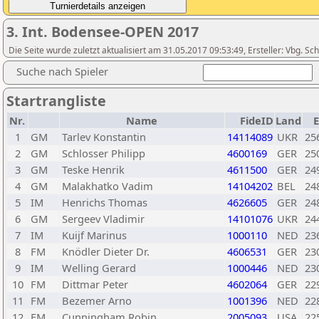
3. Int. Bodensee-OPEN 2017
Die Seite wurde zuletzt aktualisiert am 31.05.2017 09:53:49, Ersteller: Vbg. S
Suche nach Spieler
Startrangliste
Nr.
Name
FideID
Land
E
1
GM
Tarlev Konstantin
14114089
UKR
25
2
GM
Schlosser Philipp
4600169
GER
25
3
GM
Teske Henrik
4611500
GER
24
4
GM
Malakhatko Vadim
14104202
BEL
24
5
IM
Henrichs Thomas
4626605
GER
24
6
GM
Sergeev Vladimir
14101076
UKR
24
7
IM
Kuijf Marinus
1000110
NED
23
8
FM
Knödler Dieter Dr.
4606531
GER
23
9
IM
Welling Gerard
1000446
NED
23
10
FM
Dittmar Peter
4602064
GER
22
11
FM
Bezemer Arno
1001396
NED
22
12
FM
Cunningham Robin
2005093
USA
22