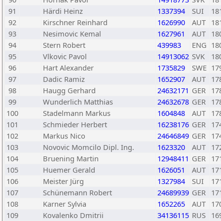
91
Härdi Heinz
1337394
SUI
18
92
Kirschner Reinhard
1626990
AUT
18
93
Nesimovic Kemal
1627961
AUT
18
94
Stern Robert
439983
ENG
18
95
Vlkovic Pavol
14913062
SVK
18
96
Hart Alexander
1735829
SWE
17
97
Dadic Ramiz
1652907
AUT
17
98
Haugg Gerhard
24632171
GER
17
99
Wunderlich Matthias
24632678
GER
17
100
Stadelmann Markus
1604848
AUT
17
101
Schmieder Herbert
16238176
GER
17
102
Markus Nico
24646849
GER
17
103
Novovic Momcilo Dipl. Ing.
1623320
AUT
17
104
Bruening Martin
12948411
GER
17
105
Huemer Gerald
1626051
AUT
17
106
Meister Jürg
1327984
SUI
17
107
Schünemann Robert
24689939
GER
17
108
Karner Sylvia
1652265
AUT
17
109
Kovalenko Dmitrii
34136115
RUS
16