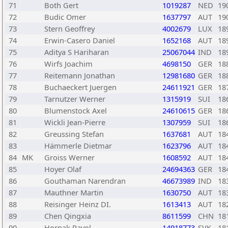
71
Both Gert
1019287
NED
19
72
Budic Omer
1637797
AUT
19
73
Stern Geoffrey
4002679
LUX
18
74
Erwin-Casero Daniel
1652168
AUT
18
75
Aditya S Hariharan
25067044
IND
18
76
Wirfs Joachim
4698150
GER
18
77
Reitemann Jonathan
12981680
GER
18
78
Buchaeckert Juergen
24611921
GER
18
79
Tarnutzer Werner
1315919
SUI
18
80
Blumenstock Axel
24610615
GER
18
81
Wickli Jean-Pierre
1307959
SUI
18
82
Greussing Stefan
1637681
AUT
18
83
Hämmerle Dietmar
1623796
AUT
18
84
MK
Groiss Werner
1608592
AUT
18
85
Hoyer Olaf
24694363
GER
18
86
Gouthaman Narendran
46673989
IND
18
87
Mauthner Martin
1630750
AUT
18
88
Reisinger Heinz DI.
1613413
AUT
18
89
Chen Qingxia
8611599
CHN
18
90
Hornak Pavol
14918773
SVK
18