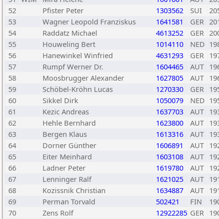
52
Pfister Peter
1303562
SUI
20
53
Wagner Leopold Franziskus
1641581
GER
20
54
Raddatz Michael
4613252
GER
20
55
Houweling Bert
1014110
NED
19
56
Hanewinkel Winfried
4631293
GER
19
57
Rumpf Werner Dr.
1604465
AUT
19
58
Moosbrugger Alexander
1627805
AUT
19
59
Schöbel-Kröhn Lucas
1270330
GER
19
60
Sikkel Dirk
1050079
NED
19
61
Kezic Andreas
1637703
AUT
19
62
Hehle Bernhard
1623800
AUT
19
63
Bergen Klaus
1613316
AUT
19
64
Dorner Günther
1606891
AUT
19
65
Eiter Meinhard
1603108
AUT
19
66
Ladner Peter
1619780
AUT
19
67
Lenninger Ralf
1621025
AUT
19
68
Kozissnik Christian
1634887
AUT
19
69
Perman Torvald
502421
FIN
19
70
Zens Rolf
12922285
GER
19