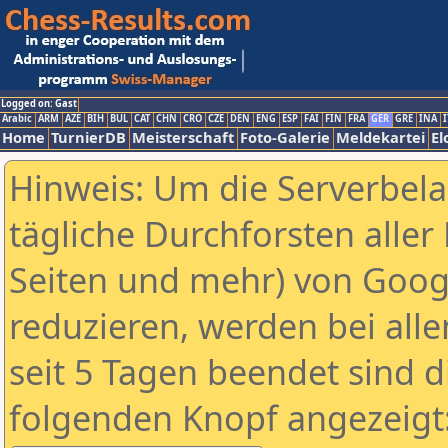
Logged on: Gast
Arabic
ARM
AZE
BIH
BUL
CAT
CHN
CRO
CZE
DEN
ENG
ESP
FAI
FIN
FRA
GER
GRE
INA
I
Home
TurnierDB
Meisterschaft
Foto-Galerie
Meldekartei
El
Hinweis: Um die Serverbel
tägliche Durchforsten aller 
Seiten und mehr) von Goog
reduzieren, werden bei alle
seit 5 Tagen beendet sind d
folgenden Knopf angezeigt