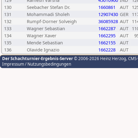
129
Ramesh Varsha
45010900
IND
12
130
Seebacher Stefan Dr.
1660861
AUT
12
131
Mohammadi Sholeh
12907430
GER
11
132
Rumpf-Dorner Solveigh
36085928
AUT
11
133
Wagner Sebastian
1662287
AUT
11
134
Wagner Xaver
1662295
AUT
9
135
Mende Sebastian
1662155
AUT
136
Olavide Ignazio
1662228
AUT
Der Schachturnier-Ergebnis-Server
© 2006-2026 Heinz Herzog
, CMS
Impressum / Nutzungsbedingungen