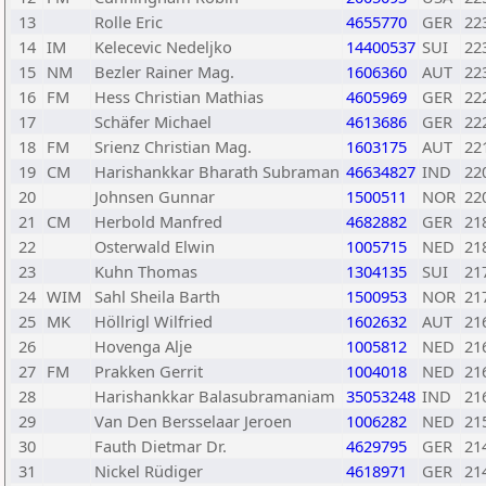
13
Rolle Eric
4655770
GER
22
14
IM
Kelecevic Nedeljko
14400537
SUI
22
15
NM
Bezler Rainer Mag.
1606360
AUT
22
16
FM
Hess Christian Mathias
4605969
GER
22
17
Schäfer Michael
4613686
GER
22
18
FM
Srienz Christian Mag.
1603175
AUT
22
19
CM
Harishankkar Bharath Subraman
46634827
IND
22
20
Johnsen Gunnar
1500511
NOR
22
21
CM
Herbold Manfred
4682882
GER
21
22
Osterwald Elwin
1005715
NED
21
23
Kuhn Thomas
1304135
SUI
21
24
WIM
Sahl Sheila Barth
1500953
NOR
21
25
MK
Höllrigl Wilfried
1602632
AUT
21
26
Hovenga Alje
1005812
NED
21
27
FM
Prakken Gerrit
1004018
NED
21
28
Harishankkar Balasubramaniam
35053248
IND
21
29
Van Den Bersselaar Jeroen
1006282
NED
21
30
Fauth Dietmar Dr.
4629795
GER
21
31
Nickel Rüdiger
4618971
GER
21