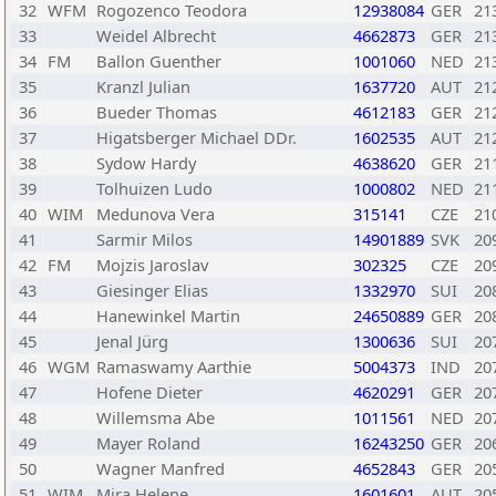
32
WFM
Rogozenco Teodora
12938084
GER
21
33
Weidel Albrecht
4662873
GER
21
34
FM
Ballon Guenther
1001060
NED
21
35
Kranzl Julian
1637720
AUT
21
36
Bueder Thomas
4612183
GER
21
37
Higatsberger Michael DDr.
1602535
AUT
21
38
Sydow Hardy
4638620
GER
21
39
Tolhuizen Ludo
1000802
NED
21
40
WIM
Medunova Vera
315141
CZE
21
41
Sarmir Milos
14901889
SVK
20
42
FM
Mojzis Jaroslav
302325
CZE
20
43
Giesinger Elias
1332970
SUI
20
44
Hanewinkel Martin
24650889
GER
20
45
Jenal Jürg
1300636
SUI
20
46
WGM
Ramaswamy Aarthie
5004373
IND
20
47
Hofene Dieter
4620291
GER
20
48
Willemsma Abe
1011561
NED
20
49
Mayer Roland
16243250
GER
20
50
Wagner Manfred
4652843
GER
20
51
WIM
Mira Helene
1601601
AUT
20