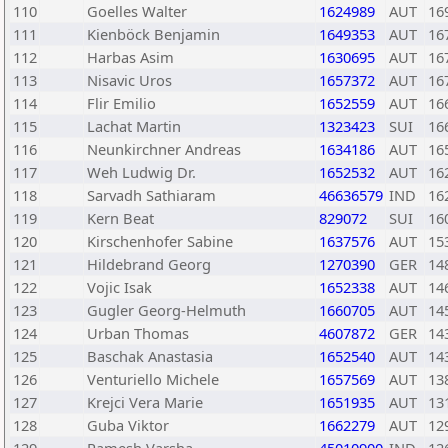
110
Goelles Walter
1624989
AUT
16
111
Kienböck Benjamin
1649353
AUT
16
112
Harbas Asim
1630695
AUT
16
113
Nisavic Uros
1657372
AUT
16
114
Flir Emilio
1652559
AUT
16
115
Lachat Martin
1323423
SUI
16
116
Neunkirchner Andreas
1634186
AUT
16
117
Weh Ludwig Dr.
1652532
AUT
16
118
Sarvadh Sathiaram
46636579
IND
16
119
Kern Beat
829072
SUI
16
120
Kirschenhofer Sabine
1637576
AUT
15
121
Hildebrand Georg
1270390
GER
14
122
Vojic Isak
1652338
AUT
14
123
Gugler Georg-Helmuth
1660705
AUT
14
124
Urban Thomas
4607872
GER
14
125
Baschak Anastasia
1652540
AUT
14
126
Venturiello Michele
1657569
AUT
13
127
Krejci Vera Marie
1651935
AUT
13
128
Guba Viktor
1662279
AUT
12