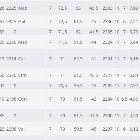
26
2325
Mad
7
72,5
63
43,5
2303
11
7
7,09
67
2425
Gal
7
72,5
61,5
45
2336
10
6
7,41
89
0
7
71,5
62
41,5
2335
10
7
3,79
55
2266
Mad
7
71,5
61,5
44
2324
11
7
5,84
15
2214
Cat
7
71
62,5
41
2251
11
7
6,16
50
2326
Ctm
7
71
61,5
45,5
2327
11
7
6,84
01
0
7
70,5
59,5
45
2285
11
7
7,97
10
2198
Ctm
7
70
61,5
42
2284
10
6,5
4,80
35
0
7
70
61,5
41,5
2300
11
7
4,50
23
2298
Val
7
70
59,5
45
2287
10
6
6,12