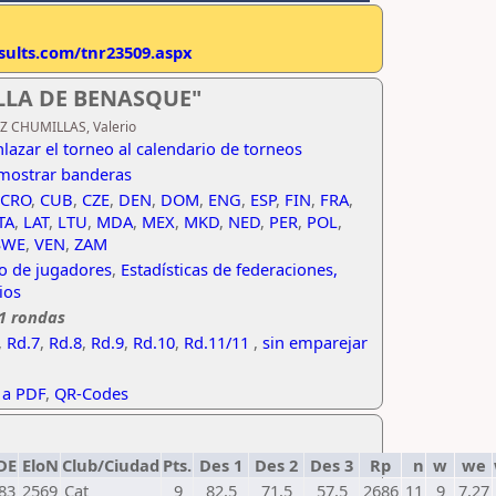
esults.com/tnr23509.aspx
LLA DE BENASQUE"
RUZ CHUMILLAS, Valerio
nlazar el torneo al calendario de torneos
mostrar banderas
CRO
,
CUB
,
CZE
,
DEN
,
DOM
,
ENG
,
ESP
,
FIN
,
FRA
,
TA
,
LAT
,
LTU
,
MDA
,
MEX
,
MKD
,
NED
,
PER
,
POL
,
SWE
,
VEN
,
ZAM
co de jugadores
,
Estadísticas de federaciones,
ios
11 rondas
,
Rd.7
,
Rd.8
,
Rd.9
,
Rd.10
,
Rd.11/11
,
sin emparejar
 a PDF
,
QR-Codes
DE
EloN
Club/Ciudad
Pts.
Des 1
Des 2
Des 3
Rp
n
w
we
83
2569
Cat
9
82,5
71,5
57,5
2686
11
9
7,27