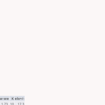
w-we
K
elo+/-
1,73
10
17,3