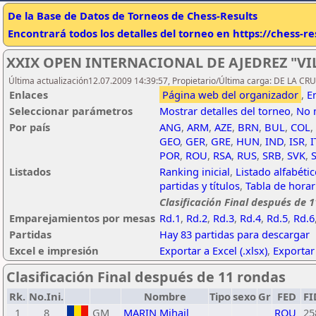
De la Base de Datos de Torneos de Chess-Results
Encontrará todos los detalles del torneo en https://chess-r
XXIX OPEN INTERNACIONAL DE AJEDREZ "VI
Última actualización12.07.2009 14:39:57, Propietario/Última carga: DE LA C
Enlaces
Página web del organizador
,
E
Seleccionar parámetros
Mostrar detalles del torneo
,
No 
Por país
ANG
,
ARM
,
AZE
,
BRN
,
BUL
,
COL
,
GEO
,
GER
,
GRE
,
HUN
,
IND
,
ISR
,
I
POR
,
ROU
,
RSA
,
RUS
,
SRB
,
SVK
,
Listados
Ranking inicial
,
Listado alfabéti
partidas y títulos
,
Tabla de horar
Clasificación Final después de 
Emparejamientos por mesas
Rd.1
,
Rd.2
,
Rd.3
,
Rd.4
,
Rd.5
,
Rd.6
Partidas
Hay 83 partidas para descargar
Excel e impresión
Exportar a Excel (.xlsx)
,
Exportar
Clasificación Final después de 11 rondas
Rk.
No.Ini.
Nombre
Tipo
sexo
Gr
FED
FI
1
8
GM
MARIN Mihail
ROU
25