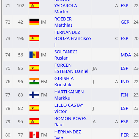
71
102
YADAROLA
A
ESP
22
Martin
ROEDER
72
42
IM
GER
24
Matthias
FERNANDEZ
73
196
BOUZA Francisco
C
ESP
20
J
SOLTANICI
74
56
IM
MDA
24
Ruslan
FORCEN
75
85
JA
ESP
23
ESTEBAN Daniel
GIRISH A
76
96
FM
J
A
IND
22
Koushik
HARTIKAINEN
77
80
FM
FIN
23
Markku
LILLO CASTAY
78
82
J
ESP
23
Victor
ROMON POVES
79
95
A
A
ESP
22
Raul
HERNANDEZ
80
77
FM
PER
23
Ivan