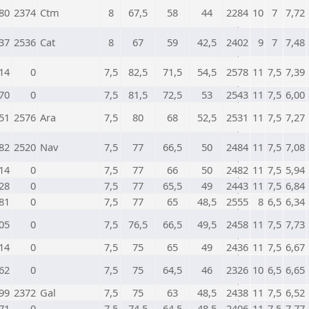
80
2374
Ctm
8
67,5
58
44
2284
10
7
7,72
37
2536
Cat
8
67
59
42,5
2402
9
7
7,48
14
0
7,5
82,5
71,5
54,5
2578
11
7,5
7,39
70
0
7,5
81,5
72,5
53
2543
11
7,5
6,00
51
2576
Ara
7,5
80
68
52,5
2531
11
7,5
7,27
82
2520
Nav
7,5
77
66,5
50
2484
11
7,5
7,08
14
0
7,5
77
66
50
2482
11
7,5
5,94
28
0
7,5
77
65,5
49
2443
11
7,5
6,84
81
0
7,5
77
65
48,5
2555
8
6,5
6,34
05
0
7,5
76,5
66,5
49,5
2458
11
7,5
7,73
14
0
7,5
75
65
49
2436
11
7,5
6,67
62
0
7,5
75
64,5
46
2326
10
6,5
6,65
99
2372
Gal
7,5
75
63
48,5
2438
11
7,5
6,52
71
0
7,5
74,5
64,5
48,5
2406
11
7,5
7,77