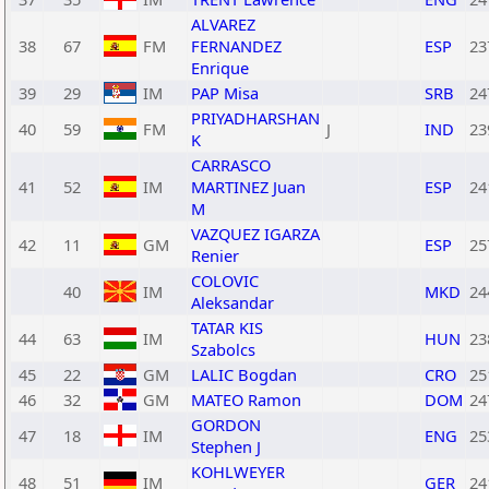
ALVAREZ
38
67
FM
FERNANDEZ
ESP
23
Enrique
39
29
IM
PAP Misa
SRB
24
PRIYADHARSHAN
40
59
FM
J
IND
23
K
CARRASCO
41
52
IM
MARTINEZ Juan
ESP
24
M
VAZQUEZ IGARZA
42
11
GM
ESP
25
Renier
COLOVIC
40
IM
MKD
24
Aleksandar
TATAR KIS
44
63
IM
HUN
23
Szabolcs
45
22
GM
LALIC Bogdan
CRO
25
46
32
GM
MATEO Ramon
DOM
24
GORDON
47
18
IM
ENG
25
Stephen J
KOHLWEYER
48
51
IM
GER
24