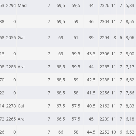
53
2294
Mad
7
69,5
59,5
44
2326
11
7
5,83
38
0
7
69,5
59
46
2304
11
7
8,55
68
2056
Gal
7
69
61
39
2294
8
6
3,06
13
0
7
69
59,5
43,5
2306
11
7
8,00
08
2286
Ara
7
68,5
59,5
44
2265
11
7
7,17
70
0
7
68,5
59
42,5
2288
11
7
6,62
22
0
7
68,5
58
41,5
2256
11
7
7,66
14
2278
Cat
7
67,5
57,5
40,5
2162
11
7
8,83
72
2265
Ara
7
66,5
57,5
45
2289
11
7
6,18
26
0
7
66
58
44,5
2252
10
6
6,52