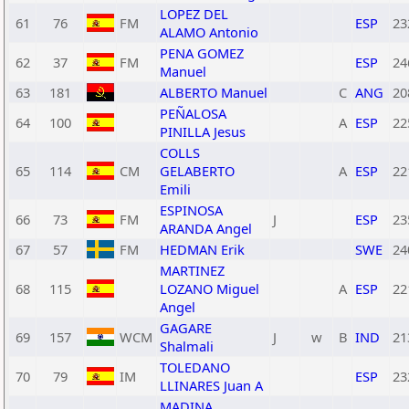
LOPEZ DEL
61
76
FM
ESP
23
ALAMO Antonio
PENA GOMEZ
62
37
FM
ESP
24
Manuel
63
181
ALBERTO Manuel
C
ANG
20
PEÑALOSA
64
100
A
ESP
22
PINILLA Jesus
COLLS
65
114
CM
GELABERTO
A
ESP
22
Emili
ESPINOSA
66
73
FM
J
ESP
23
ARANDA Angel
67
57
FM
HEDMAN Erik
SWE
24
MARTINEZ
68
115
LOZANO Miguel
A
ESP
22
Angel
GAGARE
69
157
WCM
J
w
B
IND
21
Shalmali
TOLEDANO
70
79
IM
ESP
23
LLINARES Juan A
MADINA