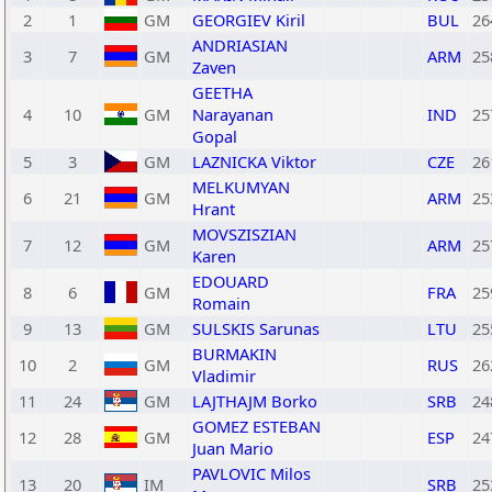
2
1
GM
GEORGIEV Kiril
BUL
26
ANDRIASIAN
3
7
GM
ARM
25
Zaven
GEETHA
4
10
GM
Narayanan
IND
25
Gopal
5
3
GM
LAZNICKA Viktor
CZE
26
MELKUMYAN
6
21
GM
ARM
25
Hrant
MOVSZISZIAN
7
12
GM
ARM
25
Karen
EDOUARD
8
6
GM
FRA
25
Romain
9
13
GM
SULSKIS Sarunas
LTU
25
BURMAKIN
10
2
GM
RUS
26
Vladimir
11
24
GM
LAJTHAJM Borko
SRB
24
GOMEZ ESTEBAN
12
28
GM
ESP
24
Juan Mario
PAVLOVIC Milos
13
20
IM
SRB
25