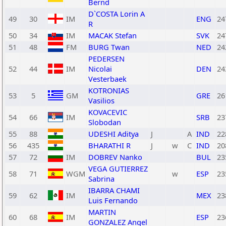
Bernd
D`COSTA Lorin A
49
30
IM
ENG
24
R
50
34
IM
MACAK Stefan
SVK
24
51
48
FM
BURG Twan
NED
24
PEDERSEN
52
44
IM
Nicolai
DEN
24
Vesterbaek
KOTRONIAS
53
5
GM
GRE
26
Vasilios
KOVACEVIC
54
66
IM
SRB
23
Slobodan
55
88
UDESHI Aditya
J
A
IND
22
56
435
BHARATHI R
J
w
C
IND
20
57
72
IM
DOBREV Nanko
BUL
23
VEGA GUTIERREZ
58
71
WGM
w
ESP
23
Sabrina
IBARRA CHAMI
59
62
IM
MEX
23
Luis Fernando
MARTIN
60
68
IM
ESP
23
GONZALEZ Angel