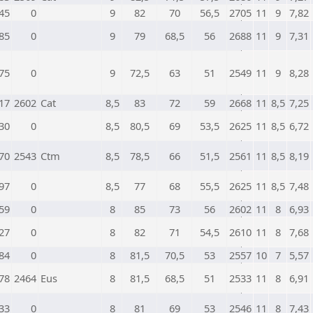
45
0
9
82
70
56,5
2705
11
9
7,82
85
0
9
79
68,5
56
2688
11
9
7,31
75
0
9
72,5
63
51
2549
11
9
8,28
17
2602
Cat
8,5
83
72
59
2668
11
8,5
7,25
30
0
8,5
80,5
69
53,5
2625
11
8,5
6,72
70
2543
Ctm
8,5
78,5
66
51,5
2561
11
8,5
8,19
97
0
8,5
77
68
55,5
2625
11
8,5
7,48
59
0
8
85
73
56
2602
11
8
6,93
27
0
8
82
71
54,5
2610
11
8
7,68
84
0
8
81,5
70,5
53
2557
10
7
5,57
78
2464
Eus
8
81,5
68,5
51
2533
11
8
6,91
33
0
8
81
69
53
2546
11
8
7,43