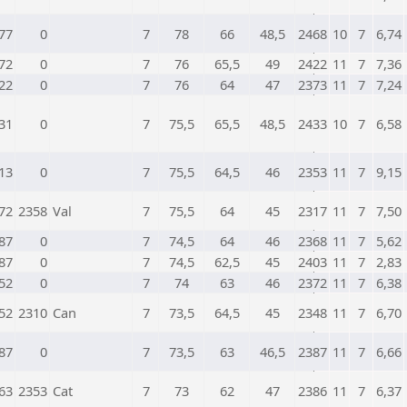
77
0
7
78
66
48,5
2468
10
7
6,74
72
0
7
76
65,5
49
2422
11
7
7,36
22
0
7
76
64
47
2373
11
7
7,24
31
0
7
75,5
65,5
48,5
2433
10
7
6,58
13
0
7
75,5
64,5
46
2353
11
7
9,15
72
2358
Val
7
75,5
64
45
2317
11
7
7,50
87
0
7
74,5
64
46
2368
11
7
5,62
87
0
7
74,5
62,5
45
2403
11
7
2,83
52
0
7
74
63
46
2372
11
7
6,38
52
2310
Can
7
73,5
64,5
45
2348
11
7
6,70
87
0
7
73,5
63
46,5
2387
11
7
6,66
63
2353
Cat
7
73
62
47
2386
11
7
6,37