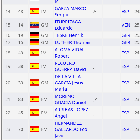
M
GARZA MARCO
14
43
IM
A
ESP
24
Sergio
ITURRIZAGA
15
14
GM
VEN
25
Eduardo
16
19
GM
TESKE Henrik
GER
25
17
15
GM
LUTHER Thomas
GER
25
ALOMA VIDAL
18
49
IM
ESP
24
Robert
RECUERO
19
38
IM
J
ESP
24
GUERRA David
DE LA VILLA
20
33
GM
GARCIA Jesus
ESP
24
Maria
MORENO
21
83
FM
JA
ESP
23
GRACIA Daniel
ARRIBAS LOPEZ
22
45
FM
J
ESP
24
Angel
HERNANDEZ
23
70
FM
GALLARDO Fco
ESP
23
Javier