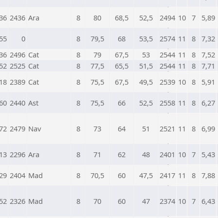
36
2436
Ara
8
80
68,5
52,5
2494
10
7
5,89
55
0
8
79,5
68
53,5
2574
11
8
7,32
36
2496
Cat
8
79
67,5
53
2544
11
8
7,52
52
2525
Cat
8
77,5
65,5
51,5
2544
11
8
7,71
18
2389
Cat
8
75,5
67,5
49,5
2539
10
8
5,91
60
2440
Ast
8
75,5
66
52,5
2558
11
8
6,27
72
2479
Nav
8
73
64
51
2521
11
8
6,99
13
2296
Ara
8
71
62
48
2401
10
7
5,43
29
2404
Mad
8
70,5
60
47,5
2417
11
8
7,88
52
2326
Mad
8
70
60
47
2374
10
7
6,43