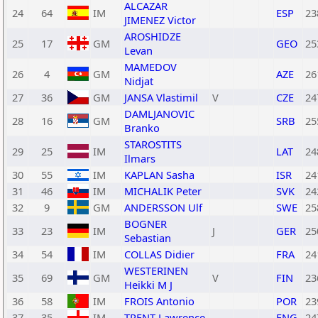
ALCAZAR
24
64
IM
ESP
23
JIMENEZ Victor
AROSHIDZE
25
17
GM
GEO
25
Levan
MAMEDOV
26
4
GM
AZE
26
Nidjat
27
36
GM
JANSA Vlastimil
V
CZE
24
DAMLJANOVIC
28
16
GM
SRB
25
Branko
STAROSTITS
29
25
IM
LAT
24
Ilmars
30
55
IM
KAPLAN Sasha
ISR
24
31
46
IM
MICHALIK Peter
SVK
24
32
9
GM
ANDERSSON Ulf
SWE
25
BOGNER
33
23
IM
J
GER
25
Sebastian
34
54
IM
COLLAS Didier
FRA
24
WESTERINEN
35
69
GM
V
FIN
23
Heikki M J
36
58
IM
FROIS Antonio
POR
23
37
35
IM
TRENT Lawrence
ENG
24