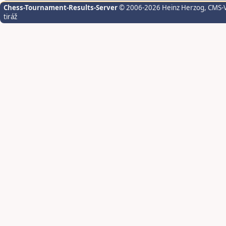
Chess-Tournament-Results-Server
© 2006-2026 Heinz Herzog
, CMS-
tiráž