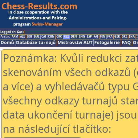
Logged on: Gast
Arabic
ARM
AZE
BIH
BUL
CAT
CHN
CRO
CZE
DEN
ENG
ESP
FAI
FIN
FRA
GER
GRE
INA
I
Domů
Databáze turnajů
Mistrovství AUT
Fotogalerie
FAQ
On
Poznámka: Kvůli redukci za
skenováním všech odkazů (
a více) a vyhledávačů typu 
všechny odkazy turnajů star
data ukončení turnaje) jsou
na následující tlačítko: