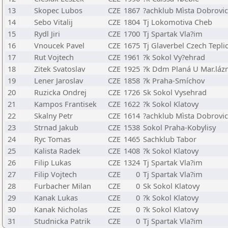
13
Skopec Lubos
CZE
1867
?achklub Mìsta Dobrovi
14
Sebo Vitalij
CZE
1804
Tj Lokomotiva Cheb
15
Rydl Jiri
CZE
1700
Tj Spartak Vla?im
16
Vnoucek Pavel
CZE
1675
Tj Glaverbel Czech Tepli
17
Rut Vojtech
CZE
1961
?k Sokol Vy?ehrad
18
Zitek Svatoslav
CZE
1925
?k Ddm Planá U Mar.lázn
19
Lener Jaroslav
CZE
1858
?k Praha-Smíchov
20
Ruzicka Ondrej
CZE
1726
Sk Sokol Vysehrad
21
Kampos Frantisek
CZE
1622
?k Sokol Klatovy
22
Skalny Petr
CZE
1614
?achklub Mìsta Dobrovi
23
Strnad Jakub
CZE
1538
Sokol Praha-Kobylisy
24
Ryc Tomas
CZE
1465
Sachklub Tabor
25
Kalista Radek
CZE
1408
?k Sokol Klatovy
26
Filip Lukas
CZE
1324
Tj Spartak Vla?im
27
Filip Vojtech
CZE
0
Tj Spartak Vla?im
28
Furbacher Milan
CZE
0
Sk Sokol Klatovy
29
Kanak Lukas
CZE
0
?k Sokol Klatovy
30
Kanak Nicholas
CZE
0
?k Sokol Klatovy
31
Studnicka Patrik
CZE
0
Tj Spartak Vla?im