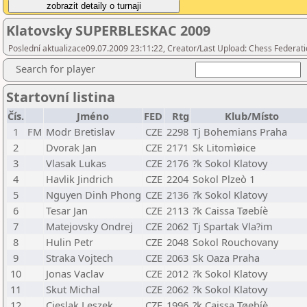
Klatovsky SUPERBLESKAC 2009
Poslední aktualizace09.07.2009 23:11:22, Creator/Last Upload: Chess Federati
Search for player
Startovní listina
Čís.
Jméno
FED
Rtg
Klub/Místo
1
FM
Modr Bretislav
CZE
2298
Tj Bohemians Praha
2
Dvorak Jan
CZE
2171
Sk Litomìøice
3
Vlasak Lukas
CZE
2176
?k Sokol Klatovy
4
Havlik Jindrich
CZE
2204
Sokol Plzeò 1
5
Nguyen Dinh Phong
CZE
2136
?k Sokol Klatovy
6
Tesar Jan
CZE
2113
?k Caissa Tøebíè
7
Matejovsky Ondrej
CZE
2062
Tj Spartak Vla?im
8
Hulin Petr
CZE
2048
Sokol Rouchovany
9
Straka Vojtech
CZE
2063
Sk Oaza Praha
10
Jonas Vaclav
CZE
2012
?k Sokol Klatovy
11
Skut Michal
CZE
2062
?k Sokol Klatovy
12
Cieslak Leszek
CZE
1996
?k Caissa Tøebíè