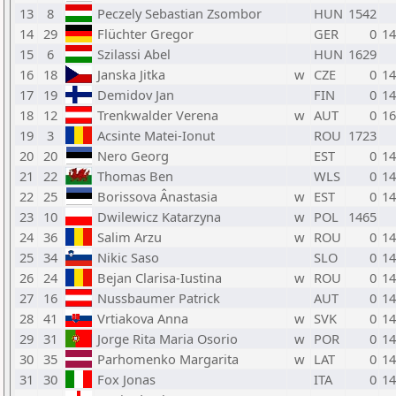
13
8
Peczely Sebastian Zsombor
HUN
1542
14
29
Flüchter Gregor
GER
0
14
15
6
Szilassi Abel
HUN
1629
16
18
Janska Jitka
w
CZE
0
14
17
19
Demidov Jan
FIN
0
14
18
12
Trenkwalder Verena
w
AUT
0
16
19
3
Acsinte Matei-Ionut
ROU
1723
20
20
Nero Georg
EST
0
14
21
22
Thomas Ben
WLS
0
14
22
25
Borissova Ânastasia
w
EST
0
14
23
10
Dwilewicz Katarzyna
w
POL
1465
24
36
Salim Arzu
w
ROU
0
14
25
34
Nikic Saso
SLO
0
14
26
24
Bejan Clarisa-Iustina
w
ROU
0
14
27
16
Nussbaumer Patrick
AUT
0
14
28
41
Vrtiakova Anna
w
SVK
0
14
29
31
Jorge Rita Maria Osorio
w
POR
0
14
30
35
Parhomenko Margarita
w
LAT
0
14
31
30
Fox Jonas
ITA
0
14