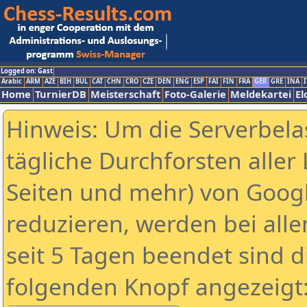
Logged on: Gast
Arabic
ARM
AZE
BIH
BUL
CAT
CHN
CRO
CZE
DEN
ENG
ESP
FAI
FIN
FRA
GER
GRE
INA
I
Home
TurnierDB
Meisterschaft
Foto-Galerie
Meldekartei
El
Hinweis: Um die Serverbela
tägliche Durchforsten aller 
Seiten und mehr) von Goog
reduzieren, werden bei alle
seit 5 Tagen beendet sind d
folgenden Knopf angezeigt