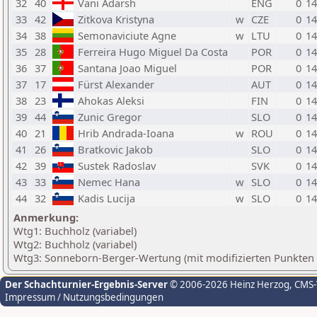
32
40
Vani Adarsh
ENG
0
14
33
42
Zitkova Kristyna
w
CZE
0
14
34
38
Semonaviciute Agne
w
LTU
0
14
35
28
Ferreira Hugo Miguel Da Costa
POR
0
14
36
37
Santana Joao Miguel
POR
0
14
37
17
Fürst Alexander
AUT
0
14
38
23
Ahokas Aleksi
FIN
0
14
39
44
Zunic Gregor
SLO
0
14
40
21
Hrib Andrada-Ioana
w
ROU
0
14
41
26
Bratkovic Jakob
SLO
0
14
42
39
Sustek Radoslav
SVK
0
14
43
33
Nemec Hana
w
SLO
0
14
44
32
Kadis Lucija
w
SLO
0
14
Anmerkung:
Wtg1: Buchholz (variabel)
Wtg2: Buchholz (variabel)
Wtg3: Sonneborn-Berger-Wertung (mit modifizierten Punkten
Der Schachturnier-Ergebnis-Server
© 2006-2026 Heinz Herzog
, CMS
Impressum / Nutzungsbedingungen