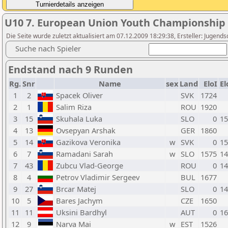
U10 7. European Union Youth Championship
Die Seite wurde zuletzt aktualisiert am 07.12.2009 18:29:38, Ersteller: Jugen
Suche nach Spieler
Endstand nach 9 Runden
Rg.
Snr
Name
sex
Land
EloI
E
1
2
Spacek Oliver
SVK
1724
2
1
Salim Riza
ROU
1920
3
15
Skuhala Luka
SLO
0
15
4
13
Ovsepyan Arshak
GER
1860
5
14
Gazikova Veronika
w
SVK
0
15
6
7
Ramadani Sarah
w
SLO
1575
14
7
43
Zubcu Vlad-George
ROU
0
14
8
4
Petrov Vladimir Sergeev
BUL
1677
9
27
Brcar Matej
SLO
0
14
10
5
Bares Jachym
CZE
1650
11
11
Uksini Bardhyl
AUT
0
16
12
9
Narva Mai
w
EST
1526