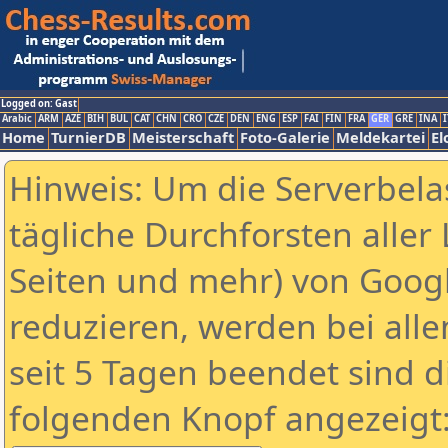
Logged on: Gast
Arabic
ARM
AZE
BIH
BUL
CAT
CHN
CRO
CZE
DEN
ENG
ESP
FAI
FIN
FRA
GER
GRE
INA
I
Home
TurnierDB
Meisterschaft
Foto-Galerie
Meldekartei
El
Hinweis: Um die Serverbela
tägliche Durchforsten aller 
Seiten und mehr) von Goog
reduzieren, werden bei alle
seit 5 Tagen beendet sind d
folgenden Knopf angezeigt