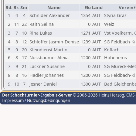
Rd.
Br.
Snr
Name
Elo
Land
Verein/
1
4
4
Schnider Alexander
1354
AUT
Styria Graz
2
11
22
Raith Selina
0
AUT
Weiz
3
7
10
Riha Lukas
1271
AUT
Vst Voelkerm. 
4
8
12
Schloffer Jasmin-Denise
1239
AUT
SG Feldbach-Ki
5
9
20
Kleindienst Martin
0
AUT
Köflach
6
8
17
Nussbaumer Alexa
1200
AUT
Hohenems
7
9
21
Lackner Susanne
0
AUT
SG Mureck-Met
8
8
16
Hadler Johannes
1200
AUT
SG Feldbach-Ki
9
10
7
Jesner Daniel
1300
AUT
Bad Gleichenb
Der Schachturnier-Ergebnis-Server
© 2006-2026 Heinz Herzog
, CMS
Impressum / Nutzungsbedingungen