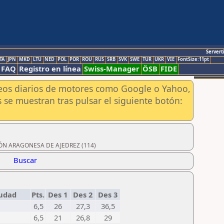
Servert
TA
JPN
MKD
LTU
NED
POL
POR
ROU
RUS
SRB
SVK
SWE
TUR
UKR
VIE
FontSize:11pt
FAQ
Registro en línea
Swiss-Manager
ÖSB
FIDE
aneos diarios de motores como Google o Yahoo,
 se muestran tras pulsar el siguiente botón:
ACIÓN ARAGONESA DE AJEDREZ (114)
Buscar
iudad
Pts.
Des 1
Des 2
Des 3
6,5
26
27,3
36,5
6,5
21
26,8
29