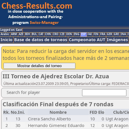
Logged on: Gast
Arabic
ARM
AZE
BIH
BUL
CAT
CHN
CRO
CZE
DEN
ENG
ESP
FAI
FIN
FRA
GER
GRE
INA
I
Inicio
Base de datos de torneos
Campeonato AUT
Imágenes
Nota: Para reducir la carga del servidor en los esc
todos los torneos finalizados hace más de 2 semanas
III Torneo de Ajedrez Escolar Dr. Azua
Última actualización23.07.2009 23:39:05, Propietario/Última carga: FEDER
Search for player
Clasificación Final después de 7 rondas
Rk.
No.Ini.
Nombre
FED
Elo
Club/C
1
13
Cirera Sancho Alberto
10
0
Ugt Aragon
2
30
Hernando Gimenez Eduardo
12
0
Ugt Aragon