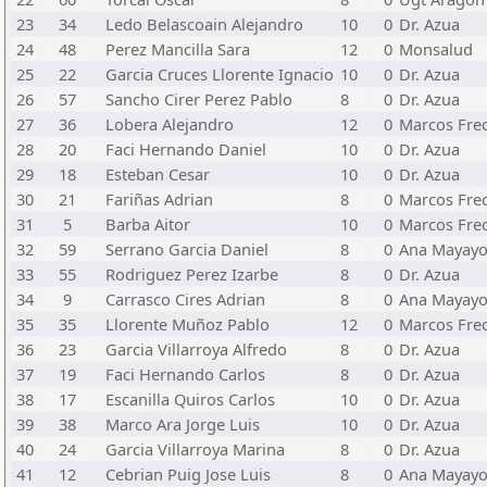
23
34
Ledo Belascoain Alejandro
10
0
Dr. Azua
24
48
Perez Mancilla Sara
12
0
Monsalud
25
22
Garcia Cruces Llorente Ignacio
10
0
Dr. Azua
26
57
Sancho Cirer Perez Pablo
8
0
Dr. Azua
27
36
Lobera Alejandro
12
0
Marcos Fre
28
20
Faci Hernando Daniel
10
0
Dr. Azua
29
18
Esteban Cesar
10
0
Dr. Azua
30
21
Fariñas Adrian
8
0
Marcos Fre
31
5
Barba Aitor
10
0
Marcos Fre
32
59
Serrano Garcia Daniel
8
0
Ana Mayay
33
55
Rodriguez Perez Izarbe
8
0
Dr. Azua
34
9
Carrasco Cires Adrian
8
0
Ana Mayay
35
35
Llorente Muñoz Pablo
12
0
Marcos Fre
36
23
Garcia Villarroya Alfredo
8
0
Dr. Azua
37
19
Faci Hernando Carlos
8
0
Dr. Azua
38
17
Escanilla Quiros Carlos
10
0
Dr. Azua
39
38
Marco Ara Jorge Luis
10
0
Dr. Azua
40
24
Garcia Villarroya Marina
8
0
Dr. Azua
41
12
Cebrian Puig Jose Luis
8
0
Ana Mayay