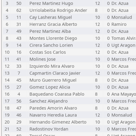
3
50
Perez Martinez Hugo
12
0
Dr. Azua
4
62
Urriolabeitia Rodrigo Ander
8
0
Dr. Azua
5
11
Cay Lasheras Miguel
10
0
Monsalud
6
31
Herranz Gracia Alberto
12
0
Ramiro
7
49
Perez Martinez Alba
12
0
Dr. Azua
8
43
Montes Llorente Diego
10
0
Tomas Alvir
9
14
Cirera Sancho Lorien
12
0
Ugt Aragon
10
16
Costas Sos Carlos
12
0
Dr. Azua
11
41
Molines Jose
10
0
Marcos Fre
12
33
Izquierdo Mira Alvaro
10
0
Dr. Azua
13
7
Capmartin Claraco Javier
12
0
Marcos Fre
14
45
Muro Guerrero Miguel
8
0
Dr. Azua
15
27
Gomez Lopez Alicia
10
0
Dr. Azua
16
4
Baquedano Coarasa Pablo
8
0
Ana Mayay
17
56
Sanchez Alejandro
10
0
Marcos Fre
18
47
Paredes Amorin Alvaro
8
0
Dr. Azua
19
46
Navarro Heredia Laura
12
0
Monsalud
20
29
Hernando Gimenez Alberto
10
0
Ugt Aragon
21
52
Radostinov Yordan
10
0
Marcos Fre
22
60
Torcal Oscar
8
0
Ugt Aragon