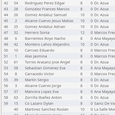
42
54
Rodriguez Perez Edgar
8
0
Dr. Azua
43
28
Gonzalez Frances Marcos
8
0
Dr. Azua
44
26
Gomez Andaluz Samuel
10
0
Dr. Azua
45
2
Alcaine Cuervo Jesus Matias
10
0
Dr. Azua
46
25
Gomez Andaluz Adrian
10
0
Dr. Azua
47
32
Herrero Sonia
12
0
Marcos Fre
48
6
Barrientos Royo Nacho
8
0
Ana Mayay
49
42
Montero Lahoz Alejandro
10
0
Dr. Azua
50
10
Carruez Eduardo
8
0
Marcos Fre
51
1
Alas Jasmina
8
0
Marcos Fre
52
61
Torres Arasanz Jose Angel
8
0
Dr. Azua
53
58
Sebastian Gimenez Eva
8
0
Ana Mayay
54
8
Carracedo Victor
8
0
Marcos Fre
55
39
Martin Sergio
8
0
Dr. Azua
56
3
Alcaine Cuervo Jorge
8
0
Dr. Azua
57
37
Mancera Lopez Eva
8
0
Ana Mayay
58
63
Zorrilla Ibañez Anton
8
0
Dr. Azua
59
15
Co Lazaro Dylan
8
0
Sainz De V
40
Martinez Sanchez Ruslan
10
0
La Salle M