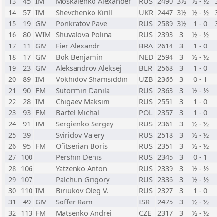
13
45
IM
Moskalenko Alexander
RUS
2490
3½
½ - ½
14
57
IM
Shevchenko Kirill
UKR
2447
3½
½ - ½
15
19
GM
Ponkratov Pavel
RUS
2589
3½
1 - 0
16
80
WIM
Shuvalova Polina
RUS
2393
3
½ - ½
17
11
GM
Fier Alexandr
BRA
2614
3
1 - 0
18
17
GM
Bok Benjamin
NED
2594
3
½ - ½
19
23
GM
Aleksandrov Aleksej
BLR
2568
3
1 - 0
20
89
IM
Vokhidov Shamsiddin
UZB
2366
3
0 - 1
21
90
FM
Sutormin Danila
RUS
2363
3
½ - ½
22
28
IM
Chigaev Maksim
RUS
2551
3
1 - 0
23
93
FM
Bartel Michal
POL
2357
3
1 - 0
24
91
IM
Sergienko Sergey
RUS
2361
3
½ - ½
25
39
Sviridov Valery
RUS
2518
3
½ - ½
26
95
FM
Ofitserian Boris
RUS
2351
3
½ - ½
27
100
Pershin Denis
RUS
2345
3
0 - 1
28
106
Yatzenko Anton
RUS
2339
3
½ - ½
29
107
Palchun Grigory
RUS
2336
3
½ - ½
30
110
IM
Biriukov Oleg V.
RUS
2327
3
1 - 0
31
49
GM
Soffer Ram
ISR
2475
3
½ - ½
32
113
FM
Matsenko Andrei
CZE
2317
3
½ - ½