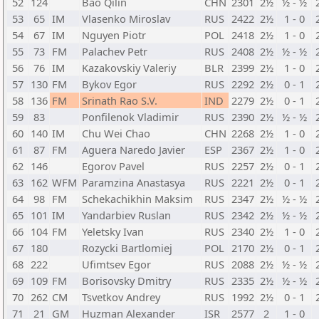
52
124
Bao Qilin
CHN
2301
2½
½ - ½
53
65
IM
Vlasenko Miroslav
RUS
2422
2½
1 - 0
54
67
IM
Nguyen Piotr
POL
2418
2½
1 - 0
55
73
FM
Palachev Petr
RUS
2408
2½
½ - ½
56
76
IM
Kazakovskiy Valeriy
BLR
2399
2½
1 - 0
57
130
FM
Bykov Egor
RUS
2292
2½
0 - 1
58
136
FM
Srinath Rao S.V.
IND
2279
2½
0 - 1
59
83
Ponfilenok Vladimir
RUS
2390
2½
½ - ½
60
140
IM
Chu Wei Chao
CHN
2268
2½
1 - 0
61
87
FM
Aguera Naredo Javier
ESP
2367
2½
1 - 0
62
146
Egorov Pavel
RUS
2257
2½
0 - 1
63
162
WFM
Paramzina Anastasya
RUS
2221
2½
0 - 1
64
98
FM
Schekachikhin Maksim
RUS
2347
2½
½ - ½
65
101
IM
Yandarbiev Ruslan
RUS
2342
2½
½ - ½
66
104
FM
Yeletsky Ivan
RUS
2340
2½
1 - 0
67
180
Rozycki Bartlomiej
POL
2170
2½
0 - 1
68
222
Ufimtsev Egor
RUS
2088
2½
½ - ½
69
109
FM
Borisovsky Dmitry
RUS
2335
2½
½ - ½
70
262
CM
Tsvetkov Andrey
RUS
1992
2½
0 - 1
71
21
GM
Huzman Alexander
ISR
2577
2
1 - 0