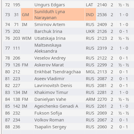
72
195
Ungurs Edgars
LAT
2140
2
½ - ½
Sunilduth Lyna
73
31
GM
IND
2536
2
1 - 0
Narayanan
74
71
IM
Smirnov Artem
RUS
2409
2
1 - 0
75
202
Barchuk Irina
UKR
2126
2
0 - 1
76
203
WIM
Utiatskaja Irina
RUS
2123
2
½ - ½
Maltsevskaya
77
111
RUS
2319
2
1 - 0
Aleksandra
78
206
Veselov Andrey
RUS
2122
2
0 - 1
79
126
FM
Askerov Marat
RUS
2299
2
½ - ½
80
212
Enkhbat Tsendragchaa
MGL
2113
2
0 - 1
81
223
Aseev Vladimir
RUS
2087
2
0 - 1
82
227
Lavrinovitsh Denis
RUS
2081
2
0 - 1
83
134
IM
Khakimov Timur
RUS
2281
2
1 - 0
84
138
FM
Danielyan Vahe
ARM
2270
2
½ - ½
85
142
IM
Ageichenko Genadi A
RUS
2261
2
1 - 0
86
232
Fukson Sofija
RUS
2069
2
½ - ½
87
234
Volkov Roman
RUS
2067
2
0 - 1
88
236
Tsapalin Sergey
RUS
2060
2
0 - 1