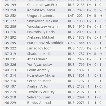
128
199
Chibukhchyan Erik
RUS
2135
1½
1 - 0
129
250
Korobitsyn Daniil
RUS
2028
1½
½ - ½
130
252
Ungurs Kazimirs
LAT
2024
1½
½ - ½
131
277
Shinkevich Maksim
RUS
1938
1½
1 - 0
132
286
Yaroslavtsev Artem
RUS
1910
1½
0 - 1
133
216
Navrodskiy Boris
RUS
2099
1½
1 - 0
134
292
Alekseev Mikhail
RUS
1878
1½
0 - 1
135
295
Nuritdinov Nizomiddin
UZB
1865
1½
0 - 1
136
322
Ismagilov Igor
RUS
1775
1½
0 - 1
137
319
Shadunts Kirill
RUS
1787
1½
½ - ½
138
231
Atlas Eduard
RUS
2072
1½
0 - 1
139
326
Yun Vyacheslav
RUS
1766
1½
0 - 1
140
313
Fokin Anatoly
RUS
1802
1
0 - 1
141
314
Kuznetsov Mikhail
RUS
1801
1
0 - 1
142
316
Seregina Maria
RUS
1797
1
0 - 1
143
197
Avalyan Artur
RUS
2138
1
1 - 0
144
214
Tersinsev Andrey
RUS
2107
1
1 - 0
145
218
Selivanov Ivan
RUS
2094
1
1 - 0
146
229
Bimiev Ahmad
RUS
2076
1
1 - 0