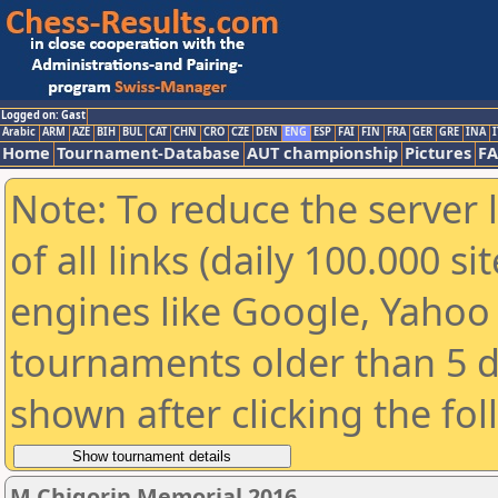
Logged on: Gast
Arabic
ARM
AZE
BIH
BUL
CAT
CHN
CRO
CZE
DEN
ENG
ESP
FAI
FIN
FRA
GER
GRE
INA
I
Home
Tournament-Database
AUT championship
Pictures
F
Note: To reduce the server 
of all links (daily 100.000 s
engines like Google, Yahoo a
tournaments older than 5 d
shown after clicking the fo
M.Chigorin Memorial 2016