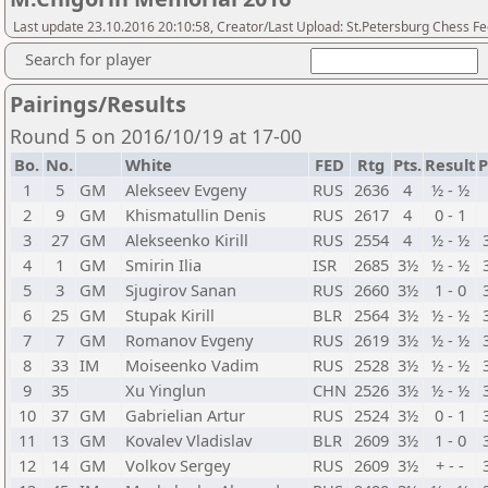
Last update 23.10.2016 20:10:58, Creator/Last Upload: St.Petersburg Chess F
Search for player
Pairings/Results
Round 5 on 2016/10/19 at 17-00
Bo.
No.
White
FED
Rtg
Pts.
Result
P
1
5
GM
Alekseev Evgeny
RUS
2636
4
½ - ½
2
9
GM
Khismatullin Denis
RUS
2617
4
0 - 1
3
27
GM
Alekseenko Kirill
RUS
2554
4
½ - ½
4
1
GM
Smirin Ilia
ISR
2685
3½
½ - ½
5
3
GM
Sjugirov Sanan
RUS
2660
3½
1 - 0
6
25
GM
Stupak Kirill
BLR
2564
3½
½ - ½
7
7
GM
Romanov Evgeny
RUS
2619
3½
½ - ½
8
33
IM
Moiseenko Vadim
RUS
2528
3½
½ - ½
9
35
Xu Yinglun
CHN
2526
3½
½ - ½
10
37
GM
Gabrielian Artur
RUS
2524
3½
0 - 1
11
13
GM
Kovalev Vladislav
BLR
2609
3½
1 - 0
12
14
GM
Volkov Sergey
RUS
2609
3½
+ - -