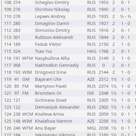
108
274
Scheglov Dmitry
RUS
1953
2
0 - 1
109
276
Shirshov Nikolay
RUS
1945
2
0 - 1
110
278
Lepaev Andrey
RUS
1935
2
½ - ½
111
280
Ismagilov Damir
RUS
1927
2
1 - 0
112
283
Shmoilov Dmitry
RUS
1916
2
0 - 1
113
301
Rubtsov Aleksandr
RUS
1844
2
0 - 1
114
189
Feduk Viktor
RUS
2150
2
1 - 0
115
324
Tsao Yui
HKG
1768
2
0 - 1
116
191
WFM
Nasybullina Alfia
RUS
2149
2
1 - 0
117
368
Nakhodkin Gennadiy
RUS
0
2
0 - 1
118
193
WIM
Drogovoz Irina
RUS
2144
2
1 - 0
119
41
GM
Bajarani Ulvi
AZE
2512
1½
1 - 0
120
85
FM
Martynov Pavel
RUS
2374
1½
1 - 0
121
97
FM
Bronstein Or
ISR
2348
1½
1 - 0
122
121
Sichinava Zviad
RUS
2305
1½
1 - 0
123
122
Demianjuk Alexander
RUS
2302
1½
1 - 0
124
238
WCM
Kiseleva Arina
RUS
2059
1½
0 - 1
125
148
WIM
Khalafova Narmin
AZE
2256
1½
1 - 0
126
246
WFM
Anu Bayar
MGL
2038
1½
0 - 1
127
184
Yakimenko Viktoria
RUS
2160
1½
0 - 1