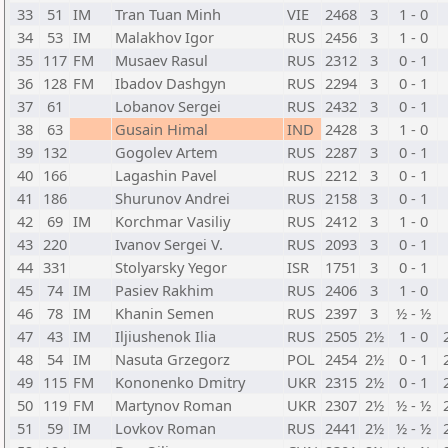
33
51
IM
Tran Tuan Minh
VIE
2468
3
1 - 0
34
53
IM
Malakhov Igor
RUS
2456
3
1 - 0
35
117
FM
Musaev Rasul
RUS
2312
3
0 - 1
36
128
FM
Ibadov Dashgyn
RUS
2294
3
0 - 1
37
61
Lobanov Sergei
RUS
2432
3
0 - 1
38
63
Gusain Himal
IND
2428
3
1 - 0
39
132
Gogolev Artem
RUS
2287
3
0 - 1
40
166
Lagashin Pavel
RUS
2212
3
0 - 1
41
186
Shurunov Andrei
RUS
2158
3
0 - 1
42
69
IM
Korchmar Vasiliy
RUS
2412
3
1 - 0
43
220
Ivanov Sergei V.
RUS
2093
3
0 - 1
44
331
Stolyarsky Yegor
ISR
1751
3
0 - 1
45
74
IM
Pasiev Rakhim
RUS
2406
3
1 - 0
46
78
IM
Khanin Semen
RUS
2397
3
½ - ½
47
43
IM
Iljiushenok Ilia
RUS
2505
2½
1 - 0
48
54
IM
Nasuta Grzegorz
POL
2454
2½
0 - 1
49
115
FM
Kononenko Dmitry
UKR
2315
2½
0 - 1
50
119
FM
Martynov Roman
UKR
2307
2½
½ - ½
51
59
IM
Lovkov Roman
RUS
2441
2½
½ - ½