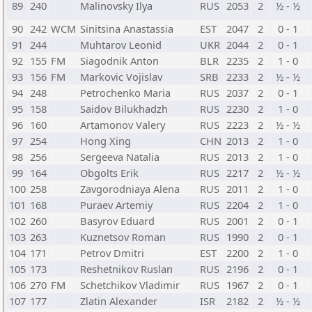
89
240
Malinovsky Ilya
RUS
2053
2
½ - ½
90
242
WCM
Sinitsina Anastassia
EST
2047
2
0 - 1
91
244
Muhtarov Leonid
UKR
2044
2
0 - 1
92
155
FM
Siagodnik Anton
BLR
2235
2
1 - 0
93
156
FM
Markovic Vojislav
SRB
2233
2
½ - ½
94
248
Petrochenko Maria
RUS
2037
2
0 - 1
95
158
Saidov Bilukhadzh
RUS
2230
2
1 - 0
96
160
Artamonov Valery
RUS
2223
2
½ - ½
97
254
Hong Xing
CHN
2013
2
1 - 0
98
256
Sergeeva Natalia
RUS
2013
2
1 - 0
99
164
Obgolts Erik
RUS
2217
2
½ - ½
100
258
Zavgorodniaya Alena
RUS
2011
2
1 - 0
101
168
Puraev Artemiy
RUS
2204
2
1 - 0
102
260
Basyrov Eduard
RUS
2001
2
0 - 1
103
263
Kuznetsov Roman
RUS
1990
2
0 - 1
104
171
Petrov Dmitri
EST
2200
2
1 - 0
105
173
Reshetnikov Ruslan
RUS
2196
2
0 - 1
106
270
FM
Schetchikov Vladimir
RUS
1967
2
0 - 1
107
177
Zlatin Alexander
ISR
2182
2
½ - ½