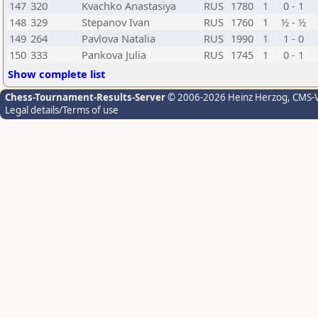
147
320
Kvachko Anastasiya
RUS
1780
1
0 - 1
148
329
Stepanov Ivan
RUS
1760
1
½ - ½
149
264
Pavlova Natalia
RUS
1990
1
1 - 0
150
333
Pankova Julia
RUS
1745
1
0 - 1
Show complete list
Chess-Tournament-Results-Server
© 2006-2026 Heinz Herzog
, CMS-
Legal details/Terms of use