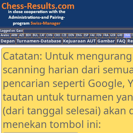
Logged on: Gast
Arabic
ARM
AZE
BIH
BUL
CAT
CHN
CRO
CZE
DEN
ENG
ESP
FAI
FIN
FRA
GER
GRE
INA
I
Depan
Turnamen-Database
Kejuaraan AUT
Gambar
FAQ
Re
Catatan: Untuk mengurangi
scanning harian dari semua
pencarian seperti Google, 
tautan untuk turnamen yan
(dari tanggal selesai) akan
menekan tombol ini: