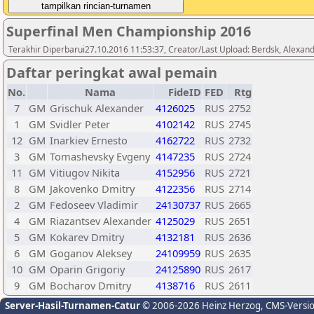
Superfinal Men Championship 2016
Terakhir Diperbarui27.10.2016 11:53:37, Creator/Last Upload: Berdsk, Alexa
Daftar peringkat awal pemain
No.
Nama
FideID
FED
Rtg
7
GM
Grischuk Alexander
4126025
RUS
2752
1
GM
Svidler Peter
4102142
RUS
2745
12
GM
Inarkiev Ernesto
4162722
RUS
2732
3
GM
Tomashevsky Evgeny
4147235
RUS
2724
11
GM
Vitiugov Nikita
4152956
RUS
2721
8
GM
Jakovenko Dmitry
4122356
RUS
2714
2
GM
Fedoseev Vladimir
24130737
RUS
2665
4
GM
Riazantsev Alexander
4125029
RUS
2651
5
GM
Kokarev Dmitry
4132181
RUS
2636
6
GM
Goganov Aleksey
24109959
RUS
2635
10
GM
Oparin Grigoriy
24125890
RUS
2617
9
GM
Bocharov Dmitry
4138716
RUS
2611
Server-Hasil-Turnamen-Catur
© 2006-2026 Heinz Herzog
, CMS-Versi