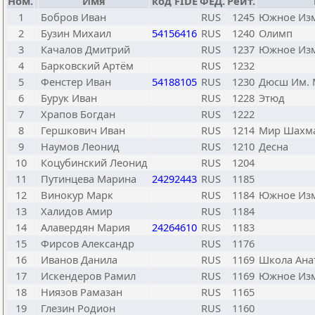
Ном.
Имя
код FIDE
ФЕД.
Рейт.
1
Бобров Иван
RUS
1245
Южное Из
2
Бузин Михаил
54156416
RUS
1240
Олимп
3
Качалов Дмитрий
RUS
1237
Южное Из
4
Барковский Артём
RUS
1232
5
Фенстер Иван
54188105
RUS
1230
Дюсш Им. 
6
Бурук Иван
RUS
1228
Этюд
7
Храпов Богдан
RUS
1222
8
Гершкович Иван
RUS
1214
Мир Шахм
9
Наумов Леонид
RUS
1210
Десна
10
Коцубинский Леонид
RUS
1204
11
Путинцева Марина
24292443
RUS
1185
12
Винокур Марк
RUS
1184
Южное Из
13
Халидов Амир
RUS
1184
14
Алавердян Мария
24264610
RUS
1183
15
Фирсов Александр
RUS
1176
16
Иванов Данила
RUS
1169
Школа Ана
17
Искендеров Рамил
RUS
1169
Южное Из
18
Ниязов Рамазан
RUS
1165
19
Глезин Родион
RUS
1160