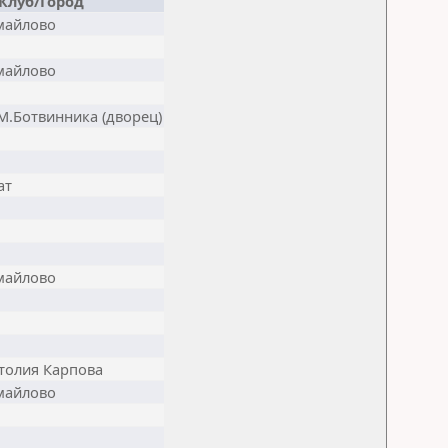
Клуб/Город
майлово
майлово
М.Ботвинника (дворец)
ат
майлово
толия Карпова
майлово