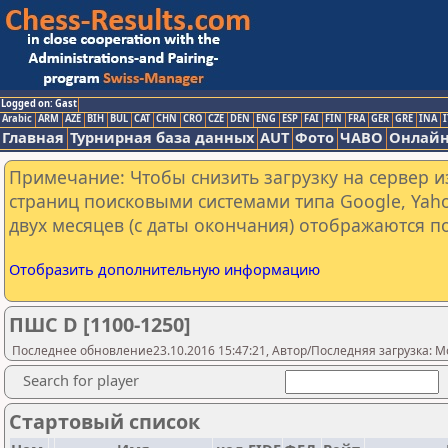
Logged on: Gast
Arabic
ARM
AZE
BIH
BUL
CAT
CHN
CRO
CZE
DEN
ENG
ESP
FAI
FIN
FRA
GER
GRE
INA
I
Главная
Турнирная база данных
AUT
Фото
ЧАВО
Онлайн
Примечание: Чтобы снизить загрузку на сервер и
страниц поисковыми системами типа Google, Yaho
двух месяцев (с даты окончания) отображаются по
Отобразить дополнительную информацию
ПШС D [1100-1250]
Последнее обновление23.10.2016 15:47:21, Автор/Последняя загрузка: M
Search for player
Стартовый список