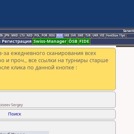
Servert
TA
JPN
MKD
LTU
NED
POL
POR
ROU
RUS
SRB
SVK
SWE
TUR
UKR
VIE
FontSize:11pt
 Регистрация
Swiss-Manager
ÖSB
FIDE
з-за ежедневного сканирования всех
o и проч., все ссылки на турниры старше
сле клика по данной кнопке :
oiseev Sergey
Поиск